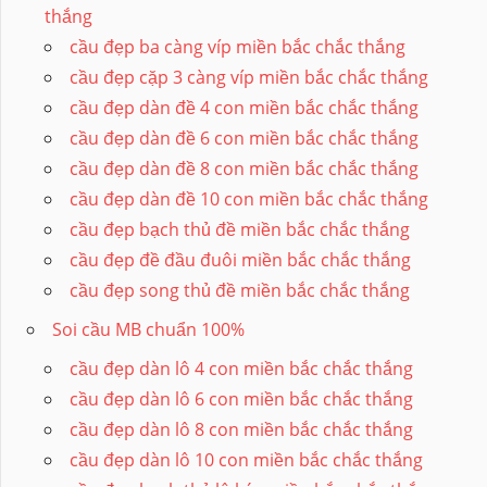
thắng
cầu đẹp ba càng víp miền bắc chắc thắng
cầu đẹp cặp 3 càng víp miền bắc chắc thắng
cầu đẹp dàn đề 4 con miền bắc chắc thắng
cầu đẹp dàn đề 6 con miền bắc chắc thắng
cầu đẹp dàn đề 8 con miền bắc chắc thắng
cầu đẹp dàn đề 10 con miền bắc chắc thắng
cầu đẹp bạch thủ đề miền bắc chắc thắng
cầu đẹp đề đầu đuôi miền bắc chắc thắng
cầu đẹp song thủ đề miền bắc chắc thắng
Soi cầu MB chuẩn 100%
cầu đẹp dàn lô 4 con miền bắc chắc thắng
cầu đẹp dàn lô 6 con miền bắc chắc thắng
cầu đẹp dàn lô 8 con miền bắc chắc thắng
cầu đẹp dàn lô 10 con miền bắc chắc thắng