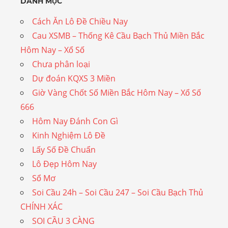
DANH MỤC
Cách Ăn Lô Đề Chiều Nay
Cau XSMB – Thống Kê Cầu Bạch Thủ Miền Bắc
Hôm Nay – Xổ Số
Chưa phân loại
Dự đoán KQXS 3 Miền
Giờ Vàng Chốt Số Miền Bắc Hôm Nay – Xổ Số
666
Hôm Nay Đánh Con Gì
Kinh Nghiệm Lô Đề
Lấy Số Đề Chuẩn
Lô Đẹp Hôm Nay
Sổ Mơ
Soi Cầu 24h – Soi Cầu 247 – Soi Cầu Bạch Thủ
CHÍNH XÁC
SOI CẦU 3 CÀNG