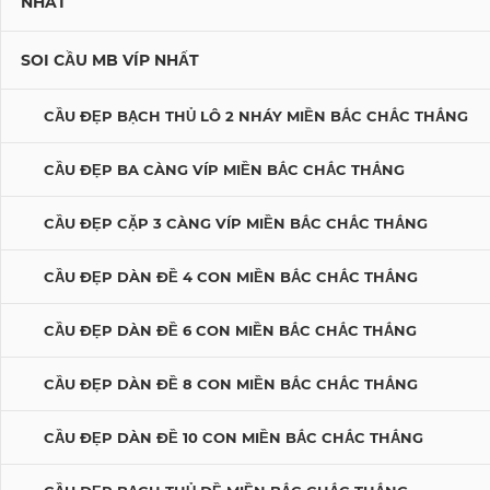
NHAT
SOI CẦU MB VÍP NHẤT
CẦU ĐẸP BẠCH THỦ LÔ 2 NHÁY MIỀN BẮC CHẮC THẮNG
CẦU ĐẸP BA CÀNG VÍP MIỀN BẮC CHẮC THẮNG
CẦU ĐẸP CẶP 3 CÀNG VÍP MIỀN BẮC CHẮC THẮNG
CẦU ĐẸP DÀN ĐỀ 4 CON MIỀN BẮC CHẮC THẮNG
CẦU ĐẸP DÀN ĐỀ 6 CON MIỀN BẮC CHẮC THẮNG
CẦU ĐẸP DÀN ĐỀ 8 CON MIỀN BẮC CHẮC THẮNG
CẦU ĐẸP DÀN ĐỀ 10 CON MIỀN BẮC CHẮC THẮNG