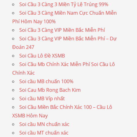
Soi Cầu 3 Càng 3 Miền Tỷ Lệ Trúng 99%
Soi Cầu 3 Càng Miền Nam Cực Chuẩn Miễn
Phí Hôm Nay 100%
Soi Cầu 3 Càng VIP Miền Bắc Miễn Phí
Soi Cầu 3 Càng VIP Miền Bắc Miễn Phí – Dự
Đoán 247
Soi Cầu Lô Đề XSMB
Soi Cầu Mb Chính Xác Miễn Phí Soi Cầu Lô
Chính Xác
Soi cầu MB chuẩn 100%
Soi Cau Mb Rong Bach Kim
Soi cầu MB Víp nhất
Soi Cầu Miền Bắc Chính Xác 100 – Cầu Lô
XSMB Hôm Nay
Soi cầu MN chuẩn xác
Soi cầu MT chuẩn xác