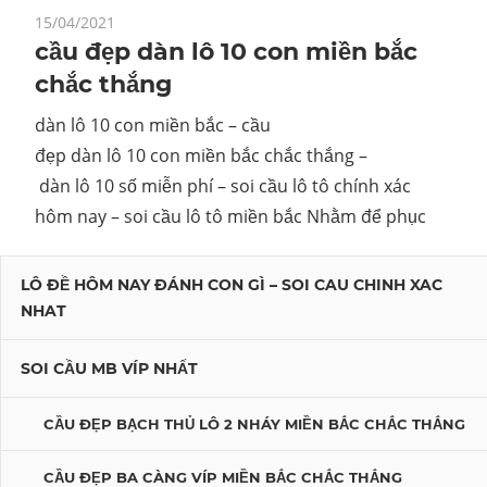
15/04/2021
cầu đẹp dàn lô 10 con miền bắc
chắc thắng
dàn lô 10 con miền bắc – cầu
đẹp dàn lô 10 con miền bắc chắc thắng –
dàn lô 10 số miễn phí – soi cầu lô tô chính xác
hôm nay – soi cầu lô tô miền bắc Nhằm để phục
LÔ ĐỀ HÔM NAY ĐÁNH CON GÌ – SOI CAU CHINH XAC
NHAT
SOI CẦU MB VÍP NHẤT
CẦU ĐẸP BẠCH THỦ LÔ 2 NHÁY MIỀN BẮC CHẮC THẮNG
CẦU ĐẸP BA CÀNG VÍP MIỀN BẮC CHẮC THẮNG