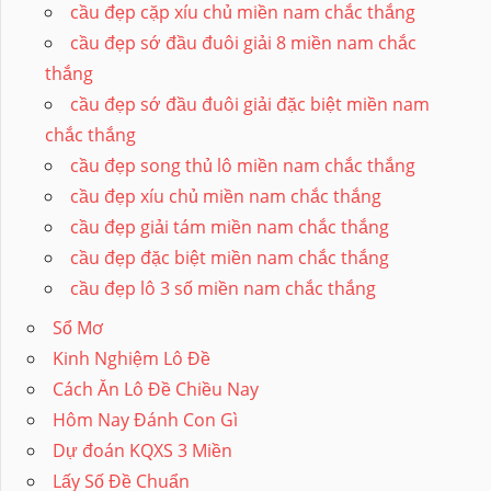
cầu đẹp cặp xíu chủ miền nam chắc thắng
cầu đẹp sớ đầu đuôi giải 8 miền nam chắc
thắng
cầu đẹp sớ đầu đuôi giải đặc biệt miền nam
chắc thắng
cầu đẹp song thủ lô miền nam chắc thắng
cầu đẹp xíu chủ miền nam chắc thắng
cầu đẹp giải tám miền nam chắc thắng
cầu đẹp đặc biệt miền nam chắc thắng
cầu đẹp lô 3 số miền nam chắc thắng
Sổ Mơ
Kinh Nghiệm Lô Đề
Cách Ăn Lô Đề Chiều Nay
Hôm Nay Đánh Con Gì
Dự đoán KQXS 3 Miền
Lấy Số Đề Chuẩn