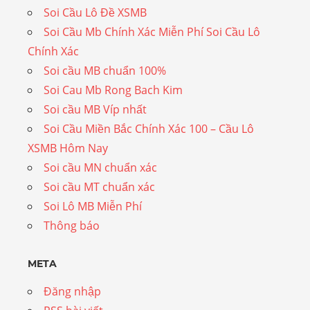
Soi Cầu Lô Đề XSMB
Soi Cầu Mb Chính Xác Miễn Phí Soi Cầu Lô
Chính Xác
Soi cầu MB chuẩn 100%
Soi Cau Mb Rong Bach Kim
Soi cầu MB Víp nhất
Soi Cầu Miền Bắc Chính Xác 100 – Cầu Lô
XSMB Hôm Nay
Soi cầu MN chuẩn xác
Soi cầu MT chuẩn xác
Soi Lô MB Miễn Phí
Thông báo
META
Đăng nhập