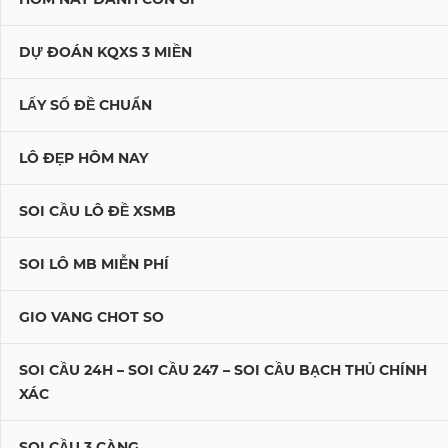
DỰ ĐOÁN KQXS 3 MIỀN
LẤY SỐ ĐỀ CHUẨN
LÔ ĐẸP HÔM NAY
SOI CẦU LÔ ĐỀ XSMB
SOI LÔ MB MIỄN PHÍ
GIO VANG CHOT SO
SOI CẦU 24H – SOI CẦU 247 – SOI CẦU BẠCH THỦ CHÍNH
XÁC
SOI CẦU 3 CÀNG