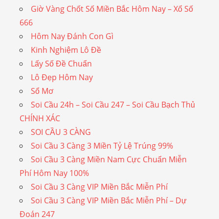
Giờ Vàng Chốt Số Miền Bắc Hôm Nay – Xổ Số
666
Hôm Nay Đánh Con Gì
Kinh Nghiệm Lô Đề
Lấy Số Đề Chuẩn
Lô Đẹp Hôm Nay
Sổ Mơ
Soi Cầu 24h – Soi Cầu 247 – Soi Cầu Bạch Thủ
CHÍNH XÁC
SOI CẦU 3 CÀNG
Soi Cầu 3 Càng 3 Miền Tỷ Lệ Trúng 99%
Soi Cầu 3 Càng Miền Nam Cực Chuẩn Miễn
Phí Hôm Nay 100%
Soi Cầu 3 Càng VIP Miền Bắc Miễn Phí
Soi Cầu 3 Càng VIP Miền Bắc Miễn Phí – Dự
Đoán 247