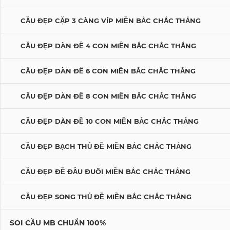
CẦU ĐẸP CẶP 3 CÀNG VÍP MIỀN BẮC CHẮC THẮNG
CẦU ĐẸP DÀN ĐỀ 4 CON MIỀN BẮC CHẮC THẮNG
CẦU ĐẸP DÀN ĐỀ 6 CON MIỀN BẮC CHẮC THẮNG
CẦU ĐẸP DÀN ĐỀ 8 CON MIỀN BẮC CHẮC THẮNG
CẦU ĐẸP DÀN ĐỀ 10 CON MIỀN BẮC CHẮC THẮNG
CẦU ĐẸP BẠCH THỦ ĐỀ MIỀN BẮC CHẮC THẮNG
CẦU ĐẸP ĐỀ ĐẦU ĐUÔI MIỀN BẮC CHẮC THẮNG
CẦU ĐẸP SONG THỦ ĐỀ MIỀN BẮC CHẮC THẮNG
SOI CẦU MB CHUẨN 100%