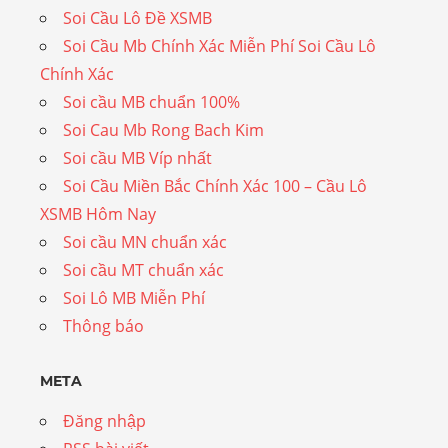
Soi Cầu Lô Đề XSMB
Soi Cầu Mb Chính Xác Miễn Phí Soi Cầu Lô
Chính Xác
Soi cầu MB chuẩn 100%
Soi Cau Mb Rong Bach Kim
Soi cầu MB Víp nhất
Soi Cầu Miền Bắc Chính Xác 100 – Cầu Lô
XSMB Hôm Nay
Soi cầu MN chuẩn xác
Soi cầu MT chuẩn xác
Soi Lô MB Miễn Phí
Thông báo
META
Đăng nhập