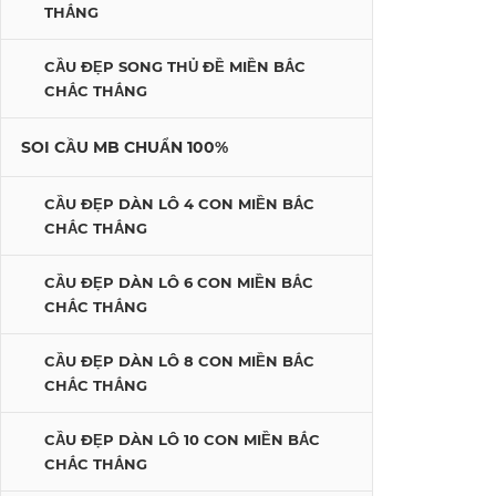
THẮNG
CẦU ĐẸP SONG THỦ ĐỀ MIỀN BẮC
CHẮC THẮNG
SOI CẦU MB CHUẨN 100%
CẦU ĐẸP DÀN LÔ 4 CON MIỀN BẮC
CHẮC THẮNG
CẦU ĐẸP DÀN LÔ 6 CON MIỀN BẮC
CHẮC THẮNG
CẦU ĐẸP DÀN LÔ 8 CON MIỀN BẮC
CHẮC THẮNG
CẦU ĐẸP DÀN LÔ 10 CON MIỀN BẮC
CHẮC THẮNG