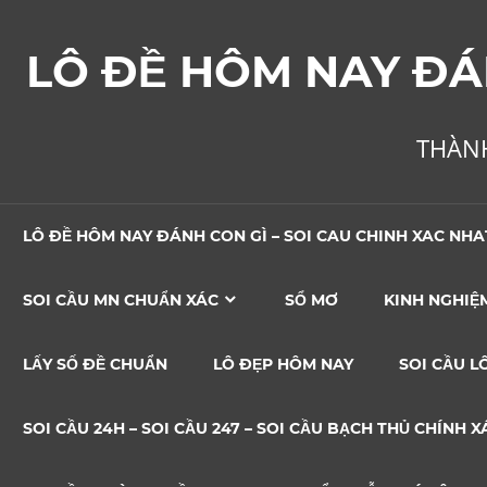
Skip
to
LÔ ĐỀ HÔM NAY ĐÁN
content
THÀNH
LÔ ĐỀ HÔM NAY ĐÁNH CON GÌ – SOI CAU CHINH XAC NHA
SOI CẦU MN CHUẨN XÁC
SỔ MƠ
KINH NGHIỆ
LẤY SỐ ĐỀ CHUẨN
LÔ ĐẸP HÔM NAY
SOI CẦU L
SOI CẦU 24H – SOI CẦU 247 – SOI CẦU BẠCH THỦ CHÍNH X