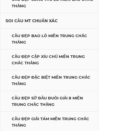
THẮNG
SOI CẦU MT CHUẨN XÁC
CẦU ĐẸP BAO LÔ MIỀN TRUNG CHẮC
THẮNG
CẦU ĐẸP CẶP XÍU CHỦ MIỀN TRUNG
CHẮC THẮNG
CẦU ĐẸP ĐẶC BIỆT MIỀN TRUNG CHẮC
THẮNG
CẦU ĐẸP SỚ ĐẦU ĐUÔI GIẢI 8 MIỀN
TRUNG CHẮC THẮNG
CẦU ĐẸP GIẢI TÁM MIỀN TRUNG CHẮC
THẮNG