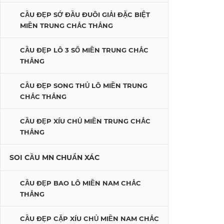
CẦU ĐẸP SỚ ĐẦU ĐUÔI GIẢI ĐẶC BIỆT
MIỀN TRUNG CHẮC THẮNG
CẦU ĐẸP LÔ 3 SỐ MIỀN TRUNG CHẮC
THẮNG
CẦU ĐẸP SONG THỦ LÔ MIỀN TRUNG
CHẮC THẮNG
CẦU ĐẸP XÍU CHỦ MIỀN TRUNG CHẮC
THẮNG
SOI CẦU MN CHUẨN XÁC
CẦU ĐẸP BAO LÔ MIỀN NAM CHẮC
THẮNG
CẦU ĐẸP CẶP XÍU CHỦ MIỀN NAM CHẮC