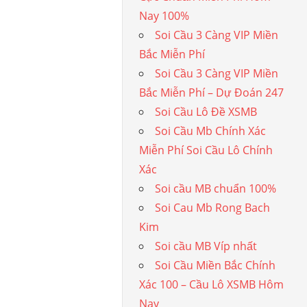
Nay 100%
Soi Cầu 3 Càng VIP Miền
Bắc Miễn Phí
Soi Cầu 3 Càng VIP Miền
Bắc Miễn Phí – Dự Đoán 247
Soi Cầu Lô Đề XSMB
Soi Cầu Mb Chính Xác
Miễn Phí Soi Cầu Lô Chính
Xác
Soi cầu MB chuẩn 100%
Soi Cau Mb Rong Bach
Kim
Soi cầu MB Víp nhất
Soi Cầu Miền Bắc Chính
Xác 100 – Cầu Lô XSMB Hôm
Nay