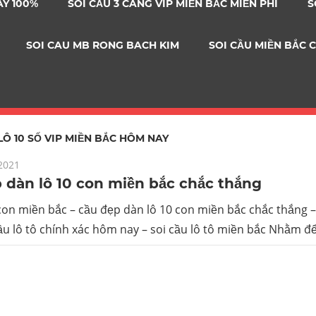
AY 100%
SOI CẦU 3 CÀNG VIP MIỀN BẮC MIỄN PHÍ
S
SOI CAU MB RONG BACH KIM
SOI CẦU MIỀN BẮC 
LÔ 10 SỐ VIP MIỀN BẮC HÔM NAY
2021
 dàn lô 10 con miền bắc chắc thắng
con miền bắc – cầu đẹp dàn lô 10 con miền bắc chắc thắng –
cầu lô tô chính xác hôm nay – soi cầu lô tô miền bắc Nhằm đ