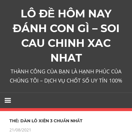
Skip
LÔ ĐỀ HÔM NAY
to
content
ĐÁNH CON GÌ – SOI
CAU CHINH XAC
NHAT
THÀNH CÔNG CỦA BẠN LÀ HẠNH PHÚC CỦA
CHÚNG TÔI – DỊCH VỤ CHỐT SỐ UY TÍN 100%
THẺ:
DÀN LÔ XIÊN 3 CHUẨN NHẤT
21/08/2021