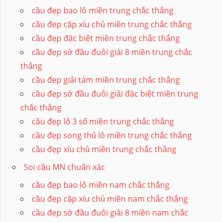
cầu đẹp bao lô miền trung chắc thắng
cầu đẹp cặp xíu chủ miền trung chắc thắng
cầu đẹp đặc biệt miền trung chắc thắng
cầu đẹp sớ đầu đuôi giải 8 miền trung chắc
thắng
cầu đẹp giải tám miền trung chắc thắng
cầu đẹp sớ đầu đuôi giải đặc biệt miền trung
chắc thắng
cầu đẹp lô 3 số miền trung chắc thắng
cầu đẹp song thủ lô miền trung chắc thắng
cầu đẹp xíu chủ miền trung chắc thắng
Soi cầu MN chuẩn xác
cầu đẹp bao lô miền nam chắc thắng
cầu đẹp cặp xíu chủ miền nam chắc thắng
cầu đẹp sớ đầu đuôi giải 8 miền nam chắc