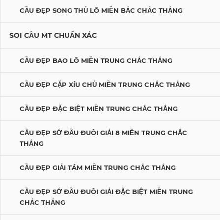
CẦU ĐẸP SONG THỦ LÔ MIỀN BẮC CHẮC THẮNG
SOI CẦU MT CHUẨN XÁC
CẦU ĐẸP BAO LÔ MIỀN TRUNG CHẮC THẮNG
CẦU ĐẸP CẶP XÍU CHỦ MIỀN TRUNG CHẮC THẮNG
CẦU ĐẸP ĐẶC BIỆT MIỀN TRUNG CHẮC THẮNG
CẦU ĐẸP SỚ ĐẦU ĐUÔI GIẢI 8 MIỀN TRUNG CHẮC
THẮNG
CẦU ĐẸP GIẢI TÁM MIỀN TRUNG CHẮC THẮNG
CẦU ĐẸP SỚ ĐẦU ĐUÔI GIẢI ĐẶC BIỆT MIỀN TRUNG
CHẮC THẮNG