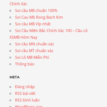
Chính Xác
Soi cầu MB chuẩn 100%
Soi Cau Mb Rong Bach Kim
Soi cầu MB Víp nhất
Soi Cầu Miền Bắc Chính Xác 100 – Cầu Lô
XSMB Hôm Nay
Soi cầu MN chuẩn xác
Soi cầu MT chuẩn xác
Soi Lô MB Miễn Phí
Thông báo
META
Đăng nhập
RSS bài viết
RSS bình luận
WordPress.org