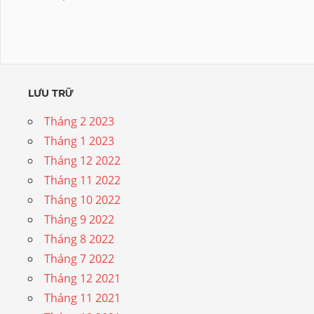
LƯU TRỮ
Tháng 2 2023
Tháng 1 2023
Tháng 12 2022
Tháng 11 2022
Tháng 10 2022
Tháng 9 2022
Tháng 8 2022
Tháng 7 2022
Tháng 12 2021
Tháng 11 2021