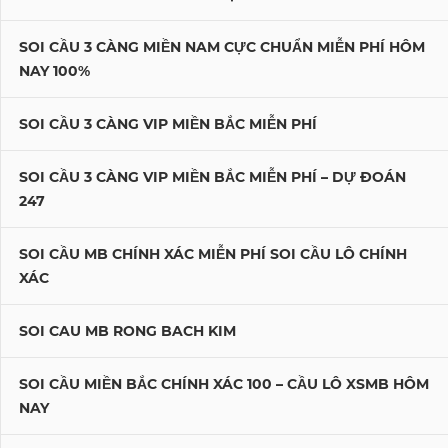
SOI CẦU 3 CÀNG MIỀN NAM CỰC CHUẨN MIỄN PHÍ HÔM
NAY 100%
SOI CẦU 3 CÀNG VIP MIỀN BẮC MIỄN PHÍ
SOI CẦU 3 CÀNG VIP MIỀN BẮC MIỄN PHÍ – DỰ ĐOÁN
247
SOI CẦU MB CHÍNH XÁC MIỄN PHÍ SOI CẦU LÔ CHÍNH
XÁC
SOI CAU MB RONG BACH KIM
SOI CẦU MIỀN BẮC CHÍNH XÁC 100 – CẦU LÔ XSMB HÔM
NAY