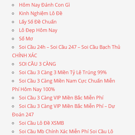
Hôm Nay Đánh Con Gì
Kinh Nghiệm Lô Đề
Lấy Số Đề Chuẩn
Lô Đẹp Hôm Nay
Sổ Mơ
Soi Cầu 24h – Soi Cầu 247 – Soi Cầu Bạch Thủ
CHÍNH XÁC
SOI CẦU 3 CÀNG
Soi Cầu 3 Càng 3 Miền Tỷ Lệ Trúng 99%
Soi Cầu 3 Càng Miền Nam Cực Chuẩn Miễn
Phí Hôm Nay 100%
Soi Cầu 3 Càng VIP Miền Bắc Miễn Phí
Soi Cầu 3 Càng VIP Miền Bắc Miễn Phí – Dự
Đoán 247
Soi Cầu Lô Đề XSMB
Soi Cầu Mb Chính Xác Miễn Phí Soi Cầu Lô