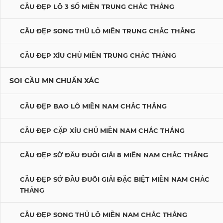
CẦU ĐẸP LÔ 3 SỐ MIỀN TRUNG CHẮC THẮNG
CẦU ĐẸP SONG THỦ LÔ MIỀN TRUNG CHẮC THẮNG
CẦU ĐẸP XÍU CHỦ MIỀN TRUNG CHẮC THẮNG
SOI CẦU MN CHUẨN XÁC
CẦU ĐẸP BAO LÔ MIỀN NAM CHẮC THẮNG
CẦU ĐẸP CẶP XÍU CHỦ MIỀN NAM CHẮC THẮNG
CẦU ĐẸP SỚ ĐẦU ĐUÔI GIẢI 8 MIỀN NAM CHẮC THẮNG
CẦU ĐẸP SỚ ĐẦU ĐUÔI GIẢI ĐẶC BIỆT MIỀN NAM CHẮC
THẮNG
CẦU ĐẸP SONG THỦ LÔ MIỀN NAM CHẮC THẮNG