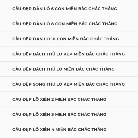
CẦU ĐẸP DÀN LÔ 6 CON MIỀN BẮC CHẮC THẮNG
CẦU ĐẸP DÀN LÔ 8 CON MIỀN BẮC CHẮC THẮNG
CẦU ĐẸP DÀN LÔ 10 CON MIỀN BẮC CHẮC THẮNG
CẦU ĐẸP BẠCH THỦ LÔ KÉP MIỀN BẮC CHẮC THẮNG
CẦU ĐẸP BẠCH THỦ LÔ MIỀN BẮC CHẮC THẮNG
CẦU ĐẸP SONG THỦ LÔ KÉP MIỀN BẮC CHẮC THẮNG
CẦU ĐẸP LÔ XIÊN 2 MIỀN BẮC CHẮC THẮNG
CẦU ĐẸP LÔ XIÊN 3 MIỀN BẮC CHẮC THẮNG
CẦU ĐẸP LÔ XIÊN 4 MIỀN BẮC CHẮC THẮNG