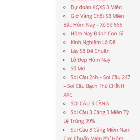
Dự đoán KQXS 3 Miền
Giờ Vàng Chốt Số Miền
Bắc Hôm Nay – Xổ Số 666
Hôm Nay Đánh Con Gì
Kinh Nghiệm Lô Đề
Lấy Số Đề Chuẩn
Lô Đẹp Hôm Nay
Sổ Mơ
Soi Cầu 24h – Soi Cầu 247
– Soi Cầu Bạch Thủ CHÍNH
XÁC
SOI CẦU 3 CÀNG
Soi Cầu 3 Càng 3 Miền Tỷ
Lệ Trúng 99%
Soi Cầu 3 Càng Miền Nam
Cực Chuẩn Miễn Phí Hôm