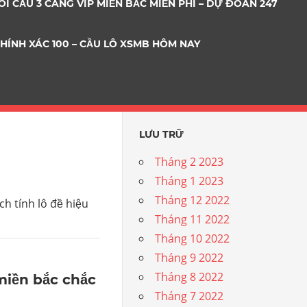
OI CẦU 3 CÀNG VIP MIỀN BẮC MIỄN PHÍ – DỰ ĐOÁN 247
CHÍNH XÁC 100 – CẦU LÔ XSMB HÔM NAY
LƯU TRỮ
Tháng 2 2023
Tháng 1 2023
Tháng 12 2022
h tính lô đề hiệu
Tháng 11 2022
Tháng 10 2022
Tháng 9 2022
Tháng 8 2022
 miền bắc chắc
Tháng 7 2022