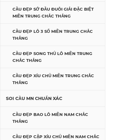
CẦU ĐẸP SỚ ĐẦU ĐUÔI GIẢI ĐẶC BIỆT
MIỀN TRUNG CHẮC THẮNG
CẦU ĐẸP LÔ 3 SỐ MIỀN TRUNG CHẮC
THẮNG
CẦU ĐẸP SONG THỦ LÔ MIỀN TRUNG
CHẮC THẮNG
CẦU ĐẸP XÍU CHỦ MIỀN TRUNG CHẮC
THẮNG
SOI CẦU MN CHUẨN XÁC
CẦU ĐẸP BAO LÔ MIỀN NAM CHẮC
THẮNG
CẦU ĐẸP CẶP XÍU CHỦ MIỀN NAM CHẮC