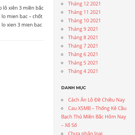
Tháng 12 2021
p lô xiên 3 miền bắc
Tháng 11 2021
 lo mien bac – chốt
Tháng 10 2021
 lo xien 3 mien bac
Tháng 9 2021
Tháng 8 2021
Tháng 7 2021
Tháng 6 2021
Tháng 5 2021
Tháng 4 2021
DANH MỤC
Cách Ăn Lô Đề Chiều Nay
Cau XSMB – Thống Kê Cầu
Bạch Thủ Miền Bắc Hôm Nay
– Xổ Số
Chưa phân loại