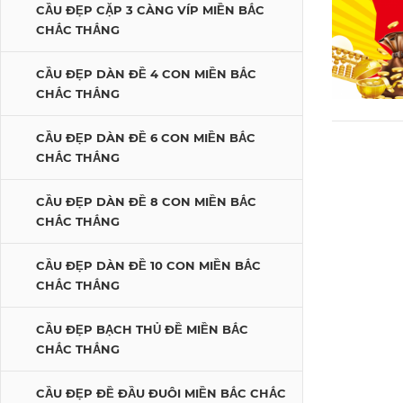
CẦU ĐẸP CẶP 3 CÀNG VÍP MIỀN BẮC
CHẮC THẮNG
CẦU ĐẸP DÀN ĐỀ 4 CON MIỀN BẮC
CHẮC THẮNG
CẦU ĐẸP DÀN ĐỀ 6 CON MIỀN BẮC
CHẮC THẮNG
CẦU ĐẸP DÀN ĐỀ 8 CON MIỀN BẮC
CHẮC THẮNG
CẦU ĐẸP DÀN ĐỀ 10 CON MIỀN BẮC
CHẮC THẮNG
CẦU ĐẸP BẠCH THỦ ĐỀ MIỀN BẮC
CHẮC THẮNG
CẦU ĐẸP ĐỀ ĐẦU ĐUÔI MIỀN BẮC CHẮC