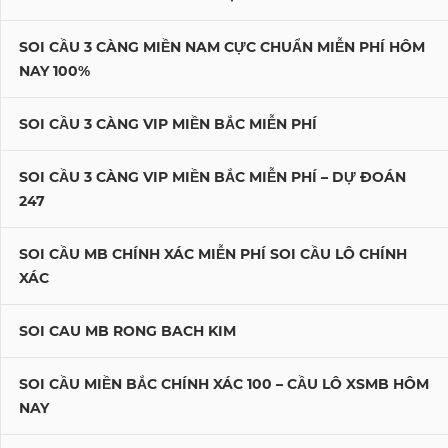
SOI CẦU 3 CÀNG MIỀN NAM CỰC CHUẨN MIỄN PHÍ HÔM
NAY 100%
SOI CẦU 3 CÀNG VIP MIỀN BẮC MIỄN PHÍ
SOI CẦU 3 CÀNG VIP MIỀN BẮC MIỄN PHÍ – DỰ ĐOÁN
247
SOI CẦU MB CHÍNH XÁC MIỄN PHÍ SOI CẦU LÔ CHÍNH
XÁC
SOI CAU MB RONG BACH KIM
SOI CẦU MIỀN BẮC CHÍNH XÁC 100 – CẦU LÔ XSMB HÔM
NAY