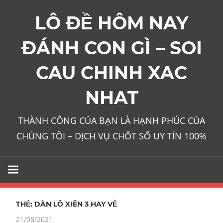
Skip
LÔ ĐỀ HÔM NAY
to
content
ĐÁNH CON GÌ – SOI
CAU CHINH XAC
NHAT
THÀNH CÔNG CỦA BẠN LÀ HẠNH PHÚC CỦA
CHÚNG TÔI – DỊCH VỤ CHỐT SỐ UY TÍN 100%
THẺ:
DÀN LÔ XIÊN 3 HAY VỀ
21/08/2021