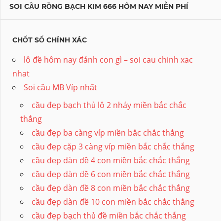
SOI CẦU RỒNG BẠCH KIM 666 HÔM NAY MIỄN PHÍ
CHỐT SỐ CHÍNH XÁC
lô đề hôm nay đánh con gì – soi cau chinh xac
nhat
Soi cầu MB Víp nhất
cầu đẹp bạch thủ lô 2 nháy miền bắc chắc
thắng
cầu đẹp ba càng víp miền bắc chắc thắng
cầu đẹp cặp 3 càng víp miền bắc chắc thắng
cầu đẹp dàn đề 4 con miền bắc chắc thắng
cầu đẹp dàn đề 6 con miền bắc chắc thắng
cầu đẹp dàn đề 8 con miền bắc chắc thắng
cầu đẹp dàn đề 10 con miền bắc chắc thắng
cầu đẹp bạch thủ đề miền bắc chắc thắng