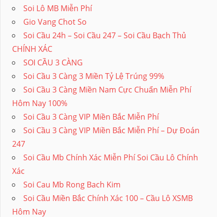
Soi Lô MB Miễn Phí
Gio Vang Chot So
Soi Cầu 24h – Soi Cầu 247 – Soi Cầu Bạch Thủ
CHÍNH XÁC
SOI CẦU 3 CÀNG
Soi Cầu 3 Càng 3 Miền Tỷ Lệ Trúng 99%
Soi Cầu 3 Càng Miền Nam Cực Chuẩn Miễn Phí
Hôm Nay 100%
Soi Cầu 3 Càng VIP Miền Bắc Miễn Phí
Soi Cầu 3 Càng VIP Miền Bắc Miễn Phí – Dự Đoán
247
Soi Cầu Mb Chính Xác Miễn Phí Soi Cầu Lô Chính
Xác
Soi Cau Mb Rong Bach Kim
Soi Cầu Miền Bắc Chính Xác 100 – Cầu Lô XSMB
Hôm Nay