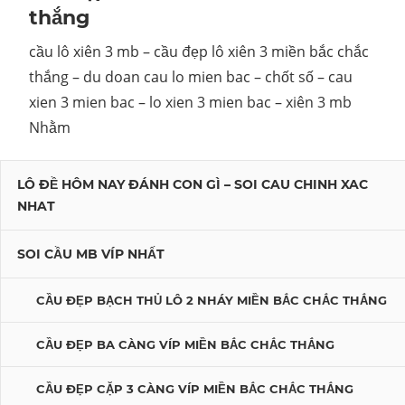
thắng
cầu lô xiên 3 mb – cầu đẹp lô xiên 3 miền bắc chắc
thắng – du doan cau lo mien bac – chốt số – cau
xien 3 mien bac – lo xien 3 mien bac – xiên 3 mb
Nhằm
LÔ ĐỀ HÔM NAY ĐÁNH CON GÌ – SOI CAU CHINH XAC
NHAT
SOI CẦU MB VÍP NHẤT
CẦU ĐẸP BẠCH THỦ LÔ 2 NHÁY MIỀN BẮC CHẮC THẮNG
CẦU ĐẸP BA CÀNG VÍP MIỀN BẮC CHẮC THẮNG
CẦU ĐẸP CẶP 3 CÀNG VÍP MIỀN BẮC CHẮC THẮNG