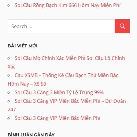
Soi Cầu Rồng Bạch Kim 666 Hôm Nay Miễn Phí
BÀI VIẾT MỚI
Soi Cầu Mb Chính Xác Miễn Phí Soi Cầu Lô Chính
Xác
Cau XSMB – Thống Kê Cầu Bạch Thủ Miền Bắc
Hôm Nay – Xổ Số
Soi Cầu 3 Càng 3 Miền Tỷ Lệ Trúng 99%
Soi Cầu 3 Càng VIP Miền Bắc Miễn Phí – Dự Đoán
247
Soi Cầu 3 Càng VIP Miền Bắc Miễn Phí
BÌNH LUẬN GẦN ĐÂY