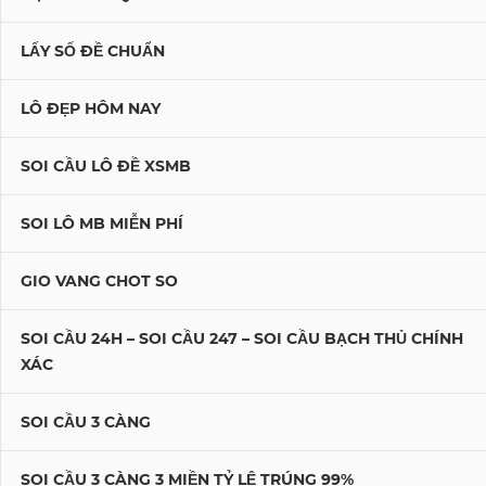
LẤY SỐ ĐỀ CHUẨN
LÔ ĐẸP HÔM NAY
SOI CẦU LÔ ĐỀ XSMB
SOI LÔ MB MIỄN PHÍ
GIO VANG CHOT SO
SOI CẦU 24H – SOI CẦU 247 – SOI CẦU BẠCH THỦ CHÍNH
XÁC
SOI CẦU 3 CÀNG
SOI CẦU 3 CÀNG 3 MIỀN TỶ LỆ TRÚNG 99%