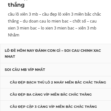
thắng
cầu lô xiên 3 mb – cầu đẹp lô xiên 3 miền bắc chắc
thắng – du doan cau lo mien bac – chốt số – cau
xien 3 mien bac – lo xien 3 mien bac – xiên 3 mb
Nhằm
LÔ ĐỀ HÔM NAY ĐÁNH CON GÌ – SOI CAU CHINH XAC
NHAT
SOI CẦU MB VÍP NHẤT
CẦU ĐẸP BẠCH THỦ LÔ 2 NHÁY MIỀN BẮC CHẮC THẮNG
CẦU ĐẸP BA CÀNG VÍP MIỀN BẮC CHẮC THẮNG
CẦU ĐẸP CẶP 3 CÀNG VÍP MIỀN BẮC CHẮC THẮNG