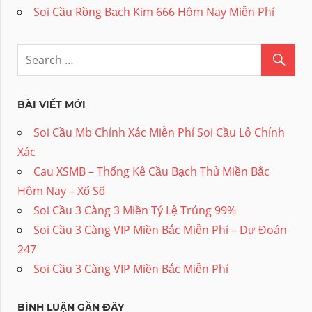
Soi Cầu Rồng Bạch Kim 666 Hôm Nay Miễn Phí
BÀI VIẾT MỚI
Soi Cầu Mb Chính Xác Miễn Phí Soi Cầu Lô Chính
Xác
Cau XSMB – Thống Kê Cầu Bạch Thủ Miền Bắc
Hôm Nay – Xổ Số
Soi Cầu 3 Càng 3 Miền Tỷ Lệ Trúng 99%
Soi Cầu 3 Càng VIP Miền Bắc Miễn Phí – Dự Đoán
247
Soi Cầu 3 Càng VIP Miền Bắc Miễn Phí
BÌNH LUẬN GẦN ĐÂY