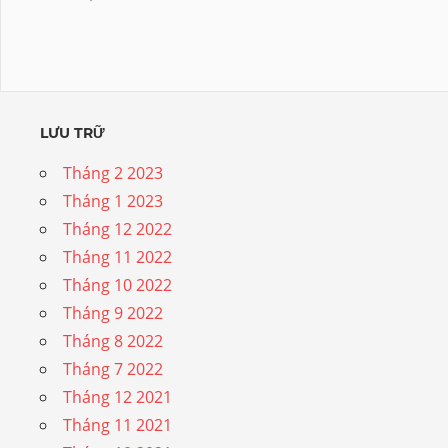
LƯU TRỮ
Tháng 2 2023
Tháng 1 2023
Tháng 12 2022
Tháng 11 2022
Tháng 10 2022
Tháng 9 2022
Tháng 8 2022
Tháng 7 2022
Tháng 12 2021
Tháng 11 2021