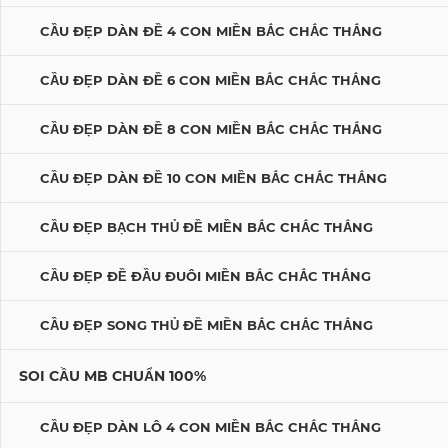
CẦU ĐẸP DÀN ĐỀ 4 CON MIỀN BẮC CHẮC THẮNG
CẦU ĐẸP DÀN ĐỀ 6 CON MIỀN BẮC CHẮC THẮNG
CẦU ĐẸP DÀN ĐỀ 8 CON MIỀN BẮC CHẮC THẮNG
CẦU ĐẸP DÀN ĐỀ 10 CON MIỀN BẮC CHẮC THẮNG
CẦU ĐẸP BẠCH THỦ ĐỀ MIỀN BẮC CHẮC THẮNG
CẦU ĐẸP ĐỀ ĐẦU ĐUÔI MIỀN BẮC CHẮC THẮNG
CẦU ĐẸP SONG THỦ ĐỀ MIỀN BẮC CHẮC THẮNG
SOI CẦU MB CHUẨN 100%
CẦU ĐẸP DÀN LÔ 4 CON MIỀN BẮC CHẮC THẮNG