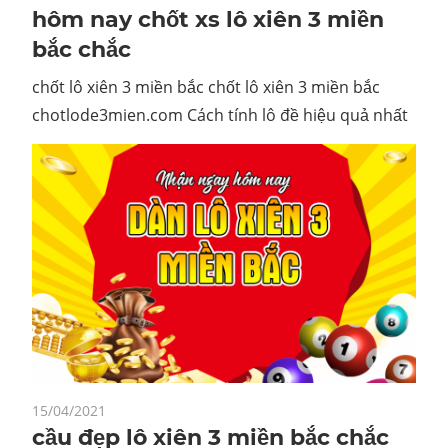
hôm nay chốt xs lô xiên 3 miền
bắc chắc
chốt lô xiên 3 miền bắc chốt lô xiên 3 miền bắc
chotlode3mien.com Cách tính lô đề hiệu quả nhất
15/04/2021
cầu đẹp lô xiên 3 miền bắc chắc