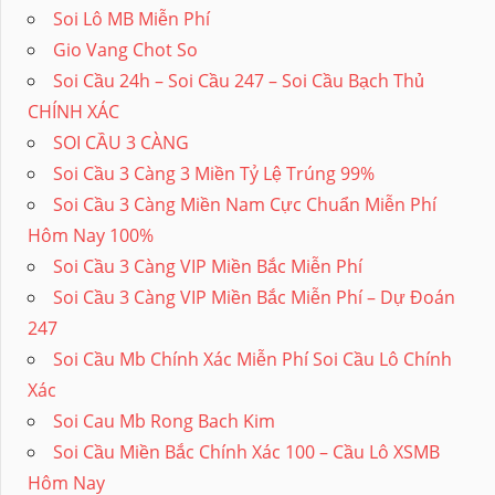
Soi Lô MB Miễn Phí
Gio Vang Chot So
Soi Cầu 24h – Soi Cầu 247 – Soi Cầu Bạch Thủ
CHÍNH XÁC
SOI CẦU 3 CÀNG
Soi Cầu 3 Càng 3 Miền Tỷ Lệ Trúng 99%
Soi Cầu 3 Càng Miền Nam Cực Chuẩn Miễn Phí
Hôm Nay 100%
Soi Cầu 3 Càng VIP Miền Bắc Miễn Phí
Soi Cầu 3 Càng VIP Miền Bắc Miễn Phí – Dự Đoán
247
Soi Cầu Mb Chính Xác Miễn Phí Soi Cầu Lô Chính
Xác
Soi Cau Mb Rong Bach Kim
Soi Cầu Miền Bắc Chính Xác 100 – Cầu Lô XSMB
Hôm Nay