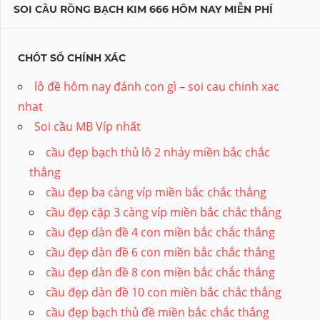
SOI CẦU RỒNG BẠCH KIM 666 HÔM NAY MIỄN PHÍ
CHỐT SỐ CHÍNH XÁC
lô đề hôm nay đánh con gì – soi cau chinh xac
nhat
Soi cầu MB Víp nhất
cầu đẹp bạch thủ lô 2 nháy miền bắc chắc
thắng
cầu đẹp ba càng víp miền bắc chắc thắng
cầu đẹp cặp 3 càng víp miền bắc chắc thắng
cầu đẹp dàn đề 4 con miền bắc chắc thắng
cầu đẹp dàn đề 6 con miền bắc chắc thắng
cầu đẹp dàn đề 8 con miền bắc chắc thắng
cầu đẹp dàn đề 10 con miền bắc chắc thắng
cầu đẹp bạch thủ đề miền bắc chắc thắng