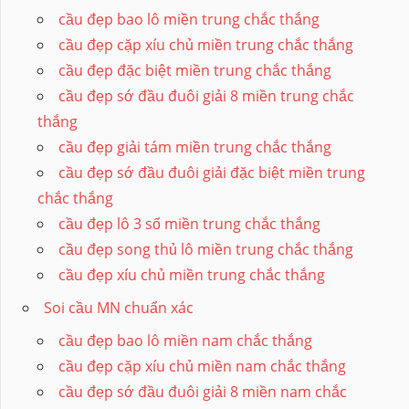
cầu đẹp bao lô miền trung chắc thắng
cầu đẹp cặp xíu chủ miền trung chắc thắng
cầu đẹp đặc biệt miền trung chắc thắng
cầu đẹp sớ đầu đuôi giải 8 miền trung chắc
thắng
cầu đẹp giải tám miền trung chắc thắng
cầu đẹp sớ đầu đuôi giải đặc biệt miền trung
chắc thắng
cầu đẹp lô 3 số miền trung chắc thắng
cầu đẹp song thủ lô miền trung chắc thắng
cầu đẹp xíu chủ miền trung chắc thắng
Soi cầu MN chuẩn xác
cầu đẹp bao lô miền nam chắc thắng
cầu đẹp cặp xíu chủ miền nam chắc thắng
cầu đẹp sớ đầu đuôi giải 8 miền nam chắc