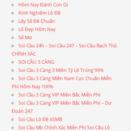
Hôm Nay Đánh Con Gì
Kinh Nghiệm Lô Đề
Lấy Số Đề Chuẩn
Lô Đẹp Hôm Nay
Sổ Mơ
Soi Cầu 24h – Soi Cầu 247 – Soi Cầu Bạch Thủ
CHÍNH XÁC
SOI CẦU 3 CÀNG
Soi Cầu 3 Càng 3 Miền Tỷ Lệ Trúng 99%
Soi Cầu 3 Càng Miền Nam Cực Chuẩn Miễn
Phí Hôm Nay 100%
Soi Cầu 3 Càng VIP Miền Bắc Miễn Phí
Soi Cầu 3 Càng VIP Miền Bắc Miễn Phí – Dự
Đoán 247
Soi Cầu Lô Đề XSMB
Soi Cầu Mb Chính Xác Miễn Phí Soi Cầu Lô