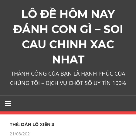
Skip
LÔ ĐỀ HÔM NAY
to
content
ĐÁNH CON GÌ – SOI
CAU CHINH XAC
NHAT
THÀNH CÔNG CỦA BẠN LÀ HẠNH PHÚC CỦA
CHÚNG TÔI – DỊCH VỤ CHỐT SỐ UY TÍN 100%
THẺ:
DÀN LÔ XIÊN 3
21/08/2021