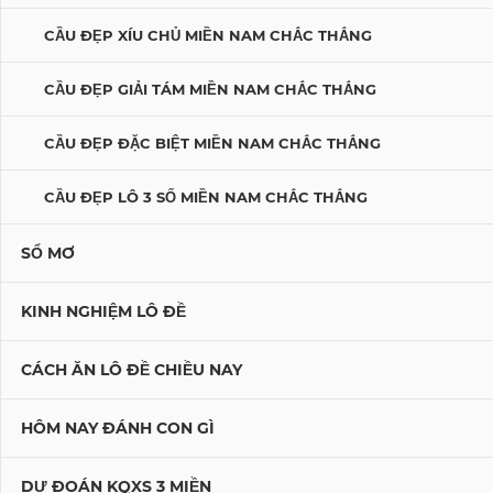
CẦU ĐẸP XÍU CHỦ MIỀN NAM CHẮC THẮNG
CẦU ĐẸP GIẢI TÁM MIỀN NAM CHẮC THẮNG
CẦU ĐẸP ĐẶC BIỆT MIỀN NAM CHẮC THẮNG
CẦU ĐẸP LÔ 3 SỐ MIỀN NAM CHẮC THẮNG
SỔ MƠ
KINH NGHIỆM LÔ ĐỀ
CÁCH ĂN LÔ ĐỀ CHIỀU NAY
HÔM NAY ĐÁNH CON GÌ
DỰ ĐOÁN KQXS 3 MIỀN