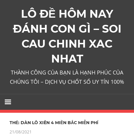
Skip
LÔ ĐỀ HÔM NAY
to
content
ĐÁNH CON GÌ – SOI
CAU CHINH XAC
NHAT
THÀNH CÔNG CỦA BẠN LÀ HẠNH PHÚC CỦA
CHÚNG TÔI – DỊCH VỤ CHỐT SỐ UY TÍN 100%
THẺ:
DÀN LÔ XIÊN 4 MIỀN BẮC MIỄN PHÍ
21/08/2021