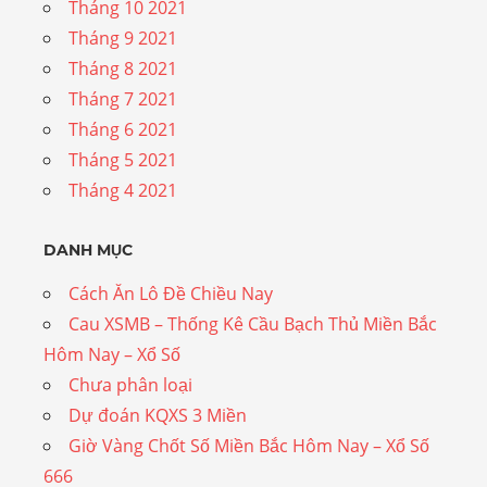
Tháng 10 2021
Tháng 9 2021
Tháng 8 2021
Tháng 7 2021
Tháng 6 2021
Tháng 5 2021
Tháng 4 2021
DANH MỤC
Cách Ăn Lô Đề Chiều Nay
Cau XSMB – Thống Kê Cầu Bạch Thủ Miền Bắc
Hôm Nay – Xổ Số
Chưa phân loại
Dự đoán KQXS 3 Miền
Giờ Vàng Chốt Số Miền Bắc Hôm Nay – Xổ Số
666