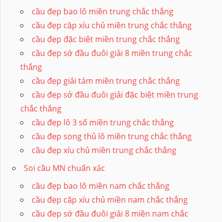
cầu đẹp bao lô miền trung chắc thắng
cầu đẹp cặp xíu chủ miền trung chắc thắng
cầu đẹp đặc biệt miền trung chắc thắng
cầu đẹp sớ đầu đuôi giải 8 miền trung chắc
thắng
cầu đẹp giải tám miền trung chắc thắng
cầu đẹp sớ đầu đuôi giải đặc biệt miền trung
chắc thắng
cầu đẹp lô 3 số miền trung chắc thắng
cầu đẹp song thủ lô miền trung chắc thắng
cầu đẹp xíu chủ miền trung chắc thắng
Soi cầu MN chuẩn xác
cầu đẹp bao lô miền nam chắc thắng
cầu đẹp cặp xíu chủ miền nam chắc thắng
cầu đẹp sớ đầu đuôi giải 8 miền nam chắc