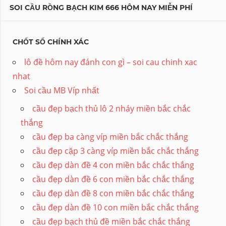
SOI CẦU RỒNG BẠCH KIM 666 HÔM NAY MIỄN PHÍ
CHỐT SỐ CHÍNH XÁC
lô đề hôm nay đánh con gì – soi cau chinh xac
nhat
Soi cầu MB Víp nhất
cầu đẹp bạch thủ lô 2 nháy miền bắc chắc
thắng
cầu đẹp ba càng víp miền bắc chắc thắng
cầu đẹp cặp 3 càng víp miền bắc chắc thắng
cầu đẹp dàn đề 4 con miền bắc chắc thắng
cầu đẹp dàn đề 6 con miền bắc chắc thắng
cầu đẹp dàn đề 8 con miền bắc chắc thắng
cầu đẹp dàn đề 10 con miền bắc chắc thắng
cầu đẹp bạch thủ đề miền bắc chắc thắng