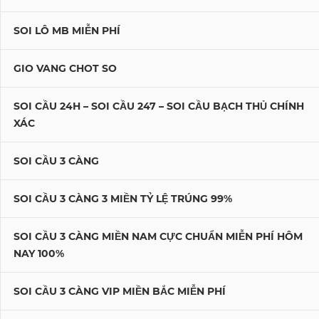
SOI LÔ MB MIỄN PHÍ
GIO VANG CHOT SO
SOI CẦU 24H – SOI CẦU 247 – SOI CẦU BẠCH THỦ CHÍNH
XÁC
SOI CẦU 3 CÀNG
SOI CẦU 3 CÀNG 3 MIỀN TỶ LỆ TRÚNG 99%
SOI CẦU 3 CÀNG MIỀN NAM CỰC CHUẨN MIỄN PHÍ HÔM
NAY 100%
SOI CẦU 3 CÀNG VIP MIỀN BẮC MIỄN PHÍ