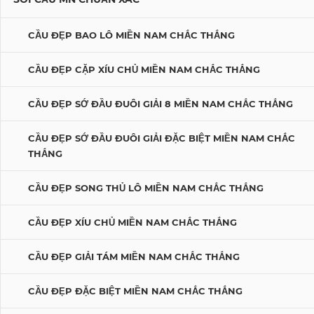
CẦU ĐẸP BAO LÔ MIỀN NAM CHẮC THẮNG
CẦU ĐẸP CẶP XÍU CHỦ MIỀN NAM CHẮC THẮNG
CẦU ĐẸP SỚ ĐẦU ĐUÔI GIẢI 8 MIỀN NAM CHẮC THẮNG
CẦU ĐẸP SỚ ĐẦU ĐUÔI GIẢI ĐẶC BIỆT MIỀN NAM CHẮC
THẮNG
CẦU ĐẸP SONG THỦ LÔ MIỀN NAM CHẮC THẮNG
CẦU ĐẸP XÍU CHỦ MIỀN NAM CHẮC THẮNG
CẦU ĐẸP GIẢI TÁM MIỀN NAM CHẮC THẮNG
CẦU ĐẸP ĐẶC BIỆT MIỀN NAM CHẮC THẮNG