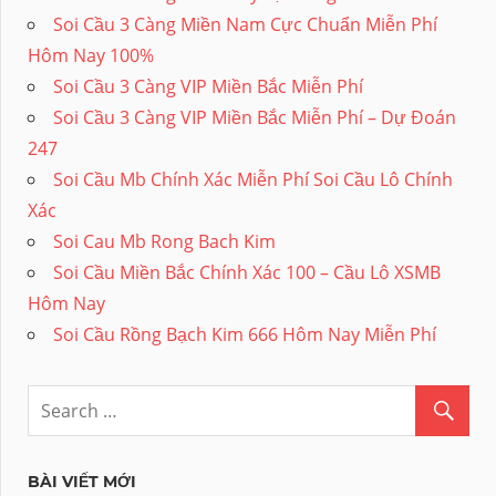
Soi Cầu 3 Càng Miền Nam Cực Chuẩn Miễn Phí
Hôm Nay 100%
Soi Cầu 3 Càng VIP Miền Bắc Miễn Phí
Soi Cầu 3 Càng VIP Miền Bắc Miễn Phí – Dự Đoán
247
Soi Cầu Mb Chính Xác Miễn Phí Soi Cầu Lô Chính
Xác
Soi Cau Mb Rong Bach Kim
Soi Cầu Miền Bắc Chính Xác 100 – Cầu Lô XSMB
Hôm Nay
Soi Cầu Rồng Bạch Kim 666 Hôm Nay Miễn Phí
BÀI VIẾT MỚI