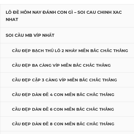
LÔ ĐỀ HÔM NAY ĐÁNH CON GÌ – SOI CAU CHINH XAC
NHAT
SOI CẦU MB VÍP NHẤT
CẦU ĐẸP BẠCH THỦ LÔ 2 NHÁY MIỀN BẮC CHẮC THẮNG
CẦU ĐẸP BA CÀNG VÍP MIỀN BẮC CHẮC THẮNG
CẦU ĐẸP CẶP 3 CÀNG VÍP MIỀN BẮC CHẮC THẮNG
CẦU ĐẸP DÀN ĐỀ 4 CON MIỀN BẮC CHẮC THẮNG
CẦU ĐẸP DÀN ĐỀ 6 CON MIỀN BẮC CHẮC THẮNG
CẦU ĐẸP DÀN ĐỀ 8 CON MIỀN BẮC CHẮC THẮNG