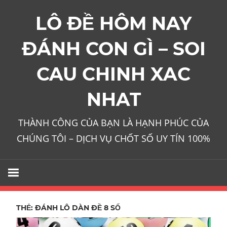
Skip
LÔ ĐỀ HÔM NAY
to
content
ĐÁNH CON GÌ – SOI
CAU CHINH XAC
NHAT
THÀNH CÔNG CỦA BẠN LÀ HẠNH PHÚC CỦA
CHÚNG TÔI – DỊCH VỤ CHỐT SỐ UY TÍN 100%
THẺ:
ĐÁNH LÔ DÀN ĐỀ 8 SỐ