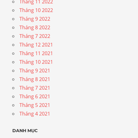
Tháng 11 2022
Tháng 10 2022
Tháng 9 2022
Tháng 8 2022
Tháng 7 2022
Tháng 12 2021
Tháng 11 2021
Tháng 10 2021
Tháng 9 2021
Tháng 8 2021
Tháng 7 2021
Tháng 6 2021
Tháng 5 2021
Tháng 4 2021
DANH MỤC