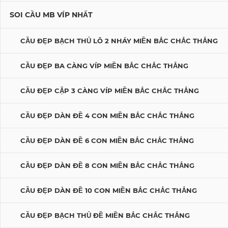
SOI CẦU MB VÍP NHẤT
CẦU ĐẸP BẠCH THỦ LÔ 2 NHÁY MIỀN BẮC CHẮC THẮNG
CẦU ĐẸP BA CÀNG VÍP MIỀN BẮC CHẮC THẮNG
CẦU ĐẸP CẶP 3 CÀNG VÍP MIỀN BẮC CHẮC THẮNG
CẦU ĐẸP DÀN ĐỀ 4 CON MIỀN BẮC CHẮC THẮNG
CẦU ĐẸP DÀN ĐỀ 6 CON MIỀN BẮC CHẮC THẮNG
CẦU ĐẸP DÀN ĐỀ 8 CON MIỀN BẮC CHẮC THẮNG
CẦU ĐẸP DÀN ĐỀ 10 CON MIỀN BẮC CHẮC THẮNG
CẦU ĐẸP BẠCH THỦ ĐỀ MIỀN BẮC CHẮC THẮNG