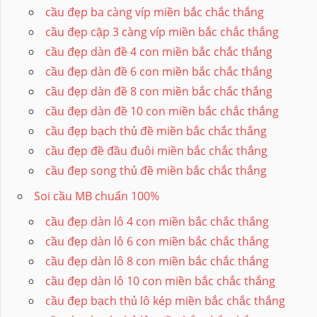
cầu đẹp ba càng víp miền bắc chắc thắng
cầu đẹp cặp 3 càng víp miền bắc chắc thắng
cầu đẹp dàn đề 4 con miền bắc chắc thắng
cầu đẹp dàn đề 6 con miền bắc chắc thắng
cầu đẹp dàn đề 8 con miền bắc chắc thắng
cầu đẹp dàn đề 10 con miền bắc chắc thắng
cầu đẹp bạch thủ đề miền bắc chắc thắng
cầu đẹp đề đầu đuôi miền bắc chắc thắng
cầu đẹp song thủ đề miền bắc chắc thắng
Soi cầu MB chuẩn 100%
cầu đẹp dàn lô 4 con miền bắc chắc thắng
cầu đẹp dàn lô 6 con miền bắc chắc thắng
cầu đẹp dàn lô 8 con miền bắc chắc thắng
cầu đẹp dàn lô 10 con miền bắc chắc thắng
cầu đẹp bạch thủ lô kép miền bắc chắc thắng