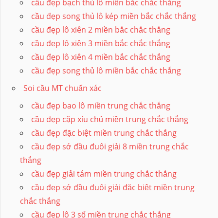
cầu đẹp bạch thủ lô miền bắc chắc thắng
cầu đẹp song thủ lô kép miền bắc chắc thắng
cầu đẹp lô xiên 2 miền bắc chắc thắng
cầu đẹp lô xiên 3 miền bắc chắc thắng
cầu đẹp lô xiên 4 miền bắc chắc thắng
cầu đẹp song thủ lô miền bắc chắc thắng
Soi cầu MT chuẩn xác
cầu đẹp bao lô miền trung chắc thắng
cầu đẹp cặp xíu chủ miền trung chắc thắng
cầu đẹp đặc biệt miền trung chắc thắng
cầu đẹp sớ đầu đuôi giải 8 miền trung chắc
thắng
cầu đẹp giải tám miền trung chắc thắng
cầu đẹp sớ đầu đuôi giải đặc biệt miền trung
chắc thắng
cầu đẹp lô 3 số miền trung chắc thắng