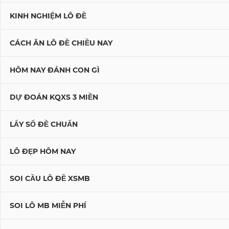
KINH NGHIỆM LÔ ĐỀ
CÁCH ĂN LÔ ĐỀ CHIỀU NAY
HÔM NAY ĐÁNH CON GÌ
DỰ ĐOÁN KQXS 3 MIỀN
LẤY SỐ ĐỀ CHUẨN
LÔ ĐẸP HÔM NAY
SOI CẦU LÔ ĐỀ XSMB
SOI LÔ MB MIỄN PHÍ