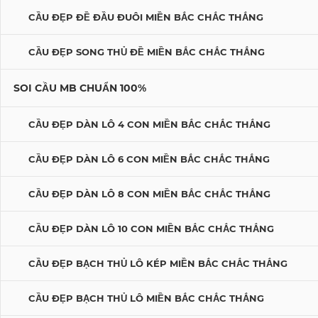
CẦU ĐẸP ĐỀ ĐẦU ĐUÔI MIỀN BẮC CHẮC THẮNG
CẦU ĐẸP SONG THỦ ĐỀ MIỀN BẮC CHẮC THẮNG
SOI CẦU MB CHUẨN 100%
CẦU ĐẸP DÀN LÔ 4 CON MIỀN BẮC CHẮC THẮNG
CẦU ĐẸP DÀN LÔ 6 CON MIỀN BẮC CHẮC THẮNG
CẦU ĐẸP DÀN LÔ 8 CON MIỀN BẮC CHẮC THẮNG
CẦU ĐẸP DÀN LÔ 10 CON MIỀN BẮC CHẮC THẮNG
CẦU ĐẸP BẠCH THỦ LÔ KÉP MIỀN BẮC CHẮC THẮNG
CẦU ĐẸP BẠCH THỦ LÔ MIỀN BẮC CHẮC THẮNG