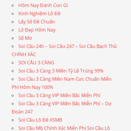
Hôm Nay Đánh Con Gì
Kinh Nghiệm Lô Đề
Lấy Số Đề Chuẩn
Lô Đẹp Hôm Nay
Sổ Mơ
Soi Cầu 24h – Soi Cầu 247 – Soi Cầu Bạch Thủ
CHÍNH XÁC
SOI CẦU 3 CÀNG
Soi Cầu 3 Càng 3 Miền Tỷ Lệ Trúng 99%
Soi Cầu 3 Càng Miền Nam Cực Chuẩn Miễn
Phí Hôm Nay 100%
Soi Cầu 3 Càng VIP Miền Bắc Miễn Phí
Soi Cầu 3 Càng VIP Miền Bắc Miễn Phí – Dự
Đoán 247
Soi Cầu Lô Đề XSMB
Soi Cầu Mb Chính Xác Miễn Phí Soi Cầu Lô