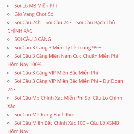
Soi Lô MB Miễn Phí
Gio Vang Chot So
Soi Cầu 24h – Soi Cầu 247 – Soi Cầu Bạch Thủ
CHÍNH XÁC
SOI CẦU 3 CÀNG
Soi Cầu 3 Càng 3 Miền Tỷ Lệ Trúng 99%
Soi Cầu 3 Càng Miền Nam Cực Chuẩn Miễn Phí
Hôm Nay 100%
Soi Cầu 3 Càng VIP Miền Bắc Miễn Phí
Soi Cầu 3 Càng VIP Miền Bắc Miễn Phí – Dự Đoán
247
Soi Cầu Mb Chính Xác Miễn Phí Soi Cầu Lô Chính
Xác
Soi Cau Mb Rong Bach Kim
Soi Cầu Miền Bắc Chính Xác 100 – Cầu Lô XSMB
Hôm Nay