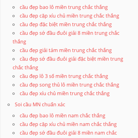
cầu đẹp bao lô miền trung chắc thắng
cầu đẹp cặp xíu chủ miền trung chắc thắng
cầu đẹp đặc biệt miền trung chắc thắng
cầu đẹp sớ đầu đuôi giải 8 miền trung chắc
thắng
cầu đẹp giải tám miền trung chắc thắng
cầu đẹp sớ đầu đuôi giải đặc biệt miền trung
chắc thắng
cầu đẹp lô 3 số miền trung chắc thắng
cầu đẹp song thủ lô miền trung chắc thắng
cầu đẹp xíu chủ miền trung chắc thắng
Soi cầu MN chuẩn xác
cầu đẹp bao lô miền nam chắc thắng
cầu đẹp cặp xíu chủ miền nam chắc thắng
cầu đẹp sớ đầu đuôi giải 8 miền nam chắc