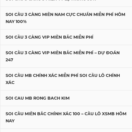
SOI CẦU 3 CÀNG MIỀN NAM CỰC CHUẨN MIỄN PHÍ HÔM
NAY 100%
SOI CẦU 3 CÀNG VIP MIỀN BẮC MIỄN PHÍ
SOI CẦU 3 CÀNG VIP MIỀN BẮC MIỄN PHÍ – DỰ ĐOÁN
247
SOI CẦU MB CHÍNH XÁC MIỄN PHÍ SOI CẦU LÔ CHÍNH
XÁC
SOI CAU MB RONG BACH KIM
SOI CẦU MIỀN BẮC CHÍNH XÁC 100 – CẦU LÔ XSMB HÔM
NAY