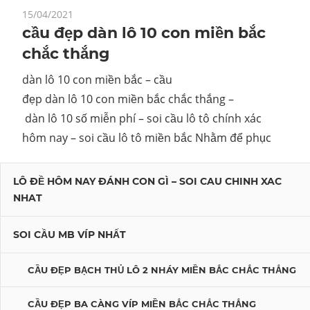
15/04/2021
cầu đẹp dàn lô 10 con miền bắc
chắc thắng
dàn lô 10 con miền bắc – cầu
đẹp dàn lô 10 con miền bắc chắc thắng –
dàn lô 10 số miễn phí – soi cầu lô tô chính xác
hôm nay – soi cầu lô tô miền bắc Nhằm để phục
LÔ ĐỀ HÔM NAY ĐÁNH CON GÌ – SOI CAU CHINH XAC
NHAT
SOI CẦU MB VÍP NHẤT
CẦU ĐẸP BẠCH THỦ LÔ 2 NHÁY MIỀN BẮC CHẮC THẮNG
CẦU ĐẸP BA CÀNG VÍP MIỀN BẮC CHẮC THẮNG