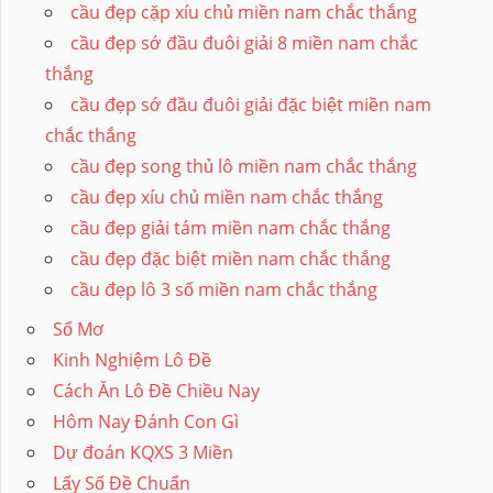
cầu đẹp cặp xíu chủ miền nam chắc thắng
cầu đẹp sớ đầu đuôi giải 8 miền nam chắc
thắng
cầu đẹp sớ đầu đuôi giải đặc biệt miền nam
chắc thắng
cầu đẹp song thủ lô miền nam chắc thắng
cầu đẹp xíu chủ miền nam chắc thắng
cầu đẹp giải tám miền nam chắc thắng
cầu đẹp đặc biệt miền nam chắc thắng
cầu đẹp lô 3 số miền nam chắc thắng
Sổ Mơ
Kinh Nghiệm Lô Đề
Cách Ăn Lô Đề Chiều Nay
Hôm Nay Đánh Con Gì
Dự đoán KQXS 3 Miền
Lấy Số Đề Chuẩn