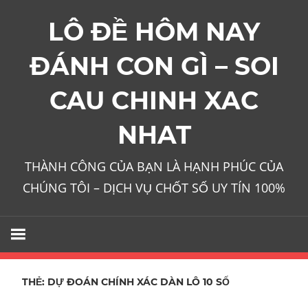
Skip
LÔ ĐỀ HÔM NAY
to
content
ĐÁNH CON GÌ – SOI
CAU CHINH XAC
NHAT
THÀNH CÔNG CỦA BẠN LÀ HẠNH PHÚC CỦA
CHÚNG TÔI – DỊCH VỤ CHỐT SỐ UY TÍN 100%
THẺ:
DỰ ĐOÁN CHÍNH XÁC DÀN LÔ 10 SỐ