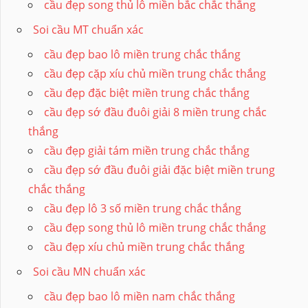
cầu đẹp song thủ lô miền bắc chắc thắng
Soi cầu MT chuẩn xác
cầu đẹp bao lô miền trung chắc thắng
cầu đẹp cặp xíu chủ miền trung chắc thắng
cầu đẹp đặc biệt miền trung chắc thắng
cầu đẹp sớ đầu đuôi giải 8 miền trung chắc
thắng
cầu đẹp giải tám miền trung chắc thắng
cầu đẹp sớ đầu đuôi giải đặc biệt miền trung
chắc thắng
cầu đẹp lô 3 số miền trung chắc thắng
cầu đẹp song thủ lô miền trung chắc thắng
cầu đẹp xíu chủ miền trung chắc thắng
Soi cầu MN chuẩn xác
cầu đẹp bao lô miền nam chắc thắng