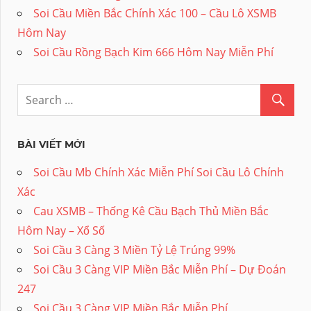
Soi Cầu Miền Bắc Chính Xác 100 – Cầu Lô XSMB
Hôm Nay
Soi Cầu Rồng Bạch Kim 666 Hôm Nay Miễn Phí
BÀI VIẾT MỚI
Soi Cầu Mb Chính Xác Miễn Phí Soi Cầu Lô Chính
Xác
Cau XSMB – Thống Kê Cầu Bạch Thủ Miền Bắc
Hôm Nay – Xổ Số
Soi Cầu 3 Càng 3 Miền Tỷ Lệ Trúng 99%
Soi Cầu 3 Càng VIP Miền Bắc Miễn Phí – Dự Đoán
247
Soi Cầu 3 Càng VIP Miền Bắc Miễn Phí