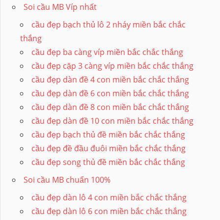
Soi cầu MB Víp nhất
cầu đẹp bạch thủ lô 2 nháy miền bắc chắc
thắng
cầu đẹp ba càng víp miền bắc chắc thắng
cầu đẹp cặp 3 càng víp miền bắc chắc thắng
cầu đẹp dàn đề 4 con miền bắc chắc thắng
cầu đẹp dàn đề 6 con miền bắc chắc thắng
cầu đẹp dàn đề 8 con miền bắc chắc thắng
cầu đẹp dàn đề 10 con miền bắc chắc thắng
cầu đẹp bạch thủ đề miền bắc chắc thắng
cầu đẹp đề đầu đuôi miền bắc chắc thắng
cầu đẹp song thủ đề miền bắc chắc thắng
Soi cầu MB chuẩn 100%
cầu đẹp dàn lô 4 con miền bắc chắc thắng
cầu đẹp dàn lô 6 con miền bắc chắc thắng