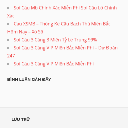
Soi Cầu Mb Chính Xác Miễn Phí Soi Cầu Lô Chính
Xác
Cau XSMB – Thống Kê Cầu Bạch Thủ Miền Bắc
Hôm Nay – Xổ Số
Soi Cầu 3 Càng 3 Miền Tỷ Lệ Trúng 99%
Soi Cầu 3 Càng VIP Miền Bắc Miễn Phí – Dự Đoán
247
Soi Cầu 3 Càng VIP Miền Bắc Miễn Phí
BÌNH LUẬN GẦN ĐÂY
LƯU TRỮ