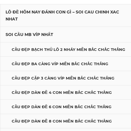
LÔ ĐỀ HÔM NAY ĐÁNH CON GÌ – SOI CAU CHINH XAC
NHAT
SOI CẦU MB VÍP NHẤT
CẦU ĐẸP BẠCH THỦ LÔ 2 NHÁY MIỀN BẮC CHẮC THẮNG
CẦU ĐẸP BA CÀNG VÍP MIỀN BẮC CHẮC THẮNG
CẦU ĐẸP CẶP 3 CÀNG VÍP MIỀN BẮC CHẮC THẮNG
CẦU ĐẸP DÀN ĐỀ 4 CON MIỀN BẮC CHẮC THẮNG
CẦU ĐẸP DÀN ĐỀ 6 CON MIỀN BẮC CHẮC THẮNG
CẦU ĐẸP DÀN ĐỀ 8 CON MIỀN BẮC CHẮC THẮNG