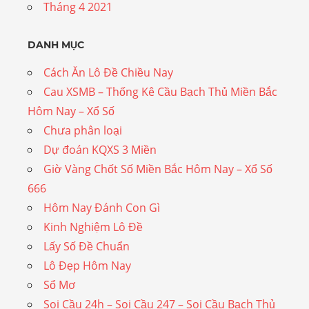
Tháng 4 2021
DANH MỤC
Cách Ăn Lô Đề Chiều Nay
Cau XSMB – Thống Kê Cầu Bạch Thủ Miền Bắc
Hôm Nay – Xổ Số
Chưa phân loại
Dự đoán KQXS 3 Miền
Giờ Vàng Chốt Số Miền Bắc Hôm Nay – Xổ Số
666
Hôm Nay Đánh Con Gì
Kinh Nghiệm Lô Đề
Lấy Số Đề Chuẩn
Lô Đẹp Hôm Nay
Sổ Mơ
Soi Cầu 24h – Soi Cầu 247 – Soi Cầu Bạch Thủ