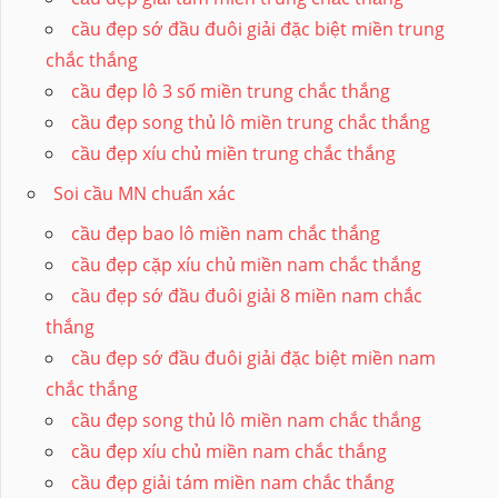
cầu đẹp sớ đầu đuôi giải đặc biệt miền trung
chắc thắng
cầu đẹp lô 3 số miền trung chắc thắng
cầu đẹp song thủ lô miền trung chắc thắng
cầu đẹp xíu chủ miền trung chắc thắng
Soi cầu MN chuẩn xác
cầu đẹp bao lô miền nam chắc thắng
cầu đẹp cặp xíu chủ miền nam chắc thắng
cầu đẹp sớ đầu đuôi giải 8 miền nam chắc
thắng
cầu đẹp sớ đầu đuôi giải đặc biệt miền nam
chắc thắng
cầu đẹp song thủ lô miền nam chắc thắng
cầu đẹp xíu chủ miền nam chắc thắng
cầu đẹp giải tám miền nam chắc thắng