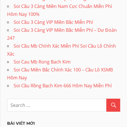
Soi Cầu 3 Càng Miền Nam Cực Chuẩn Miễn Phí
Hôm Nay 100%
Soi Cầu 3 Càng VIP Miền Bắc Miễn Phí
Soi Cầu 3 Càng VIP Miền Bắc Miễn Phí – Dự Đoán
247
Soi Cầu Mb Chính Xác Miễn Phí Soi Cầu Lô Chính
Xác
Soi Cau Mb Rong Bach Kim
Soi Cầu Miền Bắc Chính Xác 100 – Cầu Lô XSMB
Hôm Nay
Soi Cầu Rồng Bạch Kim 666 Hôm Nay Miễn Phí
BÀI VIẾT MỚI