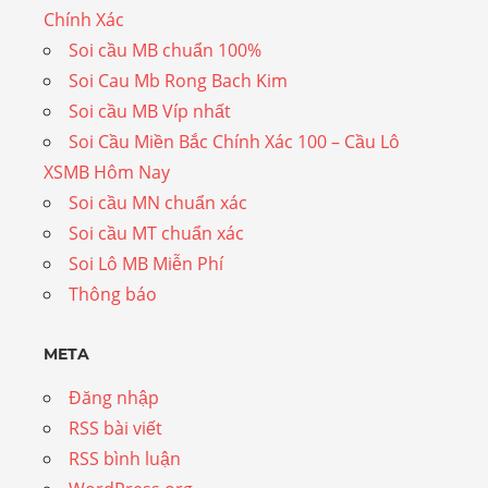
Chính Xác
Soi cầu MB chuẩn 100%
Soi Cau Mb Rong Bach Kim
Soi cầu MB Víp nhất
Soi Cầu Miền Bắc Chính Xác 100 – Cầu Lô
XSMB Hôm Nay
Soi cầu MN chuẩn xác
Soi cầu MT chuẩn xác
Soi Lô MB Miễn Phí
Thông báo
META
Đăng nhập
RSS bài viết
RSS bình luận