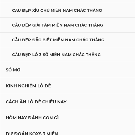
CẦU ĐẸP XÍU CHỦ MIỀN NAM CHẮC THẮNG
CẦU ĐẸP GIẢI TÁM MIỀN NAM CHẮC THẮNG
CẦU ĐẸP ĐẶC BIỆT MIỀN NAM CHẮC THẮNG
CẦU ĐẸP LÔ 3 SỐ MIỀN NAM CHẮC THẮNG
SỔ MƠ
KINH NGHIỆM LÔ ĐỀ
CÁCH ĂN LÔ ĐỀ CHIỀU NAY
HÔM NAY ĐÁNH CON GÌ
DỰ ĐOÁN KQXS 3 MIỀN