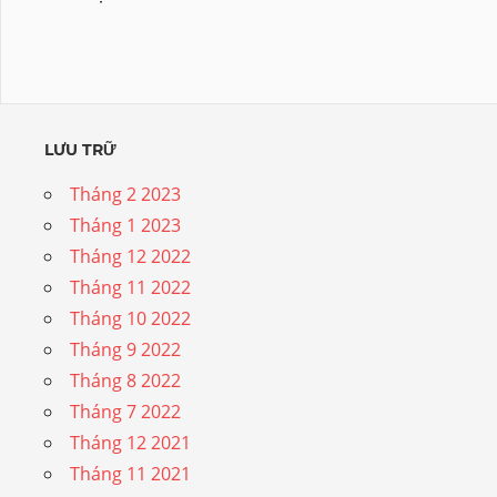
LƯU TRỮ
Tháng 2 2023
Tháng 1 2023
Tháng 12 2022
Tháng 11 2022
Tháng 10 2022
Tháng 9 2022
Tháng 8 2022
Tháng 7 2022
Tháng 12 2021
Tháng 11 2021