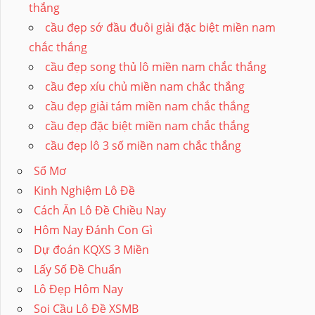
thắng
cầu đẹp sớ đầu đuôi giải đặc biệt miền nam
chắc thắng
cầu đẹp song thủ lô miền nam chắc thắng
cầu đẹp xíu chủ miền nam chắc thắng
cầu đẹp giải tám miền nam chắc thắng
cầu đẹp đặc biệt miền nam chắc thắng
cầu đẹp lô 3 số miền nam chắc thắng
Sổ Mơ
Kinh Nghiệm Lô Đề
Cách Ăn Lô Đề Chiều Nay
Hôm Nay Đánh Con Gì
Dự đoán KQXS 3 Miền
Lấy Số Đề Chuẩn
Lô Đẹp Hôm Nay
Soi Cầu Lô Đề XSMB