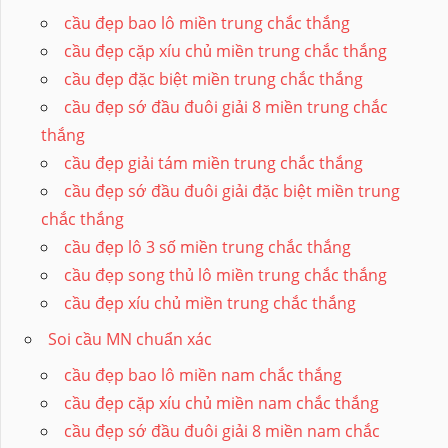
cầu đẹp bao lô miền trung chắc thắng
cầu đẹp cặp xíu chủ miền trung chắc thắng
cầu đẹp đặc biệt miền trung chắc thắng
cầu đẹp sớ đầu đuôi giải 8 miền trung chắc
thắng
cầu đẹp giải tám miền trung chắc thắng
cầu đẹp sớ đầu đuôi giải đặc biệt miền trung
chắc thắng
cầu đẹp lô 3 số miền trung chắc thắng
cầu đẹp song thủ lô miền trung chắc thắng
cầu đẹp xíu chủ miền trung chắc thắng
Soi cầu MN chuẩn xác
cầu đẹp bao lô miền nam chắc thắng
cầu đẹp cặp xíu chủ miền nam chắc thắng
cầu đẹp sớ đầu đuôi giải 8 miền nam chắc