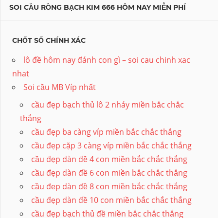
SOI CẦU RỒNG BẠCH KIM 666 HÔM NAY MIỄN PHÍ
CHỐT SỐ CHÍNH XÁC
lô đề hôm nay đánh con gì – soi cau chinh xac
nhat
Soi cầu MB Víp nhất
cầu đẹp bạch thủ lô 2 nháy miền bắc chắc
thắng
cầu đẹp ba càng víp miền bắc chắc thắng
cầu đẹp cặp 3 càng víp miền bắc chắc thắng
cầu đẹp dàn đề 4 con miền bắc chắc thắng
cầu đẹp dàn đề 6 con miền bắc chắc thắng
cầu đẹp dàn đề 8 con miền bắc chắc thắng
cầu đẹp dàn đề 10 con miền bắc chắc thắng
cầu đẹp bạch thủ đề miền bắc chắc thắng