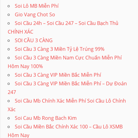
Soi Lô MB Miễn Phí
Gio Vang Chot So
Soi Cầu 24h – Soi Cầu 247 – Soi Cầu Bạch Thủ
CHÍNH XÁC
SOI CẦU 3 CÀNG
Soi Cầu 3 Càng 3 Miền Tỷ Lệ Trúng 99%
Soi Cầu 3 Càng Miền Nam Cực Chuẩn Miễn Phí
Hôm Nay 100%
Soi Cầu 3 Càng VIP Miền Bắc Miễn Phí
Soi Cầu 3 Càng VIP Miền Bắc Miễn Phí – Dự Đoán
247
Soi Cầu Mb Chính Xác Miễn Phí Soi Cầu Lô Chính
Xác
Soi Cau Mb Rong Bach Kim
Soi Cầu Miền Bắc Chính Xác 100 – Cầu Lô XSMB
Hôm Nay