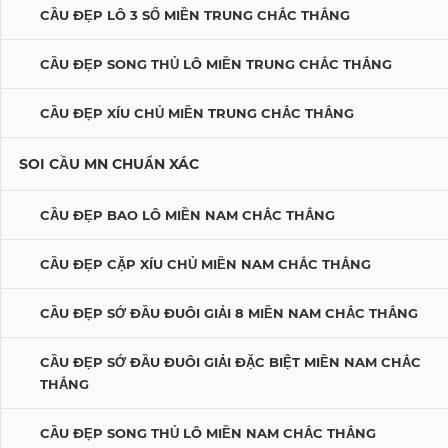
CẦU ĐẸP LÔ 3 SỐ MIỀN TRUNG CHẮC THẮNG
CẦU ĐẸP SONG THỦ LÔ MIỀN TRUNG CHẮC THẮNG
CẦU ĐẸP XÍU CHỦ MIỀN TRUNG CHẮC THẮNG
SOI CẦU MN CHUẨN XÁC
CẦU ĐẸP BAO LÔ MIỀN NAM CHẮC THẮNG
CẦU ĐẸP CẶP XÍU CHỦ MIỀN NAM CHẮC THẮNG
CẦU ĐẸP SỚ ĐẦU ĐUÔI GIẢI 8 MIỀN NAM CHẮC THẮNG
CẦU ĐẸP SỚ ĐẦU ĐUÔI GIẢI ĐẶC BIỆT MIỀN NAM CHẮC
THẮNG
CẦU ĐẸP SONG THỦ LÔ MIỀN NAM CHẮC THẮNG