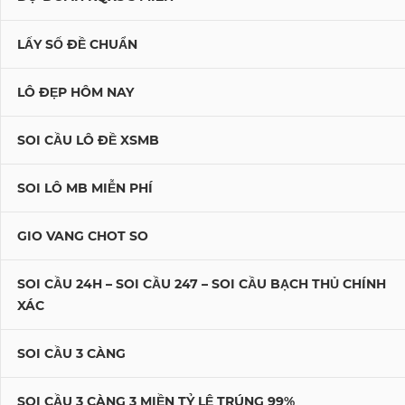
LẤY SỐ ĐỀ CHUẨN
LÔ ĐẸP HÔM NAY
SOI CẦU LÔ ĐỀ XSMB
SOI LÔ MB MIỄN PHÍ
GIO VANG CHOT SO
SOI CẦU 24H – SOI CẦU 247 – SOI CẦU BẠCH THỦ CHÍNH
XÁC
SOI CẦU 3 CÀNG
SOI CẦU 3 CÀNG 3 MIỀN TỶ LỆ TRÚNG 99%