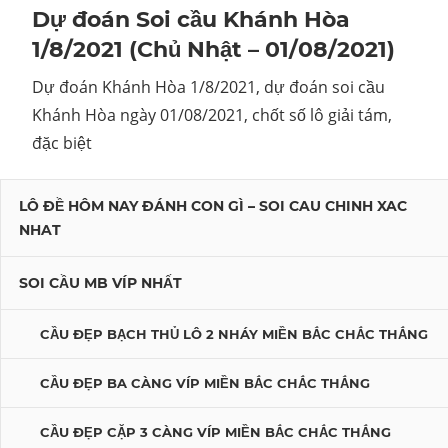
Dự đoán Soi cầu Khánh Hòa
1/8/2021 (Chủ Nhật – 01/08/2021)
Dự đoán Khánh Hòa 1/8/2021, dự đoán soi cầu
Khánh Hòa ngày 01/08/2021, chốt số lô giải tám,
đặc biệt
LÔ ĐỀ HÔM NAY ĐÁNH CON GÌ – SOI CAU CHINH XAC
NHAT
SOI CẦU MB VÍP NHẤT
CẦU ĐẸP BẠCH THỦ LÔ 2 NHÁY MIỀN BẮC CHẮC THẮNG
CẦU ĐẸP BA CÀNG VÍP MIỀN BẮC CHẮC THẮNG
CẦU ĐẸP CẶP 3 CÀNG VÍP MIỀN BẮC CHẮC THẮNG