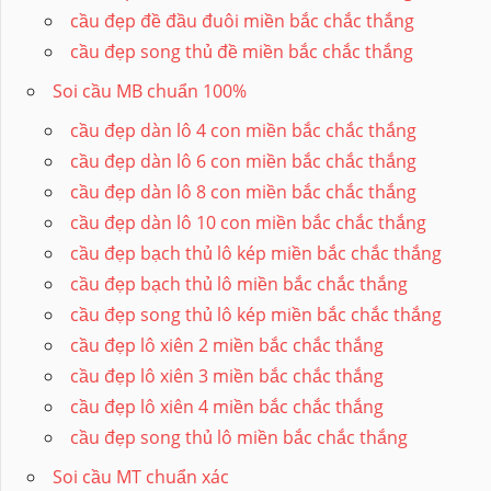
cầu đẹp đề đầu đuôi miền bắc chắc thắng
cầu đẹp song thủ đề miền bắc chắc thắng
Soi cầu MB chuẩn 100%
cầu đẹp dàn lô 4 con miền bắc chắc thắng
cầu đẹp dàn lô 6 con miền bắc chắc thắng
cầu đẹp dàn lô 8 con miền bắc chắc thắng
cầu đẹp dàn lô 10 con miền bắc chắc thắng
cầu đẹp bạch thủ lô kép miền bắc chắc thắng
cầu đẹp bạch thủ lô miền bắc chắc thắng
cầu đẹp song thủ lô kép miền bắc chắc thắng
cầu đẹp lô xiên 2 miền bắc chắc thắng
cầu đẹp lô xiên 3 miền bắc chắc thắng
cầu đẹp lô xiên 4 miền bắc chắc thắng
cầu đẹp song thủ lô miền bắc chắc thắng
Soi cầu MT chuẩn xác