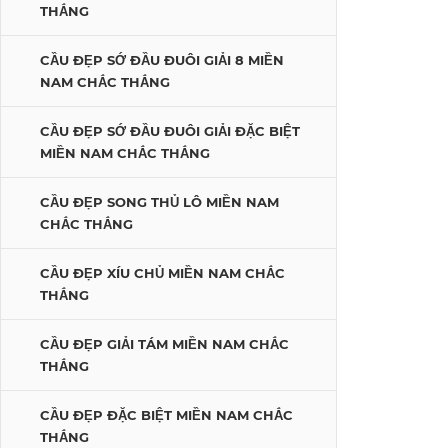
THẮNG
CẦU ĐẸP SỚ ĐẦU ĐUÔI GIẢI 8 MIỀN
NAM CHẮC THẮNG
CẦU ĐẸP SỚ ĐẦU ĐUÔI GIẢI ĐẶC BIỆT
MIỀN NAM CHẮC THẮNG
CẦU ĐẸP SONG THỦ LÔ MIỀN NAM
CHẮC THẮNG
CẦU ĐẸP XÍU CHỦ MIỀN NAM CHẮC
THẮNG
CẦU ĐẸP GIẢI TÁM MIỀN NAM CHẮC
THẮNG
CẦU ĐẸP ĐẶC BIỆT MIỀN NAM CHẮC
THẮNG