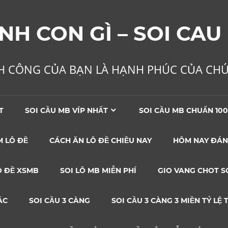
H CON GÌ – SOI CAU
 CÔNG CỦA BẠN LÀ HẠNH PHÚC CỦA CHÚNG
T
SOI CẦU MB VÍP NHẤT
SOI CẦU MB CHUẨN 10
M LÔ ĐỀ
CÁCH ĂN LÔ ĐỀ CHIỀU NAY
HÔM NAY ĐÁN
Ô ĐỀ XSMB
SOI LÔ MB MIỄN PHÍ
GIO VANG CHOT S
ÁC
SOI CẦU 3 CÀNG
SOI CẦU 3 CÀNG 3 MIỀN TỶ LỆ