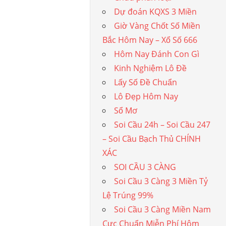
Dự đoán KQXS 3 Miền
Giờ Vàng Chốt Số Miền
Bắc Hôm Nay – Xổ Số 666
Hôm Nay Đánh Con Gì
Kinh Nghiệm Lô Đề
Lấy Số Đề Chuẩn
Lô Đẹp Hôm Nay
Sổ Mơ
Soi Cầu 24h – Soi Cầu 247
– Soi Cầu Bạch Thủ CHÍNH
XÁC
SOI CẦU 3 CÀNG
Soi Cầu 3 Càng 3 Miền Tỷ
Lệ Trúng 99%
Soi Cầu 3 Càng Miền Nam
Cực Chuẩn Miễn Phí Hôm