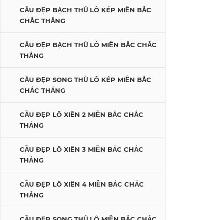
CẦU ĐẸP BẠCH THỦ LÔ KÉP MIỀN BẮC
CHẮC THẮNG
CẦU ĐẸP BẠCH THỦ LÔ MIỀN BẮC CHẮC
THẮNG
CẦU ĐẸP SONG THỦ LÔ KÉP MIỀN BẮC
CHẮC THẮNG
CẦU ĐẸP LÔ XIÊN 2 MIỀN BẮC CHẮC
THẮNG
CẦU ĐẸP LÔ XIÊN 3 MIỀN BẮC CHẮC
THẮNG
CẦU ĐẸP LÔ XIÊN 4 MIỀN BẮC CHẮC
THẮNG
CẦU ĐẸP SONG THỦ LÔ MIỀN BẮC CHẮC