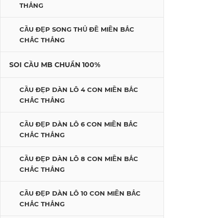
THẮNG
CẦU ĐẸP SONG THỦ ĐỀ MIỀN BẮC
CHẮC THẮNG
SOI CẦU MB CHUẨN 100%
CẦU ĐẸP DÀN LÔ 4 CON MIỀN BẮC
CHẮC THẮNG
CẦU ĐẸP DÀN LÔ 6 CON MIỀN BẮC
CHẮC THẮNG
CẦU ĐẸP DÀN LÔ 8 CON MIỀN BẮC
CHẮC THẮNG
CẦU ĐẸP DÀN LÔ 10 CON MIỀN BẮC
CHẮC THẮNG