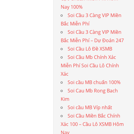
Nay 100%
Soi Cầu 3 Càng VIP Miền
Bắc Miễn Phí
Soi Cầu 3 Càng VIP Miền
Bắc Miễn Phí – Dự Đoán 247
Soi Cầu Lô Đề XSMB
Soi Cầu Mb Chính Xác
Miễn Phí Soi Cầu Lô Chính
Xác
Soi cầu MB chuẩn 100%
Soi Cau Mb Rong Bach
Kim
Soi cầu MB Víp nhất
Soi Cầu Miền Bắc Chính
Xác 100 – Cầu Lô XSMB Hôm
Nay