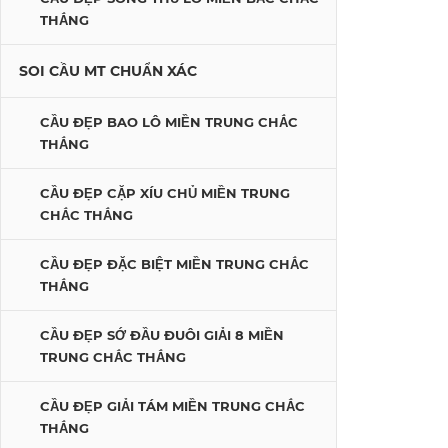
THẮNG
SOI CẦU MT CHUẨN XÁC
CẦU ĐẸP BAO LÔ MIỀN TRUNG CHẮC
THẮNG
CẦU ĐẸP CẶP XÍU CHỦ MIỀN TRUNG
CHẮC THẮNG
CẦU ĐẸP ĐẶC BIỆT MIỀN TRUNG CHẮC
THẮNG
CẦU ĐẸP SỚ ĐẦU ĐUÔI GIẢI 8 MIỀN
TRUNG CHẮC THẮNG
CẦU ĐẸP GIẢI TÁM MIỀN TRUNG CHẮC
THẮNG