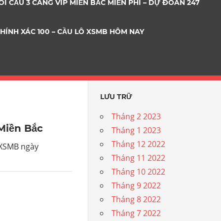
OI CẦU 3 CÀNG VIP MIỀN BẮC MIỄN PHÍ – DỰ ĐOÁN 247
CHÍNH XÁC 100 – CẦU LÔ XSMB HÔM NAY
LƯU TRỮ
Tháng 2 2023
Miền Bắc
Tháng 1 2023
Tháng 12 2022
 XSMB ngày
Tháng 11 2022
Tháng 10 2022
Tháng 9 2022
Tháng 8 2022
Tháng 7 2022