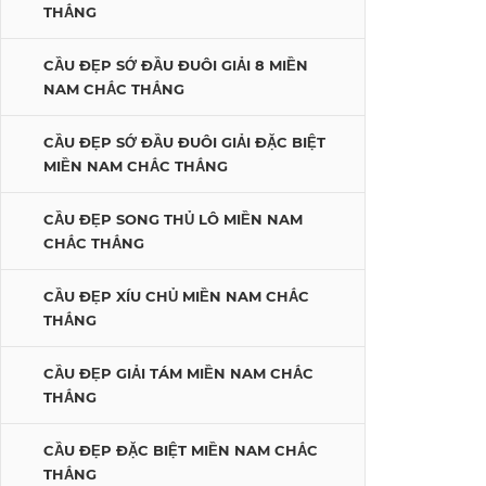
THẮNG
CẦU ĐẸP SỚ ĐẦU ĐUÔI GIẢI 8 MIỀN
NAM CHẮC THẮNG
CẦU ĐẸP SỚ ĐẦU ĐUÔI GIẢI ĐẶC BIỆT
MIỀN NAM CHẮC THẮNG
CẦU ĐẸP SONG THỦ LÔ MIỀN NAM
CHẮC THẮNG
CẦU ĐẸP XÍU CHỦ MIỀN NAM CHẮC
THẮNG
CẦU ĐẸP GIẢI TÁM MIỀN NAM CHẮC
THẮNG
CẦU ĐẸP ĐẶC BIỆT MIỀN NAM CHẮC
THẮNG