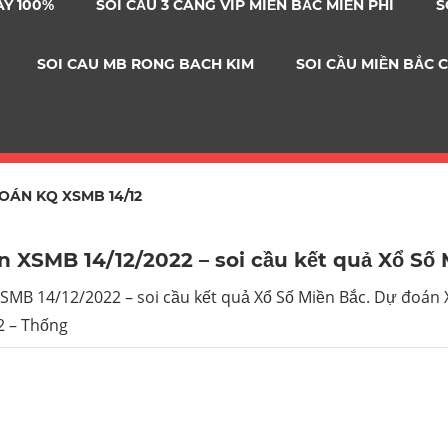
AY 100%
SOI CẦU 3 CÀNG VIP MIỀN BẮC MIỄN PHÍ
S
SOI CAU MB RONG BACH KIM
SOI CẦU MIỀN BẮC 
OÁN KQ XSMB 14/12
 XSMB 14/12/2022 – soi cầu kết quả Xổ Số 
SMB 14/12/2022 – soi cầu kết quả Xổ Số Miền Bắc. Dự đoán
2 – Thống