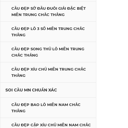
CẦU ĐẸP SỚ ĐẦU ĐUÔI GIẢI ĐẶC BIỆT
MIỀN TRUNG CHẮC THẮNG
CẦU ĐẸP LÔ 3 SỐ MIỀN TRUNG CHẮC
THẮNG
CẦU ĐẸP SONG THỦ LÔ MIỀN TRUNG
CHẮC THẮNG
CẦU ĐẸP XÍU CHỦ MIỀN TRUNG CHẮC
THẮNG
SOI CẦU MN CHUẨN XÁC
CẦU ĐẸP BAO LÔ MIỀN NAM CHẮC
THẮNG
CẦU ĐẸP CẶP XÍU CHỦ MIỀN NAM CHẮC