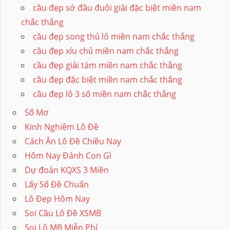
cầu đẹp sớ đầu đuôi giải đặc biệt miền nam
chắc thắng
cầu đẹp song thủ lô miền nam chắc thắng
cầu đẹp xíu chủ miền nam chắc thắng
cầu đẹp giải tám miền nam chắc thắng
cầu đẹp đặc biệt miền nam chắc thắng
cầu đẹp lô 3 số miền nam chắc thắng
Sổ Mơ
Kinh Nghiệm Lô Đề
Cách Ăn Lô Đề Chiều Nay
Hôm Nay Đánh Con Gì
Dự đoán KQXS 3 Miền
Lấy Số Đề Chuẩn
Lô Đẹp Hôm Nay
Soi Cầu Lô Đề XSMB
Soi Lô MB Miễn Phí