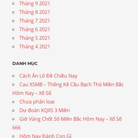
Tháng 9 2021
Tháng 8 2021
Tháng 7 2021
Tháng 6 2021
Tháng 5 2021
Tháng 4 2021
DANH MỤC
Cách Ăn Lô Đề Chiều Nay
Cau XSMB – Thống Kê Cầu Bạch Thủ Miền Bắc
Hôm Nay – Xổ Số
Chưa phân loại
Dự đoán KQXS 3 Miền
Giờ Vàng Chốt Số Miền Bắc Hôm Nay – Xổ Số
666
Hôm Nay Đánh Con Gì