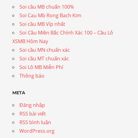
Soi cầu MB chuẩn 100%
Soi Cau Mb Rong Bach Kim
Soi cầu MB Víp nhất
Soi Cầu Miền Bắc Chính Xác 100 – Cầu Lô
XSMB Hôm Nay
Soi cầu MN chuẩn xác
Soi cầu MT chuẩn xác
Soi Lô MB Miễn Phí
Thông báo
META
Đăng nhập
RSS bài viết
RSS bình luận
WordPress.org