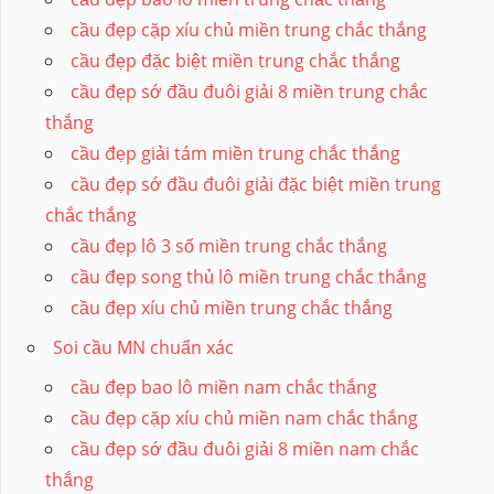
cầu đẹp cặp xíu chủ miền trung chắc thắng
cầu đẹp đặc biệt miền trung chắc thắng
cầu đẹp sớ đầu đuôi giải 8 miền trung chắc
thắng
cầu đẹp giải tám miền trung chắc thắng
cầu đẹp sớ đầu đuôi giải đặc biệt miền trung
chắc thắng
cầu đẹp lô 3 số miền trung chắc thắng
cầu đẹp song thủ lô miền trung chắc thắng
cầu đẹp xíu chủ miền trung chắc thắng
Soi cầu MN chuẩn xác
cầu đẹp bao lô miền nam chắc thắng
cầu đẹp cặp xíu chủ miền nam chắc thắng
cầu đẹp sớ đầu đuôi giải 8 miền nam chắc
thắng