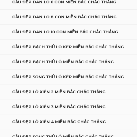
CẦU ĐẸP DÀN LÔ 6 CON MIỀN BẮC CHẮC THẮNG
CẦU ĐẸP DÀN LÔ 8 CON MIỀN BẮC CHẮC THẮNG
CẦU ĐẸP DÀN LÔ 10 CON MIỀN BẮC CHẮC THẮNG
CẦU ĐẸP BẠCH THỦ LÔ KÉP MIỀN BẮC CHẮC THẮNG
CẦU ĐẸP BẠCH THỦ LÔ MIỀN BẮC CHẮC THẮNG
CẦU ĐẸP SONG THỦ LÔ KÉP MIỀN BẮC CHẮC THẮNG
CẦU ĐẸP LÔ XIÊN 2 MIỀN BẮC CHẮC THẮNG
CẦU ĐẸP LÔ XIÊN 3 MIỀN BẮC CHẮC THẮNG
CẦU ĐẸP LÔ XIÊN 4 MIỀN BẮC CHẮC THẮNG
CẦU ĐẸP SONG THỦ LÔ MIỀN BẮC CHẮC THẮNG