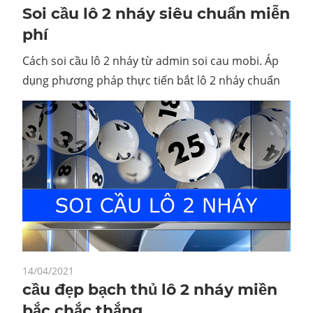
Soi cầu lô 2 nháy siêu chuẩn miễn
phí
Cách soi cầu lô 2 nháy từ admin soi cau mobi. Áp
dụng phương pháp thực tiến bắt lô 2 nháy chuẩn
14/04/2021
cầu đẹp bạch thủ lô 2 nháy miền
bắc chắc thắng