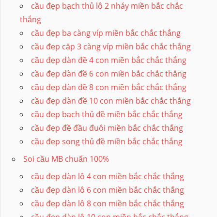
cầu đẹp bạch thủ lô 2 nháy miền bắc chắc
thắng
cầu đẹp ba càng víp miền bắc chắc thắng
cầu đẹp cặp 3 càng víp miền bắc chắc thắng
cầu đẹp dàn đề 4 con miền bắc chắc thắng
cầu đẹp dàn đề 6 con miền bắc chắc thắng
cầu đẹp dàn đề 8 con miền bắc chắc thắng
cầu đẹp dàn đề 10 con miền bắc chắc thắng
cầu đẹp bạch thủ đề miền bắc chắc thắng
cầu đẹp đề đầu đuôi miền bắc chắc thắng
cầu đẹp song thủ đề miền bắc chắc thắng
Soi cầu MB chuẩn 100%
cầu đẹp dàn lô 4 con miền bắc chắc thắng
cầu đẹp dàn lô 6 con miền bắc chắc thắng
cầu đẹp dàn lô 8 con miền bắc chắc thắng