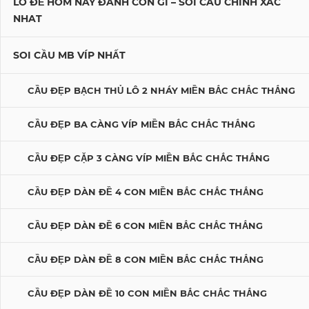
LÔ ĐỀ HÔM NAY ĐÁNH CON GÌ – SOI CAU CHINH XAC
NHAT
SOI CẦU MB VÍP NHẤT
CẦU ĐẸP BẠCH THỦ LÔ 2 NHÁY MIỀN BẮC CHẮC THẮNG
CẦU ĐẸP BA CÀNG VÍP MIỀN BẮC CHẮC THẮNG
CẦU ĐẸP CẶP 3 CÀNG VÍP MIỀN BẮC CHẮC THẮNG
CẦU ĐẸP DÀN ĐỀ 4 CON MIỀN BẮC CHẮC THẮNG
CẦU ĐẸP DÀN ĐỀ 6 CON MIỀN BẮC CHẮC THẮNG
CẦU ĐẸP DÀN ĐỀ 8 CON MIỀN BẮC CHẮC THẮNG
CẦU ĐẸP DÀN ĐỀ 10 CON MIỀN BẮC CHẮC THẮNG