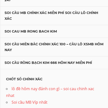
247
SOI CẦU MB CHÍNH XÁC MIỄN PHÍ SOI CẦU LÔ CHÍNH
XÁC
SOI CAU MB RONG BACH KIM
SOI CẦU MIỀN BẮC CHÍNH XÁC 100 – CẦU LÔ XSMB HÔM
NAY
SOI CẦU RỒNG BẠCH KIM 666 HÔM NAY MIỄN PHÍ
CHỐT SỐ CHÍNH XÁC
lô đề hôm nay đánh con gì – soi cau chinh xac
nhat
Soi cầu MB Víp nhất