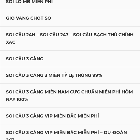
SOI LÔ MB MIỄN PHÍ
GIO VANG CHOT SO
SOI CẦU 24H – SOI CẦU 247 – SOI CẦU BẠCH THỦ CHÍNH
XÁC
SOI CẦU 3 CÀNG
SOI CẦU 3 CÀNG 3 MIỀN TỶ LỆ TRÚNG 99%
SOI CẦU 3 CÀNG MIỀN NAM CỰC CHUẨN MIỄN PHÍ HÔM
NAY 100%
SOI CẦU 3 CÀNG VIP MIỀN BẮC MIỄN PHÍ
SOI CẦU 3 CÀNG VIP MIỀN BẮC MIỄN PHÍ – DỰ ĐOÁN