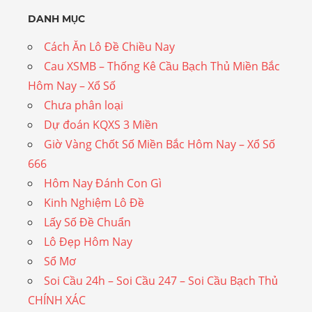
DANH MỤC
Cách Ăn Lô Đề Chiều Nay
Cau XSMB – Thống Kê Cầu Bạch Thủ Miền Bắc
Hôm Nay – Xổ Số
Chưa phân loại
Dự đoán KQXS 3 Miền
Giờ Vàng Chốt Số Miền Bắc Hôm Nay – Xổ Số
666
Hôm Nay Đánh Con Gì
Kinh Nghiệm Lô Đề
Lấy Số Đề Chuẩn
Lô Đẹp Hôm Nay
Sổ Mơ
Soi Cầu 24h – Soi Cầu 247 – Soi Cầu Bạch Thủ
CHÍNH XÁC