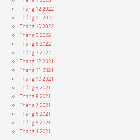
Tháng 1 2023
Tháng 12 2022
Tháng 11 2022
Tháng 10 2022
Tháng 9 2022
Tháng 8 2022
Tháng 7 2022
Tháng 12 2021
Tháng 11 2021
Tháng 10 2021
Tháng 9 2021
Tháng 8 2021
Tháng 7 2021
Tháng 6 2021
Tháng 5 2021
Tháng 4 2021