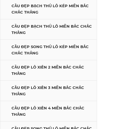
CẦU ĐẸP BẠCH THỦ LÔ KÉP MIỀN BẮC
CHẮC THẮNG
CẦU ĐẸP BẠCH THỦ LÔ MIỀN BẮC CHẮC
THẮNG
CẦU ĐẸP SONG THỦ LÔ KÉP MIỀN BẮC
CHẮC THẮNG
CẦU ĐẸP LÔ XIÊN 2 MIỀN BẮC CHẮC
THẮNG
CẦU ĐẸP LÔ XIÊN 3 MIỀN BẮC CHẮC
THẮNG
CẦU ĐẸP LÔ XIÊN 4 MIỀN BẮC CHẮC
THẮNG
CẦU ĐẸP SONG THỦ LÔ MIỀN BẮC CHẮC