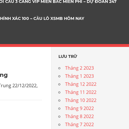
OI CẦU 3 CÀNG VIP MIỀN BẮC MIỄN PHÍ – DỰ ĐOÁN 247
CHÍNH XÁC 100 – CẦU LÔ XSMB HÔM NAY
LƯU TRỮ
Tháng 2 2023
ung
Tháng 1 2023
Tháng 12 2022
Trung 22/12/2022,
Tháng 11 2022
Tháng 10 2022
Tháng 9 2022
Tháng 8 2022
Tháng 7 2022