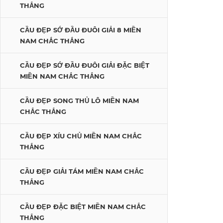
THẮNG
CẦU ĐẸP SỚ ĐẦU ĐUÔI GIẢI 8 MIỀN
NAM CHẮC THẮNG
CẦU ĐẸP SỚ ĐẦU ĐUÔI GIẢI ĐẶC BIỆT
MIỀN NAM CHẮC THẮNG
CẦU ĐẸP SONG THỦ LÔ MIỀN NAM
CHẮC THẮNG
CẦU ĐẸP XÍU CHỦ MIỀN NAM CHẮC
THẮNG
CẦU ĐẸP GIẢI TÁM MIỀN NAM CHẮC
THẮNG
CẦU ĐẸP ĐẶC BIỆT MIỀN NAM CHẮC
THẮNG