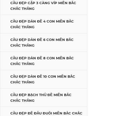
CẦU ĐẸP CẶP 3 CÀNG VÍP MIỀN BẮC
CHẮC THẮNG
CẦU ĐẸP DÀN ĐỀ 4 CON MIỀN BẮC
CHẮC THẮNG
CẦU ĐẸP DÀN ĐỀ 6 CON MIỀN BẮC
CHẮC THẮNG
CẦU ĐẸP DÀN ĐỀ 8 CON MIỀN BẮC
CHẮC THẮNG
CẦU ĐẸP DÀN ĐỀ 10 CON MIỀN BẮC
CHẮC THẮNG
CẦU ĐẸP BẠCH THỦ ĐỀ MIỀN BẮC
CHẮC THẮNG
CẦU ĐẸP ĐỀ ĐẦU ĐUÔI MIỀN BẮC CHẮC