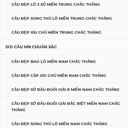
CẦU ĐẸP LÔ 3 SỐ MIỀN TRUNG CHẮC THẮNG
CẦU ĐẸP SONG THỦ LÔ MIỀN TRUNG CHẮC THẮNG
CẦU ĐẸP XÍU CHỦ MIỀN TRUNG CHẮC THẮNG
SOI CẦU MN CHUẨN XÁC
CẦU ĐẸP BAO LÔ MIỀN NAM CHẮC THẮNG
CẦU ĐẸP CẶP XÍU CHỦ MIỀN NAM CHẮC THẮNG
CẦU ĐẸP SỚ ĐẦU ĐUÔI GIẢI 8 MIỀN NAM CHẮC THẮNG
CẦU ĐẸP SỚ ĐẦU ĐUÔI GIẢI ĐẶC BIỆT MIỀN NAM CHẮC
THẮNG
CẦU ĐẸP SONG THỦ LÔ MIỀN NAM CHẮC THẮNG