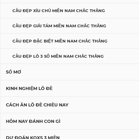
CẦU ĐẸP XÍU CHỦ MIỀN NAM CHẮC THẮNG
CẦU ĐẸP GIẢI TÁM MIỀN NAM CHẮC THẮNG
CẦU ĐẸP ĐẶC BIỆT MIỀN NAM CHẮC THẮNG
CẦU ĐẸP LÔ 3 SỐ MIỀN NAM CHẮC THẮNG
SỔ MƠ
KINH NGHIỆM LÔ ĐỀ
CÁCH ĂN LÔ ĐỀ CHIỀU NAY
HÔM NAY ĐÁNH CON GÌ
DỰ ĐOÁN KQXS 3 MIỀN