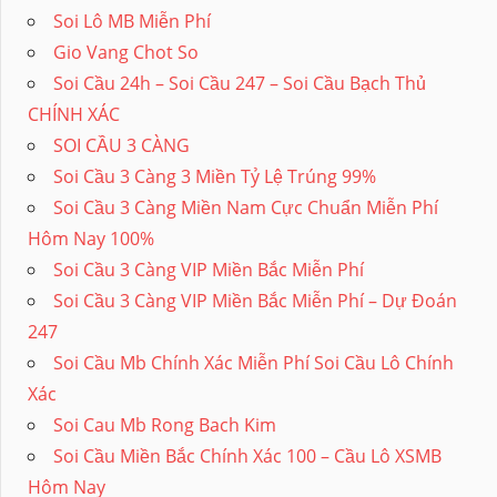
Soi Lô MB Miễn Phí
Gio Vang Chot So
Soi Cầu 24h – Soi Cầu 247 – Soi Cầu Bạch Thủ
CHÍNH XÁC
SOI CẦU 3 CÀNG
Soi Cầu 3 Càng 3 Miền Tỷ Lệ Trúng 99%
Soi Cầu 3 Càng Miền Nam Cực Chuẩn Miễn Phí
Hôm Nay 100%
Soi Cầu 3 Càng VIP Miền Bắc Miễn Phí
Soi Cầu 3 Càng VIP Miền Bắc Miễn Phí – Dự Đoán
247
Soi Cầu Mb Chính Xác Miễn Phí Soi Cầu Lô Chính
Xác
Soi Cau Mb Rong Bach Kim
Soi Cầu Miền Bắc Chính Xác 100 – Cầu Lô XSMB
Hôm Nay