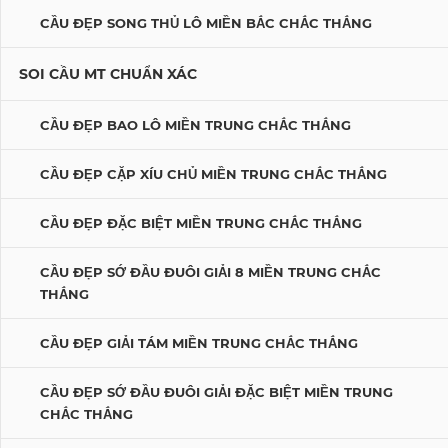
CẦU ĐẸP SONG THỦ LÔ MIỀN BẮC CHẮC THẮNG
SOI CẦU MT CHUẨN XÁC
CẦU ĐẸP BAO LÔ MIỀN TRUNG CHẮC THẮNG
CẦU ĐẸP CẶP XÍU CHỦ MIỀN TRUNG CHẮC THẮNG
CẦU ĐẸP ĐẶC BIỆT MIỀN TRUNG CHẮC THẮNG
CẦU ĐẸP SỚ ĐẦU ĐUÔI GIẢI 8 MIỀN TRUNG CHẮC
THẮNG
CẦU ĐẸP GIẢI TÁM MIỀN TRUNG CHẮC THẮNG
CẦU ĐẸP SỚ ĐẦU ĐUÔI GIẢI ĐẶC BIỆT MIỀN TRUNG
CHẮC THẮNG