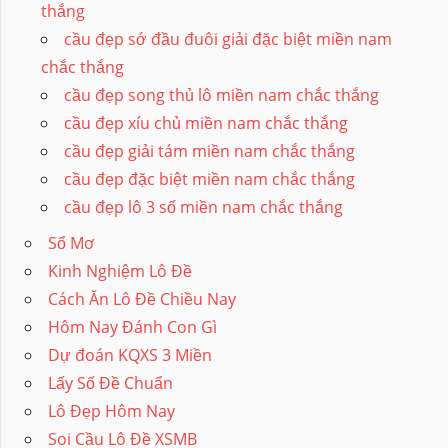
thắng
cầu đẹp sớ đầu đuôi giải đặc biệt miền nam
chắc thắng
cầu đẹp song thủ lô miền nam chắc thắng
cầu đẹp xíu chủ miền nam chắc thắng
cầu đẹp giải tám miền nam chắc thắng
cầu đẹp đặc biệt miền nam chắc thắng
cầu đẹp lô 3 số miền nam chắc thắng
Sổ Mơ
Kinh Nghiệm Lô Đề
Cách Ăn Lô Đề Chiều Nay
Hôm Nay Đánh Con Gì
Dự đoán KQXS 3 Miền
Lấy Số Đề Chuẩn
Lô Đẹp Hôm Nay
Soi Cầu Lô Đề XSMB