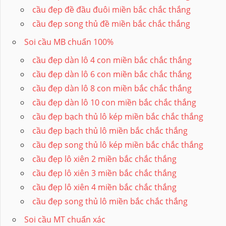
cầu đẹp đề đầu đuôi miền bắc chắc thắng
cầu đẹp song thủ đề miền bắc chắc thắng
Soi cầu MB chuẩn 100%
cầu đẹp dàn lô 4 con miền bắc chắc thắng
cầu đẹp dàn lô 6 con miền bắc chắc thắng
cầu đẹp dàn lô 8 con miền bắc chắc thắng
cầu đẹp dàn lô 10 con miền bắc chắc thắng
cầu đẹp bạch thủ lô kép miền bắc chắc thắng
cầu đẹp bạch thủ lô miền bắc chắc thắng
cầu đẹp song thủ lô kép miền bắc chắc thắng
cầu đẹp lô xiên 2 miền bắc chắc thắng
cầu đẹp lô xiên 3 miền bắc chắc thắng
cầu đẹp lô xiên 4 miền bắc chắc thắng
cầu đẹp song thủ lô miền bắc chắc thắng
Soi cầu MT chuẩn xác