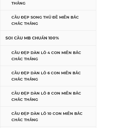
THẮNG
CẦU ĐẸP SONG THỦ ĐỀ MIỀN BẮC
CHẮC THẮNG
SOI CẦU MB CHUẨN 100%
CẦU ĐẸP DÀN LÔ 4 CON MIỀN BẮC
CHẮC THẮNG
CẦU ĐẸP DÀN LÔ 6 CON MIỀN BẮC
CHẮC THẮNG
CẦU ĐẸP DÀN LÔ 8 CON MIỀN BẮC
CHẮC THẮNG
CẦU ĐẸP DÀN LÔ 10 CON MIỀN BẮC
CHẮC THẮNG