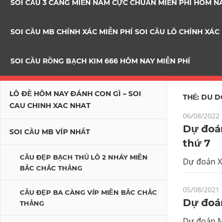
SOI CẦU 3 CÀNG MIỀN NAM CỰC CHUẨN MIỄN PHÍ HÔM N
SOI CẦU MB CHÍNH XÁC MIỄN PHÍ SOI CẦU LÔ CHÍNH XÁC
SOI CẦU RỒNG BẠCH KIM 666 HÔM NAY MIỄN PHÍ
LÔ ĐỀ HÔM NAY ĐÁNH CON GÌ – SOI
THẺ:
DU D
CAU CHINH XAC NHAT
06/08/2022
Dự đoá
SOI CẦU MB VÍP NHẤT
thứ 7
CẦU ĐẸP BẠCH THỦ LÔ 2 NHÁY MIỀN
Dự đoán XS
BẮC CHẮC THẮNG
05/08/2021
CẦU ĐẸP BA CÀNG VÍP MIỀN BẮC CHẮC
Dự đoán
THẮNG
Dự đoán M