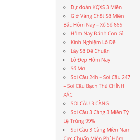
Dự đoán KQXS 3 Miền
Giờ Vàng Chốt Số Miền
Bắc Hôm Nay – Xổ Số 666
Hôm Nay Đánh Con Gì
Kinh Nghiệm Lô Đề
Lấy Số Đề Chuẩn
Lô Đẹp Hôm Nay
Sổ Mơ
Soi Cầu 24h – Soi Cầu 247
– Soi Cầu Bạch Thủ CHÍNH
XÁC
SOI CẦU 3 CÀNG
Soi Cầu 3 Càng 3 Miền Tỷ
Lệ Trúng 99%
Soi Cầu 3 Càng Miền Nam
Cực Chuẩn Miễn Phí Hôm