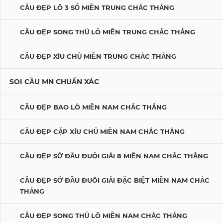
CẦU ĐẸP LÔ 3 SỐ MIỀN TRUNG CHẮC THẮNG
CẦU ĐẸP SONG THỦ LÔ MIỀN TRUNG CHẮC THẮNG
CẦU ĐẸP XÍU CHỦ MIỀN TRUNG CHẮC THẮNG
SOI CẦU MN CHUẨN XÁC
CẦU ĐẸP BAO LÔ MIỀN NAM CHẮC THẮNG
CẦU ĐẸP CẶP XÍU CHỦ MIỀN NAM CHẮC THẮNG
CẦU ĐẸP SỚ ĐẦU ĐUÔI GIẢI 8 MIỀN NAM CHẮC THẮNG
CẦU ĐẸP SỚ ĐẦU ĐUÔI GIẢI ĐẶC BIỆT MIỀN NAM CHẮC
THẮNG
CẦU ĐẸP SONG THỦ LÔ MIỀN NAM CHẮC THẮNG