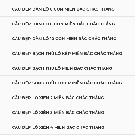
CẦU ĐẸP DÀN LÔ 6 CON MIỀN BẮC CHẮC THẮNG
CẦU ĐẸP DÀN LÔ 8 CON MIỀN BẮC CHẮC THẮNG
CẦU ĐẸP DÀN LÔ 10 CON MIỀN BẮC CHẮC THẮNG
CẦU ĐẸP BẠCH THỦ LÔ KÉP MIỀN BẮC CHẮC THẮNG
CẦU ĐẸP BẠCH THỦ LÔ MIỀN BẮC CHẮC THẮNG
CẦU ĐẸP SONG THỦ LÔ KÉP MIỀN BẮC CHẮC THẮNG
CẦU ĐẸP LÔ XIÊN 2 MIỀN BẮC CHẮC THẮNG
CẦU ĐẸP LÔ XIÊN 3 MIỀN BẮC CHẮC THẮNG
CẦU ĐẸP LÔ XIÊN 4 MIỀN BẮC CHẮC THẮNG