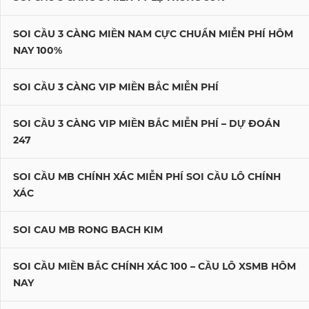
SOI CẦU 3 CÀNG MIỀN NAM CỰC CHUẨN MIỄN PHÍ HÔM
NAY 100%
SOI CẦU 3 CÀNG VIP MIỀN BẮC MIỄN PHÍ
SOI CẦU 3 CÀNG VIP MIỀN BẮC MIỄN PHÍ – DỰ ĐOÁN
247
SOI CẦU MB CHÍNH XÁC MIỄN PHÍ SOI CẦU LÔ CHÍNH
XÁC
SOI CAU MB RONG BACH KIM
SOI CẦU MIỀN BẮC CHÍNH XÁC 100 – CẦU LÔ XSMB HÔM
NAY