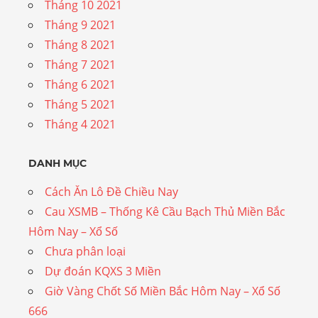
Tháng 10 2021
Tháng 9 2021
Tháng 8 2021
Tháng 7 2021
Tháng 6 2021
Tháng 5 2021
Tháng 4 2021
DANH MỤC
Cách Ăn Lô Đề Chiều Nay
Cau XSMB – Thống Kê Cầu Bạch Thủ Miền Bắc
Hôm Nay – Xổ Số
Chưa phân loại
Dự đoán KQXS 3 Miền
Giờ Vàng Chốt Số Miền Bắc Hôm Nay – Xổ Số
666