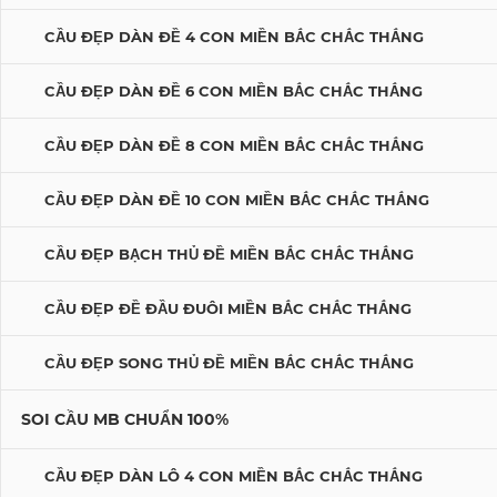
CẦU ĐẸP DÀN ĐỀ 4 CON MIỀN BẮC CHẮC THẮNG
CẦU ĐẸP DÀN ĐỀ 6 CON MIỀN BẮC CHẮC THẮNG
CẦU ĐẸP DÀN ĐỀ 8 CON MIỀN BẮC CHẮC THẮNG
CẦU ĐẸP DÀN ĐỀ 10 CON MIỀN BẮC CHẮC THẮNG
CẦU ĐẸP BẠCH THỦ ĐỀ MIỀN BẮC CHẮC THẮNG
CẦU ĐẸP ĐỀ ĐẦU ĐUÔI MIỀN BẮC CHẮC THẮNG
CẦU ĐẸP SONG THỦ ĐỀ MIỀN BẮC CHẮC THẮNG
SOI CẦU MB CHUẨN 100%
CẦU ĐẸP DÀN LÔ 4 CON MIỀN BẮC CHẮC THẮNG