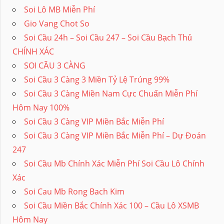
Soi Lô MB Miễn Phí
Gio Vang Chot So
Soi Cầu 24h – Soi Cầu 247 – Soi Cầu Bạch Thủ
CHÍNH XÁC
SOI CẦU 3 CÀNG
Soi Cầu 3 Càng 3 Miền Tỷ Lệ Trúng 99%
Soi Cầu 3 Càng Miền Nam Cực Chuẩn Miễn Phí
Hôm Nay 100%
Soi Cầu 3 Càng VIP Miền Bắc Miễn Phí
Soi Cầu 3 Càng VIP Miền Bắc Miễn Phí – Dự Đoán
247
Soi Cầu Mb Chính Xác Miễn Phí Soi Cầu Lô Chính
Xác
Soi Cau Mb Rong Bach Kim
Soi Cầu Miền Bắc Chính Xác 100 – Cầu Lô XSMB
Hôm Nay