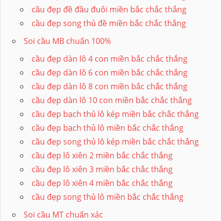
cầu đẹp đề đầu đuôi miền bắc chắc thắng
cầu đẹp song thủ đề miền bắc chắc thắng
Soi cầu MB chuẩn 100%
cầu đẹp dàn lô 4 con miền bắc chắc thắng
cầu đẹp dàn lô 6 con miền bắc chắc thắng
cầu đẹp dàn lô 8 con miền bắc chắc thắng
cầu đẹp dàn lô 10 con miền bắc chắc thắng
cầu đẹp bạch thủ lô kép miền bắc chắc thắng
cầu đẹp bạch thủ lô miền bắc chắc thắng
cầu đẹp song thủ lô kép miền bắc chắc thắng
cầu đẹp lô xiên 2 miền bắc chắc thắng
cầu đẹp lô xiên 3 miền bắc chắc thắng
cầu đẹp lô xiên 4 miền bắc chắc thắng
cầu đẹp song thủ lô miền bắc chắc thắng
Soi cầu MT chuẩn xác