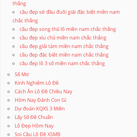
thắng
cầu đẹp sớ đầu đuôi giải đặc biệt miền nam
chắc thắng
cầu đẹp song thủ lô miền nam chắc thắng
cầu đẹp xíu chủ miền nam chắc thắng
cầu đẹp giải tám miền nam chắc thắng
cầu đẹp đặc biệt miền nam chắc thắng
cầu đẹp lô 3 số miền nam chắc thắng
Sổ Mơ
Kinh Nghiệm Lô Đề
Cách Ăn Lô Đề Chiều Nay
Hôm Nay Đánh Con Gì
Dự đoán KQXS 3 Miền
Lấy Số Đề Chuẩn
Lô Đẹp Hôm Nay
Soi Cầu Lô Đề XSMB