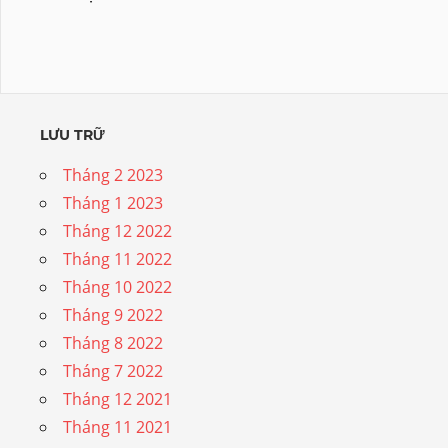
LƯU TRỮ
Tháng 2 2023
Tháng 1 2023
Tháng 12 2022
Tháng 11 2022
Tháng 10 2022
Tháng 9 2022
Tháng 8 2022
Tháng 7 2022
Tháng 12 2021
Tháng 11 2021