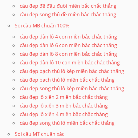
cầu đẹp đề đầu đuôi miền bắc chắc thắng
cầu đẹp song thủ đề miền bắc chắc thắng
Soi cầu MB chuẩn 100%
cầu đẹp dàn lô 4 con miền bắc chắc thắng
cầu đẹp dàn lô 6 con miền bắc chắc thắng
cầu đẹp dàn lô 8 con miền bắc chắc thắng
cầu đẹp dàn lô 10 con miền bắc chắc thắng
cầu đẹp bạch thủ lô kép miền bắc chắc thắng
cầu đẹp bạch thủ lô miền bắc chắc thắng
cầu đẹp song thủ lô kép miền bắc chắc thắng
cầu đẹp lô xiên 2 miền bắc chắc thắng
cầu đẹp lô xiên 3 miền bắc chắc thắng
cầu đẹp lô xiên 4 miền bắc chắc thắng
cầu đẹp song thủ lô miền bắc chắc thắng
Soi cầu MT chuẩn xác