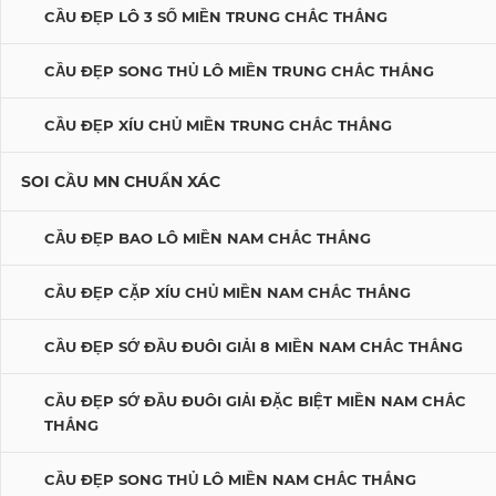
CẦU ĐẸP LÔ 3 SỐ MIỀN TRUNG CHẮC THẮNG
CẦU ĐẸP SONG THỦ LÔ MIỀN TRUNG CHẮC THẮNG
CẦU ĐẸP XÍU CHỦ MIỀN TRUNG CHẮC THẮNG
SOI CẦU MN CHUẨN XÁC
CẦU ĐẸP BAO LÔ MIỀN NAM CHẮC THẮNG
CẦU ĐẸP CẶP XÍU CHỦ MIỀN NAM CHẮC THẮNG
CẦU ĐẸP SỚ ĐẦU ĐUÔI GIẢI 8 MIỀN NAM CHẮC THẮNG
CẦU ĐẸP SỚ ĐẦU ĐUÔI GIẢI ĐẶC BIỆT MIỀN NAM CHẮC
THẮNG
CẦU ĐẸP SONG THỦ LÔ MIỀN NAM CHẮC THẮNG