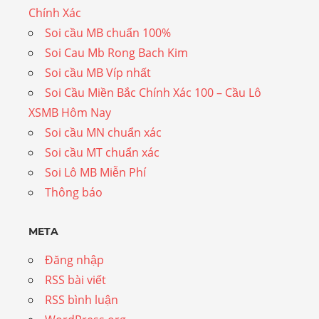
Chính Xác
Soi cầu MB chuẩn 100%
Soi Cau Mb Rong Bach Kim
Soi cầu MB Víp nhất
Soi Cầu Miền Bắc Chính Xác 100 – Cầu Lô
XSMB Hôm Nay
Soi cầu MN chuẩn xác
Soi cầu MT chuẩn xác
Soi Lô MB Miễn Phí
Thông báo
META
Đăng nhập
RSS bài viết
RSS bình luận