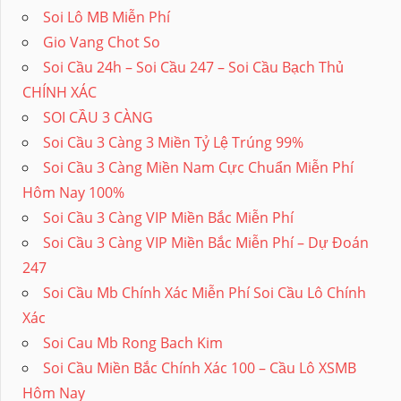
Soi Lô MB Miễn Phí
Gio Vang Chot So
Soi Cầu 24h – Soi Cầu 247 – Soi Cầu Bạch Thủ
CHÍNH XÁC
SOI CẦU 3 CÀNG
Soi Cầu 3 Càng 3 Miền Tỷ Lệ Trúng 99%
Soi Cầu 3 Càng Miền Nam Cực Chuẩn Miễn Phí
Hôm Nay 100%
Soi Cầu 3 Càng VIP Miền Bắc Miễn Phí
Soi Cầu 3 Càng VIP Miền Bắc Miễn Phí – Dự Đoán
247
Soi Cầu Mb Chính Xác Miễn Phí Soi Cầu Lô Chính
Xác
Soi Cau Mb Rong Bach Kim
Soi Cầu Miền Bắc Chính Xác 100 – Cầu Lô XSMB
Hôm Nay