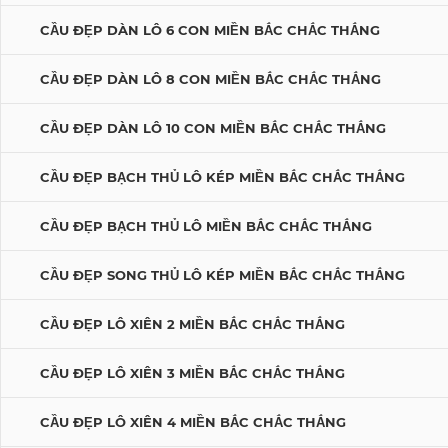
CẦU ĐẸP DÀN LÔ 6 CON MIỀN BẮC CHẮC THẮNG
CẦU ĐẸP DÀN LÔ 8 CON MIỀN BẮC CHẮC THẮNG
CẦU ĐẸP DÀN LÔ 10 CON MIỀN BẮC CHẮC THẮNG
CẦU ĐẸP BẠCH THỦ LÔ KÉP MIỀN BẮC CHẮC THẮNG
CẦU ĐẸP BẠCH THỦ LÔ MIỀN BẮC CHẮC THẮNG
CẦU ĐẸP SONG THỦ LÔ KÉP MIỀN BẮC CHẮC THẮNG
CẦU ĐẸP LÔ XIÊN 2 MIỀN BẮC CHẮC THẮNG
CẦU ĐẸP LÔ XIÊN 3 MIỀN BẮC CHẮC THẮNG
CẦU ĐẸP LÔ XIÊN 4 MIỀN BẮC CHẮC THẮNG