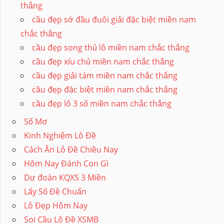
thắng
cầu đẹp sớ đầu đuôi giải đặc biệt miền nam
chắc thắng
cầu đẹp song thủ lô miền nam chắc thắng
cầu đẹp xíu chủ miền nam chắc thắng
cầu đẹp giải tám miền nam chắc thắng
cầu đẹp đặc biệt miền nam chắc thắng
cầu đẹp lô 3 số miền nam chắc thắng
Sổ Mơ
Kinh Nghiệm Lô Đề
Cách Ăn Lô Đề Chiều Nay
Hôm Nay Đánh Con Gì
Dự đoán KQXS 3 Miền
Lấy Số Đề Chuẩn
Lô Đẹp Hôm Nay
Soi Cầu Lô Đề XSMB