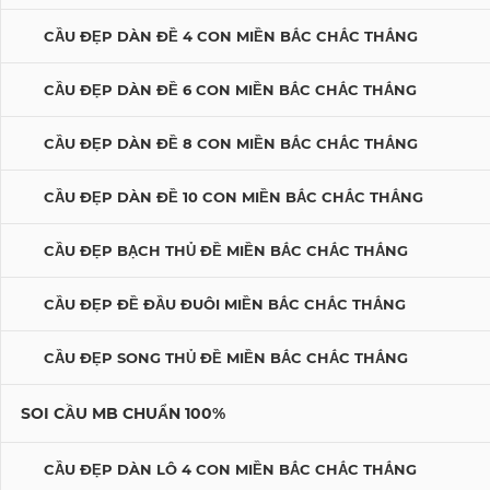
CẦU ĐẸP DÀN ĐỀ 4 CON MIỀN BẮC CHẮC THẮNG
CẦU ĐẸP DÀN ĐỀ 6 CON MIỀN BẮC CHẮC THẮNG
CẦU ĐẸP DÀN ĐỀ 8 CON MIỀN BẮC CHẮC THẮNG
CẦU ĐẸP DÀN ĐỀ 10 CON MIỀN BẮC CHẮC THẮNG
CẦU ĐẸP BẠCH THỦ ĐỀ MIỀN BẮC CHẮC THẮNG
CẦU ĐẸP ĐỀ ĐẦU ĐUÔI MIỀN BẮC CHẮC THẮNG
CẦU ĐẸP SONG THỦ ĐỀ MIỀN BẮC CHẮC THẮNG
SOI CẦU MB CHUẨN 100%
CẦU ĐẸP DÀN LÔ 4 CON MIỀN BẮC CHẮC THẮNG