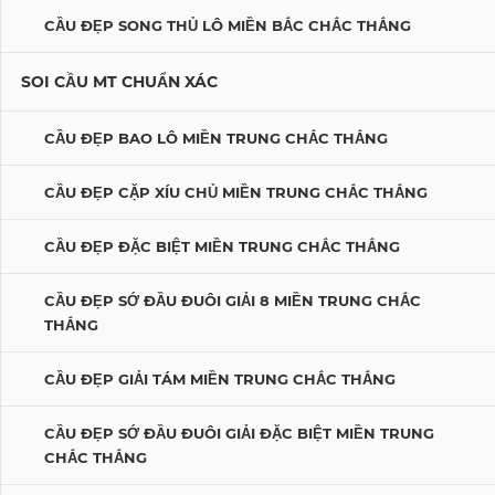
CẦU ĐẸP SONG THỦ LÔ MIỀN BẮC CHẮC THẮNG
SOI CẦU MT CHUẨN XÁC
CẦU ĐẸP BAO LÔ MIỀN TRUNG CHẮC THẮNG
CẦU ĐẸP CẶP XÍU CHỦ MIỀN TRUNG CHẮC THẮNG
CẦU ĐẸP ĐẶC BIỆT MIỀN TRUNG CHẮC THẮNG
CẦU ĐẸP SỚ ĐẦU ĐUÔI GIẢI 8 MIỀN TRUNG CHẮC
THẮNG
CẦU ĐẸP GIẢI TÁM MIỀN TRUNG CHẮC THẮNG
CẦU ĐẸP SỚ ĐẦU ĐUÔI GIẢI ĐẶC BIỆT MIỀN TRUNG
CHẮC THẮNG