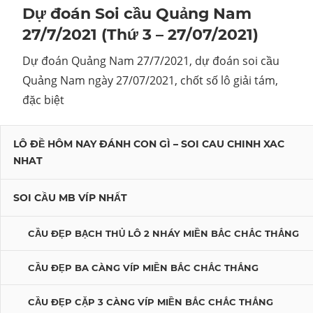
Dự đoán Soi cầu Quảng Nam
27/7/2021 (Thứ 3 – 27/07/2021)
Dự đoán Quảng Nam 27/7/2021, dự đoán soi cầu
Quảng Nam ngày 27/07/2021, chốt số lô giải tám,
đặc biệt
LÔ ĐỀ HÔM NAY ĐÁNH CON GÌ – SOI CAU CHINH XAC
NHAT
SOI CẦU MB VÍP NHẤT
CẦU ĐẸP BẠCH THỦ LÔ 2 NHÁY MIỀN BẮC CHẮC THẮNG
CẦU ĐẸP BA CÀNG VÍP MIỀN BẮC CHẮC THẮNG
CẦU ĐẸP CẶP 3 CÀNG VÍP MIỀN BẮC CHẮC THẮNG