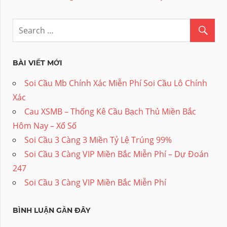
BÀI VIẾT MỚI
Soi Cầu Mb Chính Xác Miễn Phí Soi Cầu Lô Chính
Xác
Cau XSMB – Thống Kê Cầu Bạch Thủ Miền Bắc
Hôm Nay – Xổ Số
Soi Cầu 3 Càng 3 Miền Tỷ Lệ Trúng 99%
Soi Cầu 3 Càng VIP Miền Bắc Miễn Phí – Dự Đoán
247
Soi Cầu 3 Càng VIP Miền Bắc Miễn Phí
BÌNH LUẬN GẦN ĐÂY