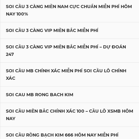
SOI CẦU 3 CÀNG MIỀN NAM CỰC CHUẨN MIỄN PHÍ HÔM
NAY 100%
SOI CẦU 3 CÀNG VIP MIỀN BẮC MIỄN PHÍ
SOI CẦU 3 CÀNG VIP MIỀN BẮC MIỄN PHÍ – DỰ ĐOÁN
247
SOI CẦU MB CHÍNH XÁC MIỄN PHÍ SOI CẦU LÔ CHÍNH
XÁC
SOI CAU MB RONG BACH KIM
SOI CẦU MIỀN BẮC CHÍNH XÁC 100 – CẦU LÔ XSMB HÔM
NAY
SOI CẦU RỒNG BẠCH KIM 666 HÔM NAY MIỄN PHÍ