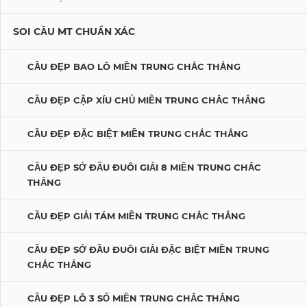
SOI CẦU MT CHUẨN XÁC
CẦU ĐẸP BAO LÔ MIỀN TRUNG CHẮC THẮNG
CẦU ĐẸP CẶP XÍU CHỦ MIỀN TRUNG CHẮC THẮNG
CẦU ĐẸP ĐẶC BIỆT MIỀN TRUNG CHẮC THẮNG
CẦU ĐẸP SỚ ĐẦU ĐUÔI GIẢI 8 MIỀN TRUNG CHẮC
THẮNG
CẦU ĐẸP GIẢI TÁM MIỀN TRUNG CHẮC THẮNG
CẦU ĐẸP SỚ ĐẦU ĐUÔI GIẢI ĐẶC BIỆT MIỀN TRUNG
CHẮC THẮNG
CẦU ĐẸP LÔ 3 SỐ MIỀN TRUNG CHẮC THẮNG