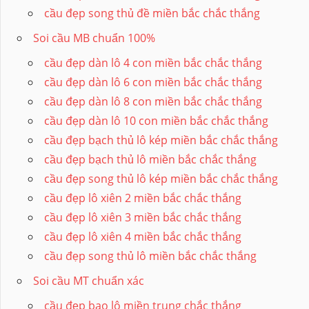
cầu đẹp song thủ đề miền bắc chắc thắng
Soi cầu MB chuẩn 100%
cầu đẹp dàn lô 4 con miền bắc chắc thắng
cầu đẹp dàn lô 6 con miền bắc chắc thắng
cầu đẹp dàn lô 8 con miền bắc chắc thắng
cầu đẹp dàn lô 10 con miền bắc chắc thắng
cầu đẹp bạch thủ lô kép miền bắc chắc thắng
cầu đẹp bạch thủ lô miền bắc chắc thắng
cầu đẹp song thủ lô kép miền bắc chắc thắng
cầu đẹp lô xiên 2 miền bắc chắc thắng
cầu đẹp lô xiên 3 miền bắc chắc thắng
cầu đẹp lô xiên 4 miền bắc chắc thắng
cầu đẹp song thủ lô miền bắc chắc thắng
Soi cầu MT chuẩn xác
cầu đẹp bao lô miền trung chắc thắng