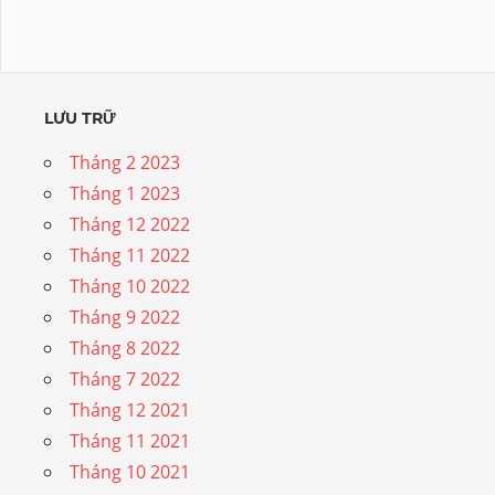
LƯU TRỮ
Tháng 2 2023
Tháng 1 2023
Tháng 12 2022
Tháng 11 2022
Tháng 10 2022
Tháng 9 2022
Tháng 8 2022
Tháng 7 2022
Tháng 12 2021
Tháng 11 2021
Tháng 10 2021