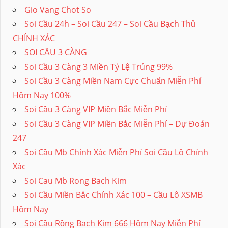
Gio Vang Chot So
Soi Cầu 24h – Soi Cầu 247 – Soi Cầu Bạch Thủ
CHÍNH XÁC
SOI CẦU 3 CÀNG
Soi Cầu 3 Càng 3 Miền Tỷ Lệ Trúng 99%
Soi Cầu 3 Càng Miền Nam Cực Chuẩn Miễn Phí
Hôm Nay 100%
Soi Cầu 3 Càng VIP Miền Bắc Miễn Phí
Soi Cầu 3 Càng VIP Miền Bắc Miễn Phí – Dự Đoán
247
Soi Cầu Mb Chính Xác Miễn Phí Soi Cầu Lô Chính
Xác
Soi Cau Mb Rong Bach Kim
Soi Cầu Miền Bắc Chính Xác 100 – Cầu Lô XSMB
Hôm Nay
Soi Cầu Rồng Bạch Kim 666 Hôm Nay Miễn Phí