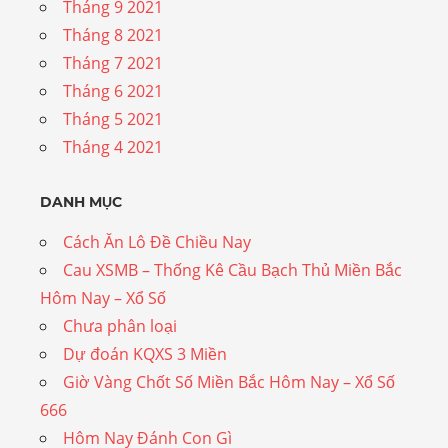
Tháng 9 2021
Tháng 8 2021
Tháng 7 2021
Tháng 6 2021
Tháng 5 2021
Tháng 4 2021
DANH MỤC
Cách Ăn Lô Đề Chiều Nay
Cau XSMB – Thống Kê Cầu Bạch Thủ Miền Bắc
Hôm Nay – Xổ Số
Chưa phân loại
Dự đoán KQXS 3 Miền
Giờ Vàng Chốt Số Miền Bắc Hôm Nay – Xổ Số
666
Hôm Nay Đánh Con Gì