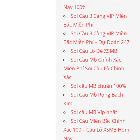
Nay 100%
Soi Cầu 3 Càng VIP Miền
Bắc Miễn Phí
Soi Cầu 3 Càng VIP Miền
Bắc Miễn Phí – Dự Đoán 247
Soi Cầu Lô Đề XSMB
Soi Cầu Mb Chính Xác
Miễn Phí Soi Cầu Lô Chính
Xác
Soi cầu MB chuẩn 100%
Soi Cau Mb Rong Bach
Kim
Soi cầu MB Víp nhất
Soi Cầu Miền Bắc Chính
Xác 100 – Cầu Lô XSMB Hôm
Nay