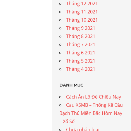
Tháng 12 2021
Tháng 11 2021
Tháng 10 2021
Tháng 9 2021
Tháng 8 2021
Tháng 7 2021
Tháng 6 2021
Tháng 5 2021
Tháng 4 2021
DANH MỤC
Cách Ăn Lô Đề Chiều Nay
Cau XSMB – Thống Kê Cầu
Bạch Thủ Miền Bắc Hôm Nay
– Xổ Số
Chưa phân loại