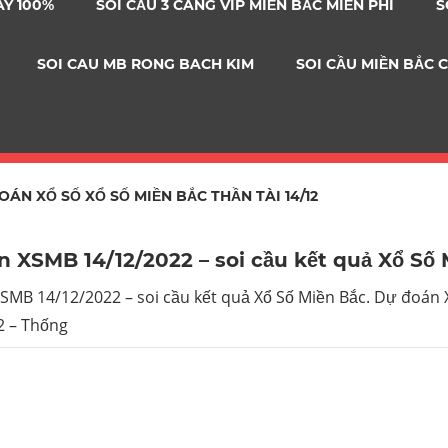
AY 100%
SOI CẦU 3 CÀNG VIP MIỀN BẮC MIỄN PHÍ
S
SOI CAU MB RONG BACH KIM
SOI CẦU MIỀN BẮC 
ÁN XỔ SỐ XỔ SỐ MIỀN BẮC THẦN TÀI 14/12
 XSMB 14/12/2022 – soi cầu kết quả Xổ Số 
SMB 14/12/2022 – soi cầu kết quả Xổ Số Miền Bắc. Dự đoán
2 – Thống