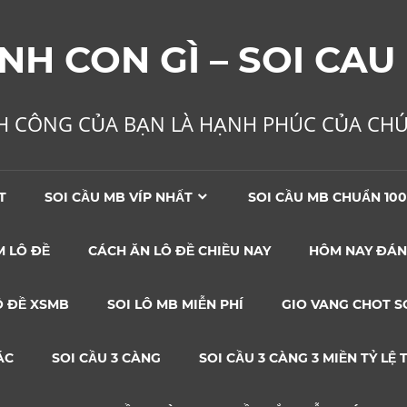
H CON GÌ – SOI CAU
 CÔNG CỦA BẠN LÀ HẠNH PHÚC CỦA CHÚNG
T
SOI CẦU MB VÍP NHẤT
SOI CẦU MB CHUẨN 10
M LÔ ĐỀ
CÁCH ĂN LÔ ĐỀ CHIỀU NAY
HÔM NAY ĐÁN
Ô ĐỀ XSMB
SOI LÔ MB MIỄN PHÍ
GIO VANG CHOT S
ÁC
SOI CẦU 3 CÀNG
SOI CẦU 3 CÀNG 3 MIỀN TỶ LỆ