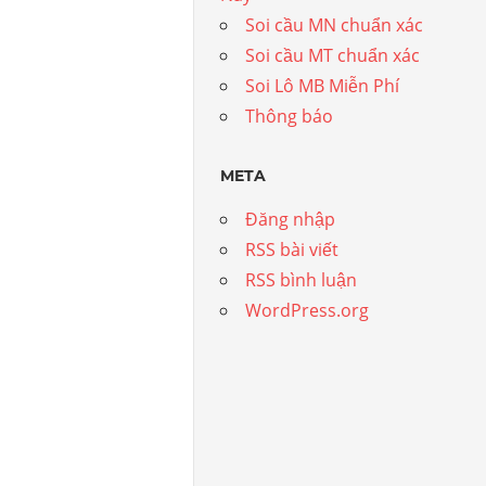
Soi cầu MN chuẩn xác
Soi cầu MT chuẩn xác
Soi Lô MB Miễn Phí
Thông báo
META
Đăng nhập
RSS bài viết
RSS bình luận
WordPress.org