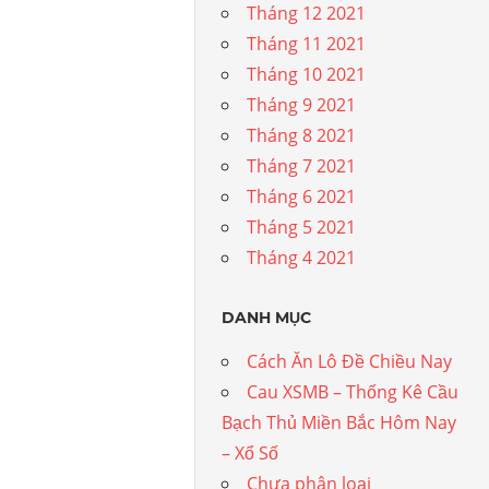
Tháng 12 2021
Tháng 11 2021
Tháng 10 2021
Tháng 9 2021
Tháng 8 2021
Tháng 7 2021
Tháng 6 2021
Tháng 5 2021
Tháng 4 2021
DANH MỤC
Cách Ăn Lô Đề Chiều Nay
Cau XSMB – Thống Kê Cầu
Bạch Thủ Miền Bắc Hôm Nay
– Xổ Số
Chưa phân loại