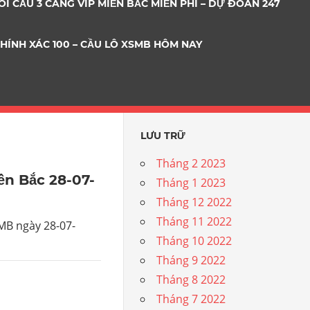
OI CẦU 3 CÀNG VIP MIỀN BẮC MIỄN PHÍ – DỰ ĐOÁN 247
CHÍNH XÁC 100 – CẦU LÔ XSMB HÔM NAY
LƯU TRỮ
Tháng 2 2023
ền Bắc 28-07-
Tháng 1 2023
Tháng 12 2022
Tháng 11 2022
MB ngày 28-07-
Tháng 10 2022
Tháng 9 2022
Tháng 8 2022
Tháng 7 2022