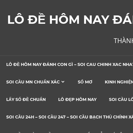
Skip
to
LÔ ĐỀ HÔM NAY ĐÁN
content
THÀNH
LÔ ĐỀ HÔM NAY ĐÁNH CON GÌ – SOI CAU CHINH XAC NHA
SOI CẦU MN CHUẨN XÁC
SỔ MƠ
KINH NGHIỆ
LẤY SỐ ĐỀ CHUẨN
LÔ ĐẸP HÔM NAY
SOI CẦU L
SOI CẦU 24H – SOI CẦU 247 – SOI CẦU BẠCH THỦ CHÍNH X