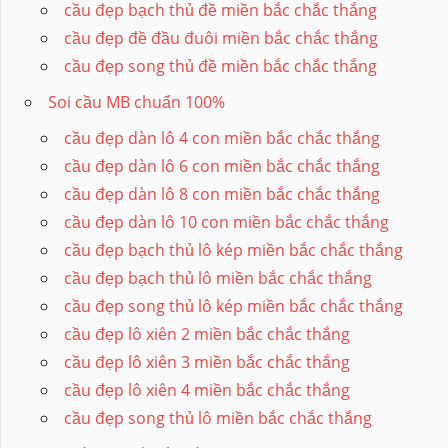
cầu đẹp bạch thủ đề miền bắc chắc thắng
cầu đẹp đề đầu đuôi miền bắc chắc thắng
cầu đẹp song thủ đề miền bắc chắc thắng
Soi cầu MB chuẩn 100%
cầu đẹp dàn lô 4 con miền bắc chắc thắng
cầu đẹp dàn lô 6 con miền bắc chắc thắng
cầu đẹp dàn lô 8 con miền bắc chắc thắng
cầu đẹp dàn lô 10 con miền bắc chắc thắng
cầu đẹp bạch thủ lô kép miền bắc chắc thắng
cầu đẹp bạch thủ lô miền bắc chắc thắng
cầu đẹp song thủ lô kép miền bắc chắc thắng
cầu đẹp lô xiên 2 miền bắc chắc thắng
cầu đẹp lô xiên 3 miền bắc chắc thắng
cầu đẹp lô xiên 4 miền bắc chắc thắng
cầu đẹp song thủ lô miền bắc chắc thắng