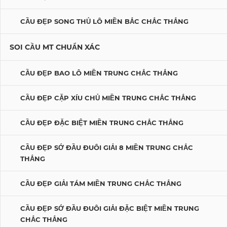
CẦU ĐẸP SONG THỦ LÔ MIỀN BẮC CHẮC THẮNG
SOI CẦU MT CHUẨN XÁC
CẦU ĐẸP BAO LÔ MIỀN TRUNG CHẮC THẮNG
CẦU ĐẸP CẶP XÍU CHỦ MIỀN TRUNG CHẮC THẮNG
CẦU ĐẸP ĐẶC BIỆT MIỀN TRUNG CHẮC THẮNG
CẦU ĐẸP SỚ ĐẦU ĐUÔI GIẢI 8 MIỀN TRUNG CHẮC
THẮNG
CẦU ĐẸP GIẢI TÁM MIỀN TRUNG CHẮC THẮNG
CẦU ĐẸP SỚ ĐẦU ĐUÔI GIẢI ĐẶC BIỆT MIỀN TRUNG
CHẮC THẮNG