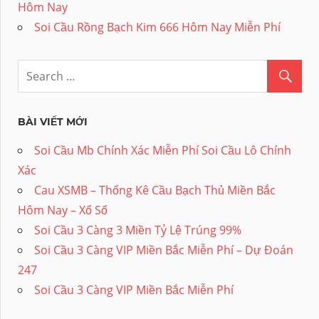
Hôm Nay
Soi Cầu Rồng Bạch Kim 666 Hôm Nay Miễn Phí
BÀI VIẾT MỚI
Soi Cầu Mb Chính Xác Miễn Phí Soi Cầu Lô Chính
Xác
Cau XSMB – Thống Kê Cầu Bạch Thủ Miền Bắc
Hôm Nay – Xổ Số
Soi Cầu 3 Càng 3 Miền Tỷ Lệ Trúng 99%
Soi Cầu 3 Càng VIP Miền Bắc Miễn Phí – Dự Đoán
247
Soi Cầu 3 Càng VIP Miền Bắc Miễn Phí