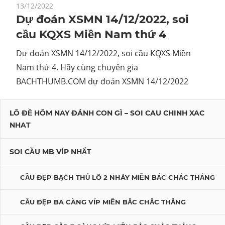
13/12/2022
Dự đoán XSMN 14/12/2022, soi
cầu KQXS Miền Nam thứ 4
Dự đoán XSMN 14/12/2022, soi cầu KQXS Miền
Nam thứ 4. Hãy cùng chuyên gia
BACHTHUMB.COM dự đoán XSMN 14/12/2022
LÔ ĐỀ HÔM NAY ĐÁNH CON GÌ – SOI CAU CHINH XAC
NHAT
SOI CẦU MB VÍP NHẤT
CẦU ĐẸP BẠCH THỦ LÔ 2 NHÁY MIỀN BẮC CHẮC THẮNG
CẦU ĐẸP BA CÀNG VÍP MIỀN BẮC CHẮC THẮNG