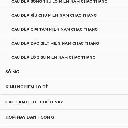
CẦU ĐẸP SONG THỦ LÔ MIỀN NAM CHẮC THẮNG
CẦU ĐẸP XÍU CHỦ MIỀN NAM CHẮC THẮNG
CẦU ĐẸP GIẢI TÁM MIỀN NAM CHẮC THẮNG
CẦU ĐẸP ĐẶC BIỆT MIỀN NAM CHẮC THẮNG
CẦU ĐẸP LÔ 3 SỐ MIỀN NAM CHẮC THẮNG
SỔ MƠ
KINH NGHIỆM LÔ ĐỀ
CÁCH ĂN LÔ ĐỀ CHIỀU NAY
HÔM NAY ĐÁNH CON GÌ