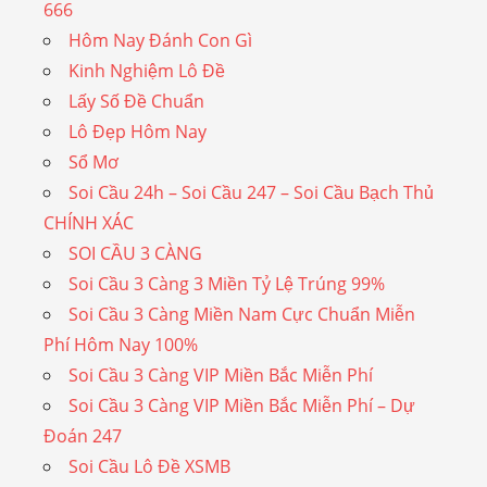
666
Hôm Nay Đánh Con Gì
Kinh Nghiệm Lô Đề
Lấy Số Đề Chuẩn
Lô Đẹp Hôm Nay
Sổ Mơ
Soi Cầu 24h – Soi Cầu 247 – Soi Cầu Bạch Thủ
CHÍNH XÁC
SOI CẦU 3 CÀNG
Soi Cầu 3 Càng 3 Miền Tỷ Lệ Trúng 99%
Soi Cầu 3 Càng Miền Nam Cực Chuẩn Miễn
Phí Hôm Nay 100%
Soi Cầu 3 Càng VIP Miền Bắc Miễn Phí
Soi Cầu 3 Càng VIP Miền Bắc Miễn Phí – Dự
Đoán 247
Soi Cầu Lô Đề XSMB