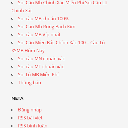
Soi Cầu Mb Chính Xác Miễn Phí Soi Cầu Lô
Chính Xác
Soi cầu MB chuẩn 100%
Soi Cau Mb Rong Bach Kim
Soi cầu MB Víp nhất
Soi Cầu Miền Bắc Chính Xác 100 – Cầu Lô
XSMB Hôm Nay
Soi cầu MN chuẩn xác
Soi cầu MT chuẩn xác
Soi Lô MB Miễn Phí
Thông báo
META
Đăng nhập
RSS bài viết
RSS bình luận