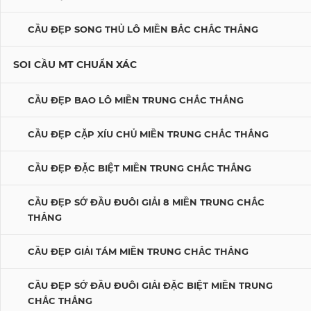
CẦU ĐẸP SONG THỦ LÔ MIỀN BẮC CHẮC THẮNG
SOI CẦU MT CHUẨN XÁC
CẦU ĐẸP BAO LÔ MIỀN TRUNG CHẮC THẮNG
CẦU ĐẸP CẶP XÍU CHỦ MIỀN TRUNG CHẮC THẮNG
CẦU ĐẸP ĐẶC BIỆT MIỀN TRUNG CHẮC THẮNG
CẦU ĐẸP SỚ ĐẦU ĐUÔI GIẢI 8 MIỀN TRUNG CHẮC
THẮNG
CẦU ĐẸP GIẢI TÁM MIỀN TRUNG CHẮC THẮNG
CẦU ĐẸP SỚ ĐẦU ĐUÔI GIẢI ĐẶC BIỆT MIỀN TRUNG
CHẮC THẮNG