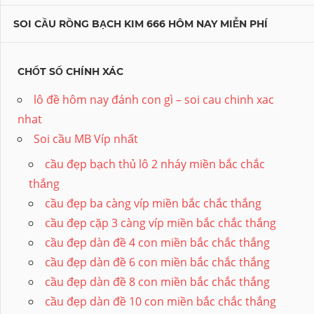
SOI CẦU RỒNG BẠCH KIM 666 HÔM NAY MIỄN PHÍ
CHỐT SỐ CHÍNH XÁC
lô đề hôm nay đánh con gì – soi cau chinh xac
nhat
Soi cầu MB Víp nhất
cầu đẹp bạch thủ lô 2 nháy miền bắc chắc
thắng
cầu đẹp ba càng víp miền bắc chắc thắng
cầu đẹp cặp 3 càng víp miền bắc chắc thắng
cầu đẹp dàn đề 4 con miền bắc chắc thắng
cầu đẹp dàn đề 6 con miền bắc chắc thắng
cầu đẹp dàn đề 8 con miền bắc chắc thắng
cầu đẹp dàn đề 10 con miền bắc chắc thắng