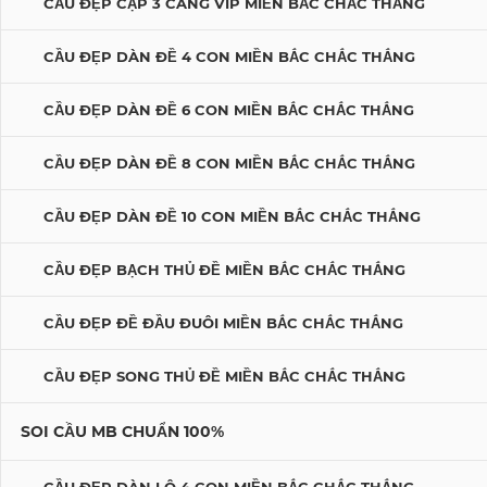
CẦU ĐẸP CẶP 3 CÀNG VÍP MIỀN BẮC CHẮC THẮNG
CẦU ĐẸP DÀN ĐỀ 4 CON MIỀN BẮC CHẮC THẮNG
CẦU ĐẸP DÀN ĐỀ 6 CON MIỀN BẮC CHẮC THẮNG
CẦU ĐẸP DÀN ĐỀ 8 CON MIỀN BẮC CHẮC THẮNG
CẦU ĐẸP DÀN ĐỀ 10 CON MIỀN BẮC CHẮC THẮNG
CẦU ĐẸP BẠCH THỦ ĐỀ MIỀN BẮC CHẮC THẮNG
CẦU ĐẸP ĐỀ ĐẦU ĐUÔI MIỀN BẮC CHẮC THẮNG
CẦU ĐẸP SONG THỦ ĐỀ MIỀN BẮC CHẮC THẮNG
SOI CẦU MB CHUẨN 100%