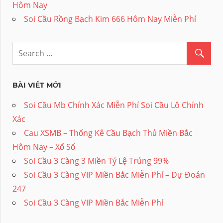
Hôm Nay
Soi Cầu Rồng Bạch Kim 666 Hôm Nay Miễn Phí
BÀI VIẾT MỚI
Soi Cầu Mb Chính Xác Miễn Phí Soi Cầu Lô Chính
Xác
Cau XSMB – Thống Kê Cầu Bạch Thủ Miền Bắc
Hôm Nay – Xổ Số
Soi Cầu 3 Càng 3 Miền Tỷ Lệ Trúng 99%
Soi Cầu 3 Càng VIP Miền Bắc Miễn Phí – Dự Đoán
247
Soi Cầu 3 Càng VIP Miền Bắc Miễn Phí