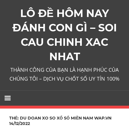
Skip
LÔ ĐỀ HÔM NAY
to
content
ĐÁNH CON GÌ – SOI
CAU CHINH XAC
NHAT
THÀNH CÔNG CỦA BẠN LÀ HẠNH PHÚC CỦA
CHÚNG TÔI – DỊCH VỤ CHỐT SỐ UY TÍN 100%
THẺ:
DU DOAN XO SO XỔ SỐ MIỀN NAM WAP.VN
14/12/2022