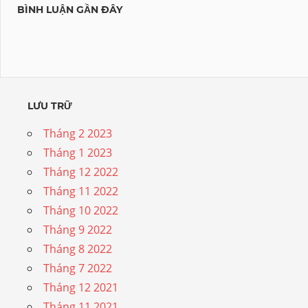
BÌNH LUẬN GẦN ĐÂY
LƯU TRỮ
Tháng 2 2023
Tháng 1 2023
Tháng 12 2022
Tháng 11 2022
Tháng 10 2022
Tháng 9 2022
Tháng 8 2022
Tháng 7 2022
Tháng 12 2021
Tháng 11 2021