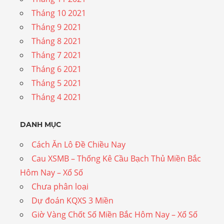
Tháng 10 2021
Tháng 9 2021
Tháng 8 2021
Tháng 7 2021
Tháng 6 2021
Tháng 5 2021
Tháng 4 2021
DANH MỤC
Cách Ăn Lô Đề Chiều Nay
Cau XSMB – Thống Kê Cầu Bạch Thủ Miền Bắc
Hôm Nay – Xổ Số
Chưa phân loại
Dự đoán KQXS 3 Miền
Giờ Vàng Chốt Số Miền Bắc Hôm Nay – Xổ Số