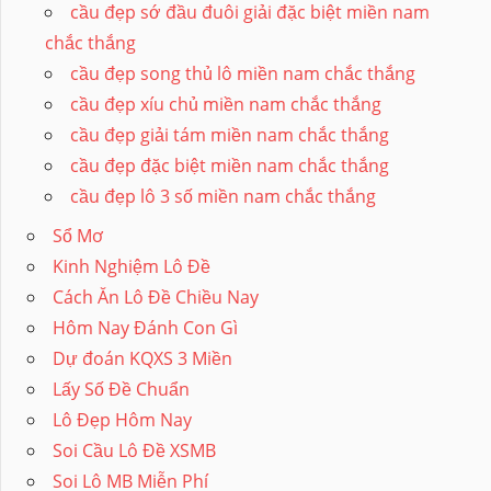
cầu đẹp sớ đầu đuôi giải đặc biệt miền nam
chắc thắng
cầu đẹp song thủ lô miền nam chắc thắng
cầu đẹp xíu chủ miền nam chắc thắng
cầu đẹp giải tám miền nam chắc thắng
cầu đẹp đặc biệt miền nam chắc thắng
cầu đẹp lô 3 số miền nam chắc thắng
Sổ Mơ
Kinh Nghiệm Lô Đề
Cách Ăn Lô Đề Chiều Nay
Hôm Nay Đánh Con Gì
Dự đoán KQXS 3 Miền
Lấy Số Đề Chuẩn
Lô Đẹp Hôm Nay
Soi Cầu Lô Đề XSMB
Soi Lô MB Miễn Phí