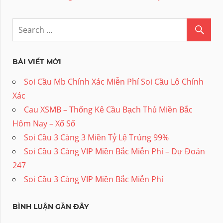
BÀI VIẾT MỚI
Soi Cầu Mb Chính Xác Miễn Phí Soi Cầu Lô Chính
Xác
Cau XSMB – Thống Kê Cầu Bạch Thủ Miền Bắc
Hôm Nay – Xổ Số
Soi Cầu 3 Càng 3 Miền Tỷ Lệ Trúng 99%
Soi Cầu 3 Càng VIP Miền Bắc Miễn Phí – Dự Đoán
247
Soi Cầu 3 Càng VIP Miền Bắc Miễn Phí
BÌNH LUẬN GẦN ĐÂY