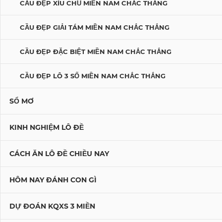
CẦU ĐẸP XÍU CHỦ MIỀN NAM CHẮC THẮNG
CẦU ĐẸP GIẢI TÁM MIỀN NAM CHẮC THẮNG
CẦU ĐẸP ĐẶC BIỆT MIỀN NAM CHẮC THẮNG
CẦU ĐẸP LÔ 3 SỐ MIỀN NAM CHẮC THẮNG
SỔ MƠ
KINH NGHIỆM LÔ ĐỀ
CÁCH ĂN LÔ ĐỀ CHIỀU NAY
HÔM NAY ĐÁNH CON GÌ
DỰ ĐOÁN KQXS 3 MIỀN