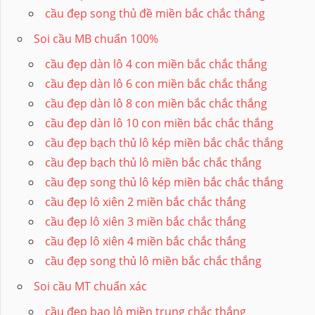
cầu đẹp song thủ đề miền bắc chắc thắng
Soi cầu MB chuẩn 100%
cầu đẹp dàn lô 4 con miền bắc chắc thắng
cầu đẹp dàn lô 6 con miền bắc chắc thắng
cầu đẹp dàn lô 8 con miền bắc chắc thắng
cầu đẹp dàn lô 10 con miền bắc chắc thắng
cầu đẹp bạch thủ lô kép miền bắc chắc thắng
cầu đẹp bạch thủ lô miền bắc chắc thắng
cầu đẹp song thủ lô kép miền bắc chắc thắng
cầu đẹp lô xiên 2 miền bắc chắc thắng
cầu đẹp lô xiên 3 miền bắc chắc thắng
cầu đẹp lô xiên 4 miền bắc chắc thắng
cầu đẹp song thủ lô miền bắc chắc thắng
Soi cầu MT chuẩn xác
cầu đẹp bao lô miền trung chắc thắng