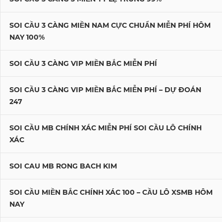
SOI CẦU 3 CÀNG MIỀN NAM CỰC CHUẨN MIỄN PHÍ HÔM
NAY 100%
SOI CẦU 3 CÀNG VIP MIỀN BẮC MIỄN PHÍ
SOI CẦU 3 CÀNG VIP MIỀN BẮC MIỄN PHÍ – DỰ ĐOÁN
247
SOI CẦU MB CHÍNH XÁC MIỄN PHÍ SOI CẦU LÔ CHÍNH
XÁC
SOI CAU MB RONG BACH KIM
SOI CẦU MIỀN BẮC CHÍNH XÁC 100 – CẦU LÔ XSMB HÔM
NAY