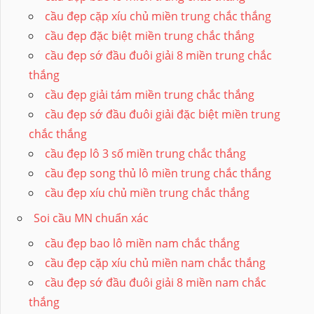
cầu đẹp cặp xíu chủ miền trung chắc thắng
cầu đẹp đặc biệt miền trung chắc thắng
cầu đẹp sớ đầu đuôi giải 8 miền trung chắc
thắng
cầu đẹp giải tám miền trung chắc thắng
cầu đẹp sớ đầu đuôi giải đặc biệt miền trung
chắc thắng
cầu đẹp lô 3 số miền trung chắc thắng
cầu đẹp song thủ lô miền trung chắc thắng
cầu đẹp xíu chủ miền trung chắc thắng
Soi cầu MN chuẩn xác
cầu đẹp bao lô miền nam chắc thắng
cầu đẹp cặp xíu chủ miền nam chắc thắng
cầu đẹp sớ đầu đuôi giải 8 miền nam chắc
thắng