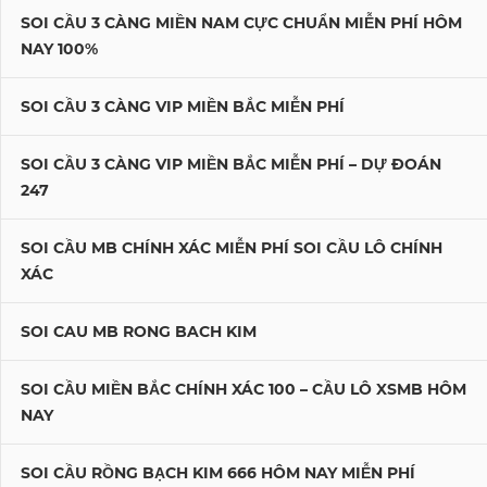
SOI CẦU 3 CÀNG MIỀN NAM CỰC CHUẨN MIỄN PHÍ HÔM
NAY 100%
SOI CẦU 3 CÀNG VIP MIỀN BẮC MIỄN PHÍ
SOI CẦU 3 CÀNG VIP MIỀN BẮC MIỄN PHÍ – DỰ ĐOÁN
247
SOI CẦU MB CHÍNH XÁC MIỄN PHÍ SOI CẦU LÔ CHÍNH
XÁC
SOI CAU MB RONG BACH KIM
SOI CẦU MIỀN BẮC CHÍNH XÁC 100 – CẦU LÔ XSMB HÔM
NAY
SOI CẦU RỒNG BẠCH KIM 666 HÔM NAY MIỄN PHÍ