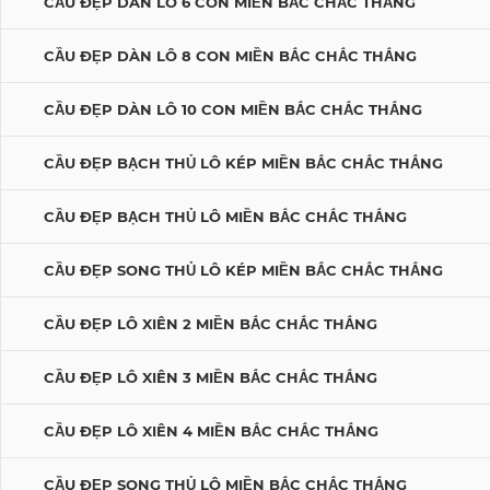
CẦU ĐẸP DÀN LÔ 6 CON MIỀN BẮC CHẮC THẮNG
CẦU ĐẸP DÀN LÔ 8 CON MIỀN BẮC CHẮC THẮNG
CẦU ĐẸP DÀN LÔ 10 CON MIỀN BẮC CHẮC THẮNG
CẦU ĐẸP BẠCH THỦ LÔ KÉP MIỀN BẮC CHẮC THẮNG
CẦU ĐẸP BẠCH THỦ LÔ MIỀN BẮC CHẮC THẮNG
CẦU ĐẸP SONG THỦ LÔ KÉP MIỀN BẮC CHẮC THẮNG
CẦU ĐẸP LÔ XIÊN 2 MIỀN BẮC CHẮC THẮNG
CẦU ĐẸP LÔ XIÊN 3 MIỀN BẮC CHẮC THẮNG
CẦU ĐẸP LÔ XIÊN 4 MIỀN BẮC CHẮC THẮNG
CẦU ĐẸP SONG THỦ LÔ MIỀN BẮC CHẮC THẮNG