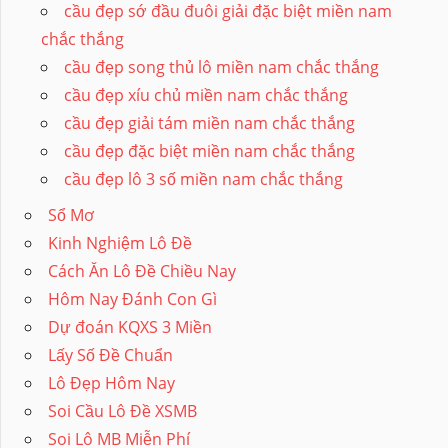
cầu đẹp sớ đầu đuôi giải đặc biệt miền nam
chắc thắng
cầu đẹp song thủ lô miền nam chắc thắng
cầu đẹp xíu chủ miền nam chắc thắng
cầu đẹp giải tám miền nam chắc thắng
cầu đẹp đặc biệt miền nam chắc thắng
cầu đẹp lô 3 số miền nam chắc thắng
Sổ Mơ
Kinh Nghiệm Lô Đề
Cách Ăn Lô Đề Chiều Nay
Hôm Nay Đánh Con Gì
Dự đoán KQXS 3 Miền
Lấy Số Đề Chuẩn
Lô Đẹp Hôm Nay
Soi Cầu Lô Đề XSMB
Soi Lô MB Miễn Phí