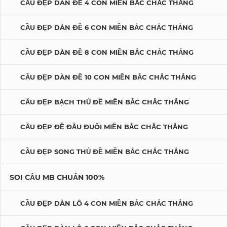
CẦU ĐẸP DÀN ĐỀ 4 CON MIỀN BẮC CHẮC THẮNG
CẦU ĐẸP DÀN ĐỀ 6 CON MIỀN BẮC CHẮC THẮNG
CẦU ĐẸP DÀN ĐỀ 8 CON MIỀN BẮC CHẮC THẮNG
CẦU ĐẸP DÀN ĐỀ 10 CON MIỀN BẮC CHẮC THẮNG
CẦU ĐẸP BẠCH THỦ ĐỀ MIỀN BẮC CHẮC THẮNG
CẦU ĐẸP ĐỀ ĐẦU ĐUÔI MIỀN BẮC CHẮC THẮNG
CẦU ĐẸP SONG THỦ ĐỀ MIỀN BẮC CHẮC THẮNG
SOI CẦU MB CHUẨN 100%
CẦU ĐẸP DÀN LÔ 4 CON MIỀN BẮC CHẮC THẮNG