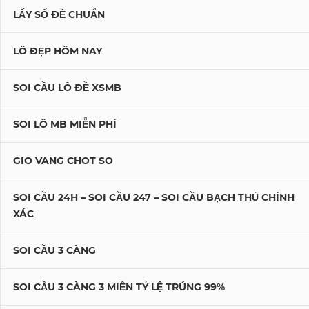
LẤY SỐ ĐỀ CHUẨN
LÔ ĐẸP HÔM NAY
SOI CẦU LÔ ĐỀ XSMB
SOI LÔ MB MIỄN PHÍ
GIO VANG CHOT SO
SOI CẦU 24H – SOI CẦU 247 – SOI CẦU BẠCH THỦ CHÍNH
XÁC
SOI CẦU 3 CÀNG
SOI CẦU 3 CÀNG 3 MIỀN TỶ LỆ TRÚNG 99%