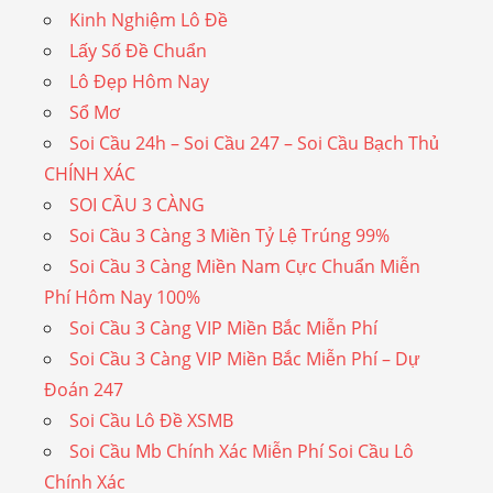
Kinh Nghiệm Lô Đề
Lấy Số Đề Chuẩn
Lô Đẹp Hôm Nay
Sổ Mơ
Soi Cầu 24h – Soi Cầu 247 – Soi Cầu Bạch Thủ
CHÍNH XÁC
SOI CẦU 3 CÀNG
Soi Cầu 3 Càng 3 Miền Tỷ Lệ Trúng 99%
Soi Cầu 3 Càng Miền Nam Cực Chuẩn Miễn
Phí Hôm Nay 100%
Soi Cầu 3 Càng VIP Miền Bắc Miễn Phí
Soi Cầu 3 Càng VIP Miền Bắc Miễn Phí – Dự
Đoán 247
Soi Cầu Lô Đề XSMB
Soi Cầu Mb Chính Xác Miễn Phí Soi Cầu Lô
Chính Xác