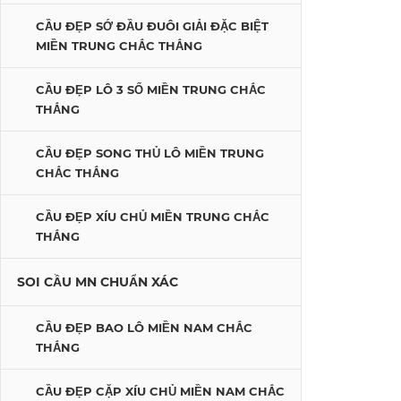
CẦU ĐẸP SỚ ĐẦU ĐUÔI GIẢI ĐẶC BIỆT
MIỀN TRUNG CHẮC THẮNG
CẦU ĐẸP LÔ 3 SỐ MIỀN TRUNG CHẮC
THẮNG
CẦU ĐẸP SONG THỦ LÔ MIỀN TRUNG
CHẮC THẮNG
CẦU ĐẸP XÍU CHỦ MIỀN TRUNG CHẮC
THẮNG
SOI CẦU MN CHUẨN XÁC
CẦU ĐẸP BAO LÔ MIỀN NAM CHẮC
THẮNG
CẦU ĐẸP CẶP XÍU CHỦ MIỀN NAM CHẮC