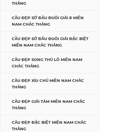
THẮNG
CẦU ĐẸP SỚ ĐẦU ĐUÔI GIẢI 8 MIỀN
NAM CHẮC THẮNG
CẦU ĐẸP SỚ ĐẦU ĐUÔI GIẢI ĐẶC BIỆT
MIỀN NAM CHẮC THẮNG
CẦU ĐẸP SONG THỦ LÔ MIỀN NAM
CHẮC THẮNG
CẦU ĐẸP XÍU CHỦ MIỀN NAM CHẮC
THẮNG
CẦU ĐẸP GIẢI TÁM MIỀN NAM CHẮC
THẮNG
CẦU ĐẸP ĐẶC BIỆT MIỀN NAM CHẮC
THẮNG