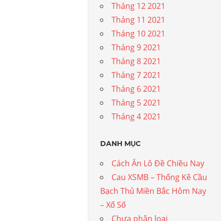
Tháng 12 2021
Tháng 11 2021
Tháng 10 2021
Tháng 9 2021
Tháng 8 2021
Tháng 7 2021
Tháng 6 2021
Tháng 5 2021
Tháng 4 2021
DANH MỤC
Cách Ăn Lô Đề Chiều Nay
Cau XSMB – Thống Kê Cầu
Bạch Thủ Miền Bắc Hôm Nay
– Xổ Số
Chưa phân loại