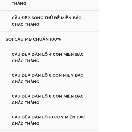
THẮNG
CẦU ĐẸP SONG THỦ ĐỀ MIỀN BẮC
CHẮC THẮNG
SOI CẦU MB CHUẨN 100%
CẦU ĐẸP DÀN LÔ 4 CON MIỀN BẮC
CHẮC THẮNG
CẦU ĐẸP DÀN LÔ 6 CON MIỀN BẮC
CHẮC THẮNG
CẦU ĐẸP DÀN LÔ 8 CON MIỀN BẮC
CHẮC THẮNG
CẦU ĐẸP DÀN LÔ 10 CON MIỀN BẮC
CHẮC THẮNG