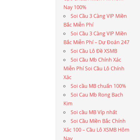
Nay 100%
Soi Cầu 3 Càng VIP Miền
Bắc Miễn Phí
Soi Cầu 3 Càng VIP Miền
Bắc Miễn Phí – Dự Đoán 247
Soi Cầu Lô Đề XSMB
Soi Cầu Mb Chính Xác
Miễn Phí Soi Cầu Lô Chính
Xác
Soi cầu MB chuẩn 100%
Soi Cau Mb Rong Bach
Kim
Soi cầu MB Víp nhất
Soi Cầu Miền Bắc Chính
Xác 100 – Cầu Lô XSMB Hôm
Nay