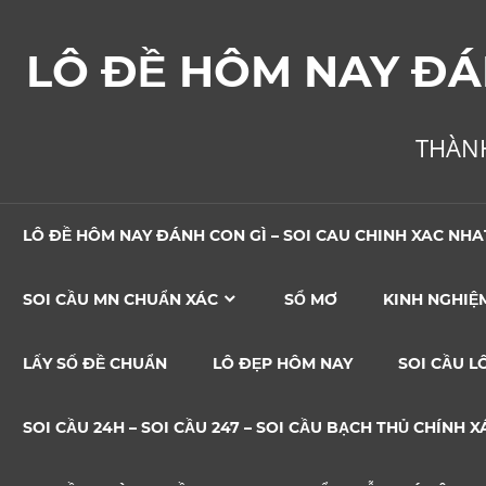
Skip
to
LÔ ĐỀ HÔM NAY ĐÁN
content
THÀNH
LÔ ĐỀ HÔM NAY ĐÁNH CON GÌ – SOI CAU CHINH XAC NHA
SOI CẦU MN CHUẨN XÁC
SỔ MƠ
KINH NGHIỆ
LẤY SỐ ĐỀ CHUẨN
LÔ ĐẸP HÔM NAY
SOI CẦU L
SOI CẦU 24H – SOI CẦU 247 – SOI CẦU BẠCH THỦ CHÍNH X