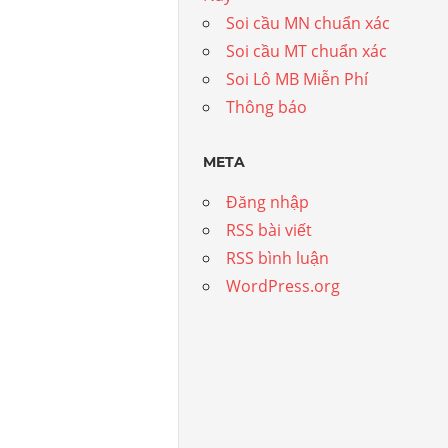
Soi cầu MN chuẩn xác
Soi cầu MT chuẩn xác
Soi Lô MB Miễn Phí
Thông báo
META
Đăng nhập
RSS bài viết
RSS bình luận
WordPress.org