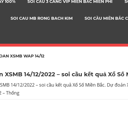
AY 100%
SOI CẦU 3 CÀNG VIP MIỀN BẮC MIỄN PHÍ
S
SOI CAU MB RONG BACH KIM
SOI CẦU MIỀN BẮC 
OAN XSMB WAP 14/12
 XSMB 14/12/2022 – soi cầu kết quả Xổ Số 
SMB 14/12/2022 – soi cầu kết quả Xổ Số Miền Bắc. Dự đoán
2 – Thống