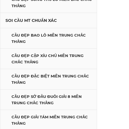
THẮNG
SOI CẦU MT CHUẨN XÁC
CẦU ĐẸP BAO LÔ MIỀN TRUNG CHẮC
THẮNG
CẦU ĐẸP CẶP XÍU CHỦ MIỀN TRUNG
CHẮC THẮNG
CẦU ĐẸP ĐẶC BIỆT MIỀN TRUNG CHẮC
THẮNG
CẦU ĐẸP SỚ ĐẦU ĐUÔI GIẢI 8 MIỀN
TRUNG CHẮC THẮNG
CẦU ĐẸP GIẢI TÁM MIỀN TRUNG CHẮC
THẮNG