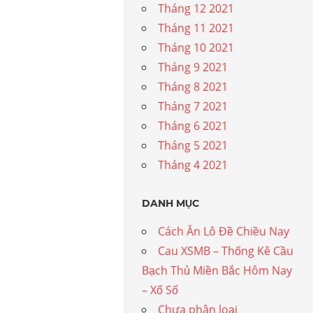
Tháng 12 2021
Tháng 11 2021
Tháng 10 2021
Tháng 9 2021
Tháng 8 2021
Tháng 7 2021
Tháng 6 2021
Tháng 5 2021
Tháng 4 2021
DANH MỤC
Cách Ăn Lô Đề Chiều Nay
Cau XSMB – Thống Kê Cầu
Bạch Thủ Miền Bắc Hôm Nay
– Xổ Số
Chưa phân loại