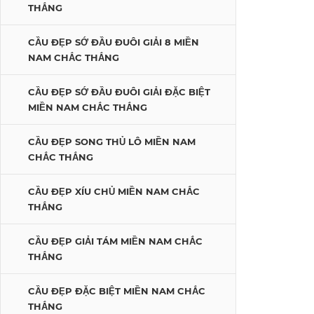
THẮNG
CẦU ĐẸP SỚ ĐẦU ĐUÔI GIẢI 8 MIỀN
NAM CHẮC THẮNG
CẦU ĐẸP SỚ ĐẦU ĐUÔI GIẢI ĐẶC BIỆT
MIỀN NAM CHẮC THẮNG
CẦU ĐẸP SONG THỦ LÔ MIỀN NAM
CHẮC THẮNG
CẦU ĐẸP XÍU CHỦ MIỀN NAM CHẮC
THẮNG
CẦU ĐẸP GIẢI TÁM MIỀN NAM CHẮC
THẮNG
CẦU ĐẸP ĐẶC BIỆT MIỀN NAM CHẮC
THẮNG