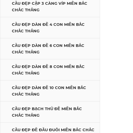
CẦU ĐẸP CẶP 3 CÀNG VÍP MIỀN BẮC
CHẮC THẮNG
CẦU ĐẸP DÀN ĐỀ 4 CON MIỀN BẮC
CHẮC THẮNG
CẦU ĐẸP DÀN ĐỀ 6 CON MIỀN BẮC
CHẮC THẮNG
CẦU ĐẸP DÀN ĐỀ 8 CON MIỀN BẮC
CHẮC THẮNG
CẦU ĐẸP DÀN ĐỀ 10 CON MIỀN BẮC
CHẮC THẮNG
CẦU ĐẸP BẠCH THỦ ĐỀ MIỀN BẮC
CHẮC THẮNG
CẦU ĐẸP ĐỀ ĐẦU ĐUÔI MIỀN BẮC CHẮC