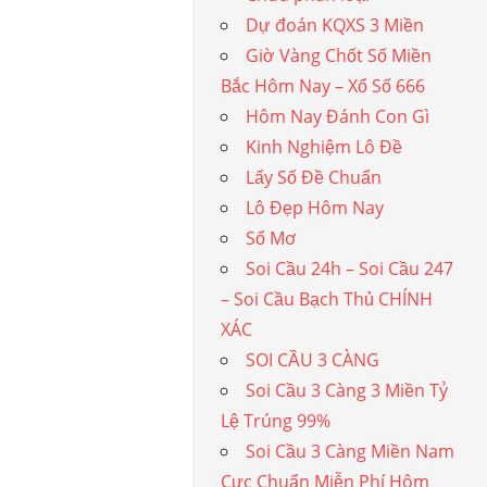
Dự đoán KQXS 3 Miền
Giờ Vàng Chốt Số Miền
Bắc Hôm Nay – Xổ Số 666
Hôm Nay Đánh Con Gì
Kinh Nghiệm Lô Đề
Lấy Số Đề Chuẩn
Lô Đẹp Hôm Nay
Sổ Mơ
Soi Cầu 24h – Soi Cầu 247
– Soi Cầu Bạch Thủ CHÍNH
XÁC
SOI CẦU 3 CÀNG
Soi Cầu 3 Càng 3 Miền Tỷ
Lệ Trúng 99%
Soi Cầu 3 Càng Miền Nam
Cực Chuẩn Miễn Phí Hôm