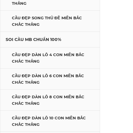
THẮNG
CẦU ĐẸP SONG THỦ ĐỀ MIỀN BẮC
CHẮC THẮNG
SOI CẦU MB CHUẨN 100%
CẦU ĐẸP DÀN LÔ 4 CON MIỀN BẮC
CHẮC THẮNG
CẦU ĐẸP DÀN LÔ 6 CON MIỀN BẮC
CHẮC THẮNG
CẦU ĐẸP DÀN LÔ 8 CON MIỀN BẮC
CHẮC THẮNG
CẦU ĐẸP DÀN LÔ 10 CON MIỀN BẮC
CHẮC THẮNG