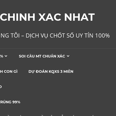
 CHINH XAC NHAT
 TÔI – DỊCH VỤ CHỐT SỐ UY TÍN 100%
0%
SOI CẦU MT CHUẨN XÁC
H CON GÌ
DỰ ĐOÁN KQXS 3 MIỀN
O
 TRÚNG 99%