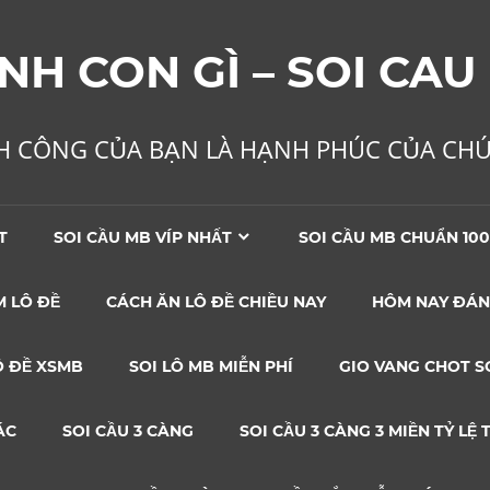
H CON GÌ – SOI CAU
 CÔNG CỦA BẠN LÀ HẠNH PHÚC CỦA CHÚNG
T
SOI CẦU MB VÍP NHẤT
SOI CẦU MB CHUẨN 10
M LÔ ĐỀ
CÁCH ĂN LÔ ĐỀ CHIỀU NAY
HÔM NAY ĐÁN
Ô ĐỀ XSMB
SOI LÔ MB MIỄN PHÍ
GIO VANG CHOT S
ÁC
SOI CẦU 3 CÀNG
SOI CẦU 3 CÀNG 3 MIỀN TỶ LỆ