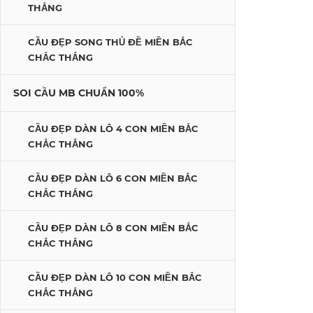
THẮNG
CẦU ĐẸP SONG THỦ ĐỀ MIỀN BẮC
CHẮC THẮNG
SOI CẦU MB CHUẨN 100%
CẦU ĐẸP DÀN LÔ 4 CON MIỀN BẮC
CHẮC THẮNG
CẦU ĐẸP DÀN LÔ 6 CON MIỀN BẮC
CHẮC THẮNG
CẦU ĐẸP DÀN LÔ 8 CON MIỀN BẮC
CHẮC THẮNG
CẦU ĐẸP DÀN LÔ 10 CON MIỀN BẮC
CHẮC THẮNG