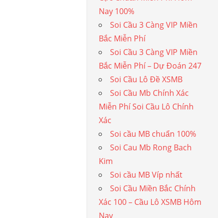
Nay 100%
Soi Cầu 3 Càng VIP Miền
Bắc Miễn Phí
Soi Cầu 3 Càng VIP Miền
Bắc Miễn Phí – Dự Đoán 247
Soi Cầu Lô Đề XSMB
Soi Cầu Mb Chính Xác
Miễn Phí Soi Cầu Lô Chính
Xác
Soi cầu MB chuẩn 100%
Soi Cau Mb Rong Bach
Kim
Soi cầu MB Víp nhất
Soi Cầu Miền Bắc Chính
Xác 100 – Cầu Lô XSMB Hôm
Nay