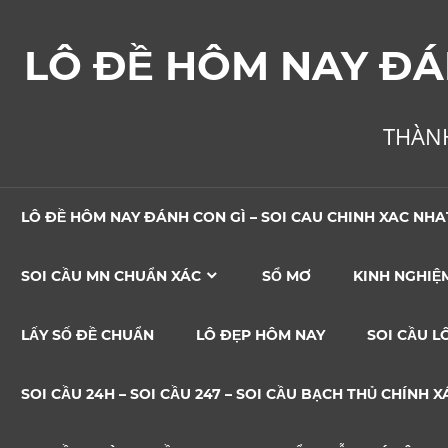
Skip
to
LÔ ĐỀ HÔM NAY ĐÁN
content
THÀNH
LÔ ĐỀ HÔM NAY ĐÁNH CON GÌ – SOI CAU CHINH XAC NHA
SOI CẦU MN CHUẨN XÁC
SỔ MƠ
KINH NGHIỆ
LẤY SỐ ĐỀ CHUẨN
LÔ ĐẸP HÔM NAY
SOI CẦU L
SOI CẦU 24H – SOI CẦU 247 – SOI CẦU BẠCH THỦ CHÍNH X