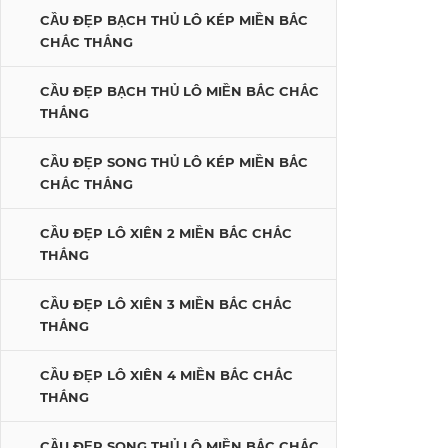
CẦU ĐẸP BẠCH THỦ LÔ KÉP MIỀN BẮC
CHẮC THẮNG
CẦU ĐẸP BẠCH THỦ LÔ MIỀN BẮC CHẮC
THẮNG
CẦU ĐẸP SONG THỦ LÔ KÉP MIỀN BẮC
CHẮC THẮNG
CẦU ĐẸP LÔ XIÊN 2 MIỀN BẮC CHẮC
THẮNG
CẦU ĐẸP LÔ XIÊN 3 MIỀN BẮC CHẮC
THẮNG
CẦU ĐẸP LÔ XIÊN 4 MIỀN BẮC CHẮC
THẮNG
CẦU ĐẸP SONG THỦ LÔ MIỀN BẮC CHẮC