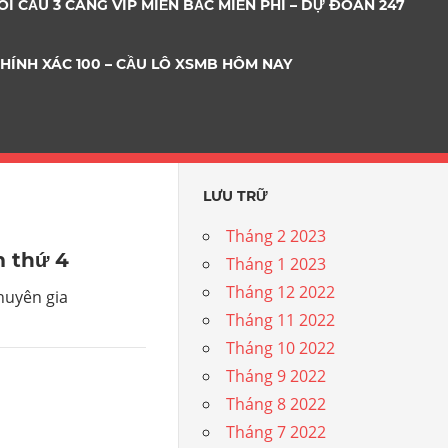
OI CẦU 3 CÀNG VIP MIỀN BẮC MIỄN PHÍ – DỰ ĐOÁN 247
CHÍNH XÁC 100 – CẦU LÔ XSMB HÔM NAY
LƯU TRỮ
Tháng 2 2023
m thứ 4
Tháng 1 2023
Tháng 12 2022
huyên gia
Tháng 11 2022
Tháng 10 2022
Tháng 9 2022
Tháng 8 2022
Tháng 7 2022