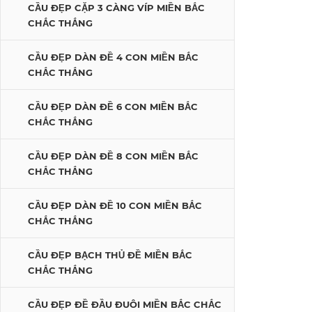
CẦU ĐẸP CẶP 3 CÀNG VÍP MIỀN BẮC
CHẮC THẮNG
CẦU ĐẸP DÀN ĐỀ 4 CON MIỀN BẮC
CHẮC THẮNG
CẦU ĐẸP DÀN ĐỀ 6 CON MIỀN BẮC
CHẮC THẮNG
CẦU ĐẸP DÀN ĐỀ 8 CON MIỀN BẮC
CHẮC THẮNG
CẦU ĐẸP DÀN ĐỀ 10 CON MIỀN BẮC
CHẮC THẮNG
CẦU ĐẸP BẠCH THỦ ĐỀ MIỀN BẮC
CHẮC THẮNG
CẦU ĐẸP ĐỀ ĐẦU ĐUÔI MIỀN BẮC CHẮC