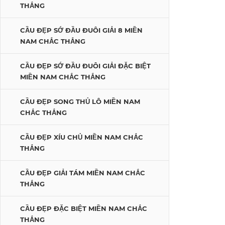
THẮNG
CẦU ĐẸP SỚ ĐẦU ĐUÔI GIẢI 8 MIỀN
NAM CHẮC THẮNG
CẦU ĐẸP SỚ ĐẦU ĐUÔI GIẢI ĐẶC BIỆT
MIỀN NAM CHẮC THẮNG
CẦU ĐẸP SONG THỦ LÔ MIỀN NAM
CHẮC THẮNG
CẦU ĐẸP XÍU CHỦ MIỀN NAM CHẮC
THẮNG
CẦU ĐẸP GIẢI TÁM MIỀN NAM CHẮC
THẮNG
CẦU ĐẸP ĐẶC BIỆT MIỀN NAM CHẮC
THẮNG