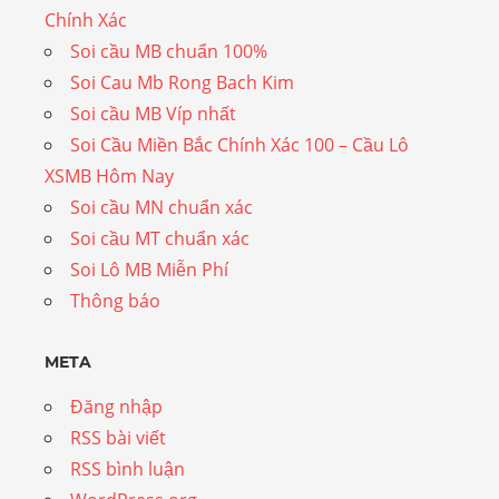
Chính Xác
Soi cầu MB chuẩn 100%
Soi Cau Mb Rong Bach Kim
Soi cầu MB Víp nhất
Soi Cầu Miền Bắc Chính Xác 100 – Cầu Lô
XSMB Hôm Nay
Soi cầu MN chuẩn xác
Soi cầu MT chuẩn xác
Soi Lô MB Miễn Phí
Thông báo
META
Đăng nhập
RSS bài viết
RSS bình luận