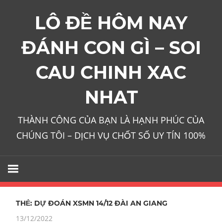
Skip
LÔ ĐỀ HÔM NAY
to
content
ĐÁNH CON GÌ – SOI
CAU CHINH XAC
NHAT
THÀNH CÔNG CỦA BẠN LÀ HẠNH PHÚC CỦA
CHÚNG TÔI – DỊCH VỤ CHỐT SỐ UY TÍN 100%
THẺ:
DỰ ĐOÁN XSMN 14/12 ĐÀI AN GIANG
13/12/2022