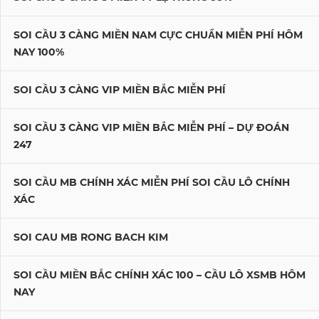
SOI CẦU 3 CÀNG MIỀN NAM CỰC CHUẨN MIỄN PHÍ HÔM
NAY 100%
SOI CẦU 3 CÀNG VIP MIỀN BẮC MIỄN PHÍ
SOI CẦU 3 CÀNG VIP MIỀN BẮC MIỄN PHÍ – DỰ ĐOÁN
247
SOI CẦU MB CHÍNH XÁC MIỄN PHÍ SOI CẦU LÔ CHÍNH
XÁC
SOI CAU MB RONG BACH KIM
SOI CẦU MIỀN BẮC CHÍNH XÁC 100 – CẦU LÔ XSMB HÔM
NAY