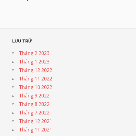
LƯU TRỮ
Tháng 2 2023
Tháng 1 2023
Tháng 12 2022
Tháng 11 2022
Tháng 10 2022
Tháng 9 2022
Tháng 8 2022
Tháng 7 2022
Tháng 12 2021
Tháng 11 2021