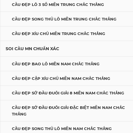
CẦU ĐẸP LÔ 3 SỐ MIỀN TRUNG CHẮC THẮNG
CẦU ĐẸP SONG THỦ LÔ MIỀN TRUNG CHẮC THẮNG
CẦU ĐẸP XÍU CHỦ MIỀN TRUNG CHẮC THẮNG
SOI CẦU MN CHUẨN XÁC
CẦU ĐẸP BAO LÔ MIỀN NAM CHẮC THẮNG
CẦU ĐẸP CẶP XÍU CHỦ MIỀN NAM CHẮC THẮNG
CẦU ĐẸP SỚ ĐẦU ĐUÔI GIẢI 8 MIỀN NAM CHẮC THẮNG
CẦU ĐẸP SỚ ĐẦU ĐUÔI GIẢI ĐẶC BIỆT MIỀN NAM CHẮC
THẮNG
CẦU ĐẸP SONG THỦ LÔ MIỀN NAM CHẮC THẮNG