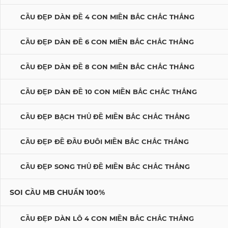
CẦU ĐẸP DÀN ĐỀ 4 CON MIỀN BẮC CHẮC THẮNG
CẦU ĐẸP DÀN ĐỀ 6 CON MIỀN BẮC CHẮC THẮNG
CẦU ĐẸP DÀN ĐỀ 8 CON MIỀN BẮC CHẮC THẮNG
CẦU ĐẸP DÀN ĐỀ 10 CON MIỀN BẮC CHẮC THẮNG
CẦU ĐẸP BẠCH THỦ ĐỀ MIỀN BẮC CHẮC THẮNG
CẦU ĐẸP ĐỀ ĐẦU ĐUÔI MIỀN BẮC CHẮC THẮNG
CẦU ĐẸP SONG THỦ ĐỀ MIỀN BẮC CHẮC THẮNG
SOI CẦU MB CHUẨN 100%
CẦU ĐẸP DÀN LÔ 4 CON MIỀN BẮC CHẮC THẮNG