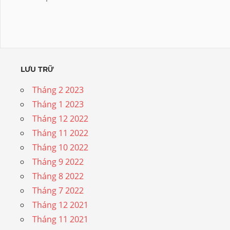
LƯU TRỮ
Tháng 2 2023
Tháng 1 2023
Tháng 12 2022
Tháng 11 2022
Tháng 10 2022
Tháng 9 2022
Tháng 8 2022
Tháng 7 2022
Tháng 12 2021
Tháng 11 2021