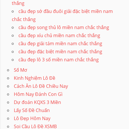
thắng
cầu đẹp sớ đầu đuôi giải đặc biệt miền nam
chắc thắng
cầu đẹp song thủ lô miền nam chắc thắng
cầu đẹp xíu chủ miền nam chắc thắng
cầu đẹp giải tám miền nam chắc thắng
cầu đẹp đặc biệt miền nam chắc thắng
cầu đẹp lô 3 số miền nam chắc thắng
Sổ Mơ
Kinh Nghiệm Lô Đề
Cách Ăn Lô Đề Chiều Nay
Hôm Nay Đánh Con Gì
Dự đoán KQXS 3 Miền
Lấy Số Đề Chuẩn
Lô Đẹp Hôm Nay
Soi Cầu Lô Đề XSMB