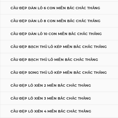
CẦU ĐẸP DÀN LÔ 6 CON MIỀN BẮC CHẮC THẮNG
CẦU ĐẸP DÀN LÔ 8 CON MIỀN BẮC CHẮC THẮNG
CẦU ĐẸP DÀN LÔ 10 CON MIỀN BẮC CHẮC THẮNG
CẦU ĐẸP BẠCH THỦ LÔ KÉP MIỀN BẮC CHẮC THẮNG
CẦU ĐẸP BẠCH THỦ LÔ MIỀN BẮC CHẮC THẮNG
CẦU ĐẸP SONG THỦ LÔ KÉP MIỀN BẮC CHẮC THẮNG
CẦU ĐẸP LÔ XIÊN 2 MIỀN BẮC CHẮC THẮNG
CẦU ĐẸP LÔ XIÊN 3 MIỀN BẮC CHẮC THẮNG
CẦU ĐẸP LÔ XIÊN 4 MIỀN BẮC CHẮC THẮNG