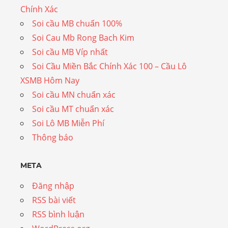
Chính Xác
Soi cầu MB chuẩn 100%
Soi Cau Mb Rong Bach Kim
Soi cầu MB Víp nhất
Soi Cầu Miền Bắc Chính Xác 100 – Cầu Lô
XSMB Hôm Nay
Soi cầu MN chuẩn xác
Soi cầu MT chuẩn xác
Soi Lô MB Miễn Phí
Thông báo
META
Đăng nhập
RSS bài viết
RSS bình luận