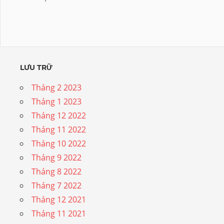
LƯU TRỮ
Tháng 2 2023
Tháng 1 2023
Tháng 12 2022
Tháng 11 2022
Tháng 10 2022
Tháng 9 2022
Tháng 8 2022
Tháng 7 2022
Tháng 12 2021
Tháng 11 2021