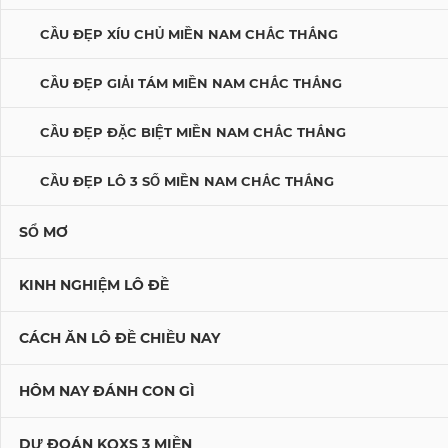
CẦU ĐẸP XÍU CHỦ MIỀN NAM CHẮC THẮNG
CẦU ĐẸP GIẢI TÁM MIỀN NAM CHẮC THẮNG
CẦU ĐẸP ĐẶC BIỆT MIỀN NAM CHẮC THẮNG
CẦU ĐẸP LÔ 3 SỐ MIỀN NAM CHẮC THẮNG
SỔ MƠ
KINH NGHIỆM LÔ ĐỀ
CÁCH ĂN LÔ ĐỀ CHIỀU NAY
HÔM NAY ĐÁNH CON GÌ
DỰ ĐOÁN KQXS 3 MIỀN