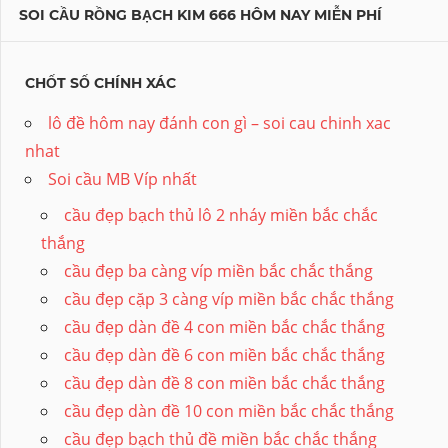
SOI CẦU RỒNG BẠCH KIM 666 HÔM NAY MIỄN PHÍ
CHỐT SỐ CHÍNH XÁC
lô đề hôm nay đánh con gì – soi cau chinh xac
nhat
Soi cầu MB Víp nhất
cầu đẹp bạch thủ lô 2 nháy miền bắc chắc
thắng
cầu đẹp ba càng víp miền bắc chắc thắng
cầu đẹp cặp 3 càng víp miền bắc chắc thắng
cầu đẹp dàn đề 4 con miền bắc chắc thắng
cầu đẹp dàn đề 6 con miền bắc chắc thắng
cầu đẹp dàn đề 8 con miền bắc chắc thắng
cầu đẹp dàn đề 10 con miền bắc chắc thắng
cầu đẹp bạch thủ đề miền bắc chắc thắng