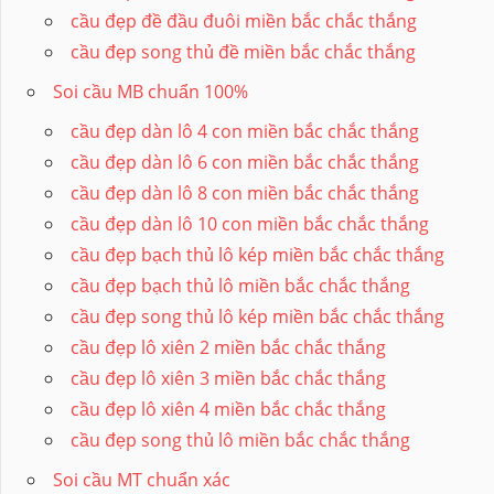
cầu đẹp đề đầu đuôi miền bắc chắc thắng
cầu đẹp song thủ đề miền bắc chắc thắng
Soi cầu MB chuẩn 100%
cầu đẹp dàn lô 4 con miền bắc chắc thắng
cầu đẹp dàn lô 6 con miền bắc chắc thắng
cầu đẹp dàn lô 8 con miền bắc chắc thắng
cầu đẹp dàn lô 10 con miền bắc chắc thắng
cầu đẹp bạch thủ lô kép miền bắc chắc thắng
cầu đẹp bạch thủ lô miền bắc chắc thắng
cầu đẹp song thủ lô kép miền bắc chắc thắng
cầu đẹp lô xiên 2 miền bắc chắc thắng
cầu đẹp lô xiên 3 miền bắc chắc thắng
cầu đẹp lô xiên 4 miền bắc chắc thắng
cầu đẹp song thủ lô miền bắc chắc thắng
Soi cầu MT chuẩn xác