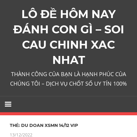
Skip
LÔ ĐỀ HÔM NAY
to
content
ĐÁNH CON GÌ – SOI
CAU CHINH XAC
NHAT
THÀNH CÔNG CỦA BẠN LÀ HẠNH PHÚC CỦA
CHÚNG TÔI – DỊCH VỤ CHỐT SỐ UY TÍN 100%
THẺ:
DU DOAN XSMN 14/12 VIP
13/12/2022