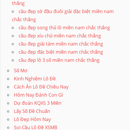
thắng
cầu đẹp sớ đầu đuôi giải đặc biệt miền nam
chắc thắng
cầu đẹp song thủ lô miền nam chắc thắng
cầu đẹp xíu chủ miền nam chắc thắng
cầu đẹp giải tám miền nam chắc thắng
cầu đẹp đặc biệt miền nam chắc thắng
cầu đẹp lô 3 số miền nam chắc thắng
Sổ Mơ
Kinh Nghiệm Lô Đề
Cách Ăn Lô Đề Chiều Nay
Hôm Nay Đánh Con Gì
Dự đoán KQXS 3 Miền
Lấy Số Đề Chuẩn
Lô Đẹp Hôm Nay
Soi Cầu Lô Đề XSMB