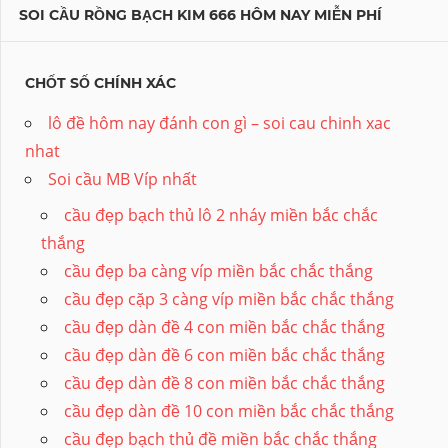
SOI CẦU RỒNG BẠCH KIM 666 HÔM NAY MIỄN PHÍ
CHỐT SỐ CHÍNH XÁC
lô đề hôm nay đánh con gì – soi cau chinh xac
nhat
Soi cầu MB Víp nhất
cầu đẹp bạch thủ lô 2 nháy miền bắc chắc
thắng
cầu đẹp ba càng víp miền bắc chắc thắng
cầu đẹp cặp 3 càng víp miền bắc chắc thắng
cầu đẹp dàn đề 4 con miền bắc chắc thắng
cầu đẹp dàn đề 6 con miền bắc chắc thắng
cầu đẹp dàn đề 8 con miền bắc chắc thắng
cầu đẹp dàn đề 10 con miền bắc chắc thắng
cầu đẹp bạch thủ đề miền bắc chắc thắng