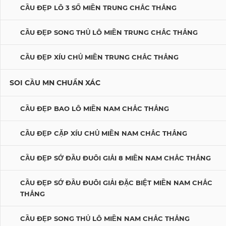
CẦU ĐẸP LÔ 3 SỐ MIỀN TRUNG CHẮC THẮNG
CẦU ĐẸP SONG THỦ LÔ MIỀN TRUNG CHẮC THẮNG
CẦU ĐẸP XÍU CHỦ MIỀN TRUNG CHẮC THẮNG
SOI CẦU MN CHUẨN XÁC
CẦU ĐẸP BAO LÔ MIỀN NAM CHẮC THẮNG
CẦU ĐẸP CẶP XÍU CHỦ MIỀN NAM CHẮC THẮNG
CẦU ĐẸP SỚ ĐẦU ĐUÔI GIẢI 8 MIỀN NAM CHẮC THẮNG
CẦU ĐẸP SỚ ĐẦU ĐUÔI GIẢI ĐẶC BIỆT MIỀN NAM CHẮC
THẮNG
CẦU ĐẸP SONG THỦ LÔ MIỀN NAM CHẮC THẮNG