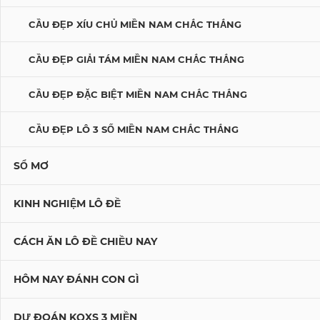
CẦU ĐẸP XÍU CHỦ MIỀN NAM CHẮC THẮNG
CẦU ĐẸP GIẢI TÁM MIỀN NAM CHẮC THẮNG
CẦU ĐẸP ĐẶC BIỆT MIỀN NAM CHẮC THẮNG
CẦU ĐẸP LÔ 3 SỐ MIỀN NAM CHẮC THẮNG
SỔ MƠ
KINH NGHIỆM LÔ ĐỀ
CÁCH ĂN LÔ ĐỀ CHIỀU NAY
HÔM NAY ĐÁNH CON GÌ
DỰ ĐOÁN KQXS 3 MIỀN