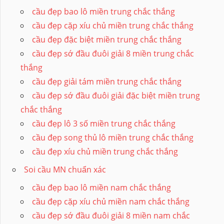
cầu đẹp bao lô miền trung chắc thắng
cầu đẹp cặp xíu chủ miền trung chắc thắng
cầu đẹp đặc biệt miền trung chắc thắng
cầu đẹp sớ đầu đuôi giải 8 miền trung chắc
thắng
cầu đẹp giải tám miền trung chắc thắng
cầu đẹp sớ đầu đuôi giải đặc biệt miền trung
chắc thắng
cầu đẹp lô 3 số miền trung chắc thắng
cầu đẹp song thủ lô miền trung chắc thắng
cầu đẹp xíu chủ miền trung chắc thắng
Soi cầu MN chuẩn xác
cầu đẹp bao lô miền nam chắc thắng
cầu đẹp cặp xíu chủ miền nam chắc thắng
cầu đẹp sớ đầu đuôi giải 8 miền nam chắc