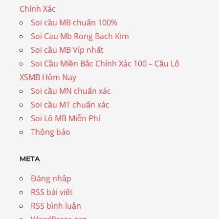
Chính Xác
Soi cầu MB chuẩn 100%
Soi Cau Mb Rong Bach Kim
Soi cầu MB Víp nhất
Soi Cầu Miền Bắc Chính Xác 100 – Cầu Lô
XSMB Hôm Nay
Soi cầu MN chuẩn xác
Soi cầu MT chuẩn xác
Soi Lô MB Miễn Phí
Thông báo
META
Đăng nhập
RSS bài viết
RSS bình luận