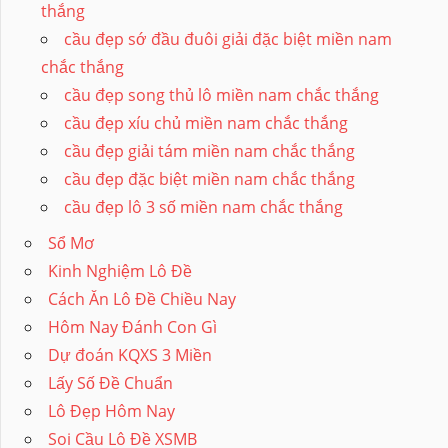
thắng
cầu đẹp sớ đầu đuôi giải đặc biệt miền nam
chắc thắng
cầu đẹp song thủ lô miền nam chắc thắng
cầu đẹp xíu chủ miền nam chắc thắng
cầu đẹp giải tám miền nam chắc thắng
cầu đẹp đặc biệt miền nam chắc thắng
cầu đẹp lô 3 số miền nam chắc thắng
Sổ Mơ
Kinh Nghiệm Lô Đề
Cách Ăn Lô Đề Chiều Nay
Hôm Nay Đánh Con Gì
Dự đoán KQXS 3 Miền
Lấy Số Đề Chuẩn
Lô Đẹp Hôm Nay
Soi Cầu Lô Đề XSMB