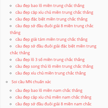
cầu đẹp bao lô miền trung chắc thắng
cầu đẹp cặp xíu chủ miền trung chắc thắng
cầu đẹp đặc biệt miền trung chắc thắng
cầu đẹp sớ đầu đuôi giải 8 miền trung chắc
thắng
cầu đẹp giải tám miền trung chắc thắng
cầu đẹp sớ đầu đuôi giải đặc biệt miền trung
chắc thắng
cầu đẹp lô 3 số miền trung chắc thắng
cầu đẹp song thủ lô miền trung chắc thắng
cầu đẹp xíu chủ miền trung chắc thắng
Soi cầu MN chuẩn xác
cầu đẹp bao lô miền nam chắc thắng
cầu đẹp cặp xíu chủ miền nam chắc thắng
cầu đẹp sớ đầu đuôi giải 8 miền nam chắc