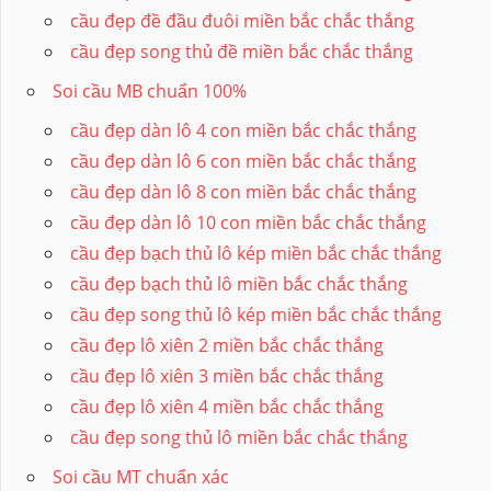
cầu đẹp đề đầu đuôi miền bắc chắc thắng
cầu đẹp song thủ đề miền bắc chắc thắng
Soi cầu MB chuẩn 100%
cầu đẹp dàn lô 4 con miền bắc chắc thắng
cầu đẹp dàn lô 6 con miền bắc chắc thắng
cầu đẹp dàn lô 8 con miền bắc chắc thắng
cầu đẹp dàn lô 10 con miền bắc chắc thắng
cầu đẹp bạch thủ lô kép miền bắc chắc thắng
cầu đẹp bạch thủ lô miền bắc chắc thắng
cầu đẹp song thủ lô kép miền bắc chắc thắng
cầu đẹp lô xiên 2 miền bắc chắc thắng
cầu đẹp lô xiên 3 miền bắc chắc thắng
cầu đẹp lô xiên 4 miền bắc chắc thắng
cầu đẹp song thủ lô miền bắc chắc thắng
Soi cầu MT chuẩn xác