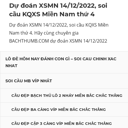
Dự đoán XSMN 14/12/2022, soi
cầu KQXS Miền Nam thứ 4
Dự đoán XSMN 14/12/2022, soi cầu KQXS Miền
Nam thứ 4. Hãy cùng chuyên gia
BACHTHUMB.COM dự đoán XSMN 14/12/2022
LÔ ĐỀ HÔM NAY ĐÁNH CON GÌ – SOI CAU CHINH XAC
NHAT
SOI CẦU MB VÍP NHẤT
CẦU ĐẸP BẠCH THỦ LÔ 2 NHÁY MIỀN BẮC CHẮC THẮNG
CẦU ĐẸP BA CÀNG VÍP MIỀN BẮC CHẮC THẮNG
CẦU ĐẸP CẶP 3 CÀNG VÍP MIỀN BẮC CHẮC THẮNG