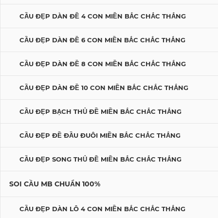
CẦU ĐẸP DÀN ĐỀ 4 CON MIỀN BẮC CHẮC THẮNG
CẦU ĐẸP DÀN ĐỀ 6 CON MIỀN BẮC CHẮC THẮNG
CẦU ĐẸP DÀN ĐỀ 8 CON MIỀN BẮC CHẮC THẮNG
CẦU ĐẸP DÀN ĐỀ 10 CON MIỀN BẮC CHẮC THẮNG
CẦU ĐẸP BẠCH THỦ ĐỀ MIỀN BẮC CHẮC THẮNG
CẦU ĐẸP ĐỀ ĐẦU ĐUÔI MIỀN BẮC CHẮC THẮNG
CẦU ĐẸP SONG THỦ ĐỀ MIỀN BẮC CHẮC THẮNG
SOI CẦU MB CHUẨN 100%
CẦU ĐẸP DÀN LÔ 4 CON MIỀN BẮC CHẮC THẮNG