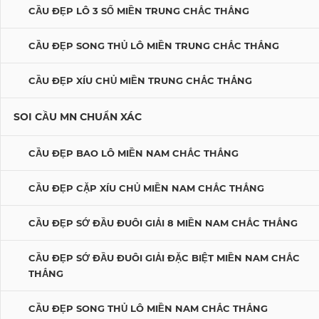
CẦU ĐẸP LÔ 3 SỐ MIỀN TRUNG CHẮC THẮNG
CẦU ĐẸP SONG THỦ LÔ MIỀN TRUNG CHẮC THẮNG
CẦU ĐẸP XÍU CHỦ MIỀN TRUNG CHẮC THẮNG
SOI CẦU MN CHUẨN XÁC
CẦU ĐẸP BAO LÔ MIỀN NAM CHẮC THẮNG
CẦU ĐẸP CẶP XÍU CHỦ MIỀN NAM CHẮC THẮNG
CẦU ĐẸP SỚ ĐẦU ĐUÔI GIẢI 8 MIỀN NAM CHẮC THẮNG
CẦU ĐẸP SỚ ĐẦU ĐUÔI GIẢI ĐẶC BIỆT MIỀN NAM CHẮC
THẮNG
CẦU ĐẸP SONG THỦ LÔ MIỀN NAM CHẮC THẮNG