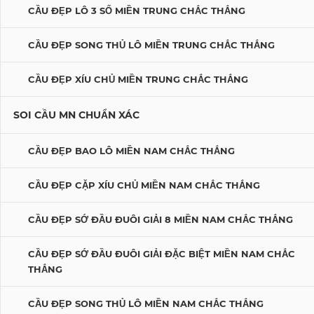
CẦU ĐẸP LÔ 3 SỐ MIỀN TRUNG CHẮC THẮNG
CẦU ĐẸP SONG THỦ LÔ MIỀN TRUNG CHẮC THẮNG
CẦU ĐẸP XÍU CHỦ MIỀN TRUNG CHẮC THẮNG
SOI CẦU MN CHUẨN XÁC
CẦU ĐẸP BAO LÔ MIỀN NAM CHẮC THẮNG
CẦU ĐẸP CẶP XÍU CHỦ MIỀN NAM CHẮC THẮNG
CẦU ĐẸP SỚ ĐẦU ĐUÔI GIẢI 8 MIỀN NAM CHẮC THẮNG
CẦU ĐẸP SỚ ĐẦU ĐUÔI GIẢI ĐẶC BIỆT MIỀN NAM CHẮC
THẮNG
CẦU ĐẸP SONG THỦ LÔ MIỀN NAM CHẮC THẮNG