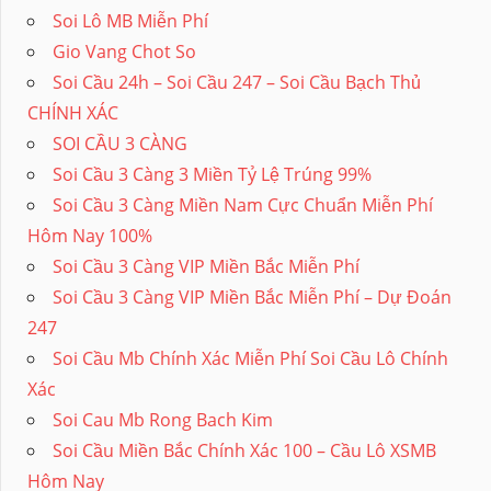
Soi Lô MB Miễn Phí
Gio Vang Chot So
Soi Cầu 24h – Soi Cầu 247 – Soi Cầu Bạch Thủ
CHÍNH XÁC
SOI CẦU 3 CÀNG
Soi Cầu 3 Càng 3 Miền Tỷ Lệ Trúng 99%
Soi Cầu 3 Càng Miền Nam Cực Chuẩn Miễn Phí
Hôm Nay 100%
Soi Cầu 3 Càng VIP Miền Bắc Miễn Phí
Soi Cầu 3 Càng VIP Miền Bắc Miễn Phí – Dự Đoán
247
Soi Cầu Mb Chính Xác Miễn Phí Soi Cầu Lô Chính
Xác
Soi Cau Mb Rong Bach Kim
Soi Cầu Miền Bắc Chính Xác 100 – Cầu Lô XSMB
Hôm Nay