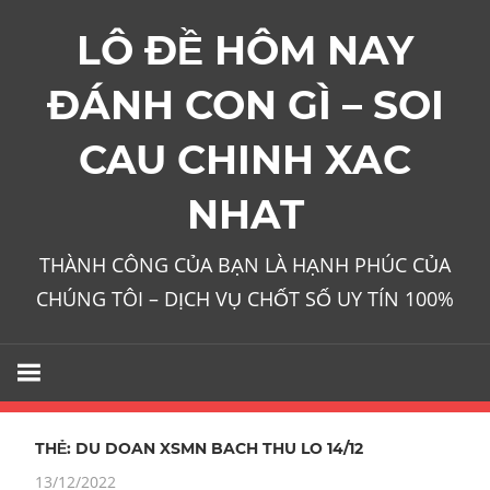
Skip
LÔ ĐỀ HÔM NAY
to
content
ĐÁNH CON GÌ – SOI
CAU CHINH XAC
NHAT
THÀNH CÔNG CỦA BẠN LÀ HẠNH PHÚC CỦA
CHÚNG TÔI – DỊCH VỤ CHỐT SỐ UY TÍN 100%
THẺ:
DU DOAN XSMN BACH THU LO 14/12
13/12/2022