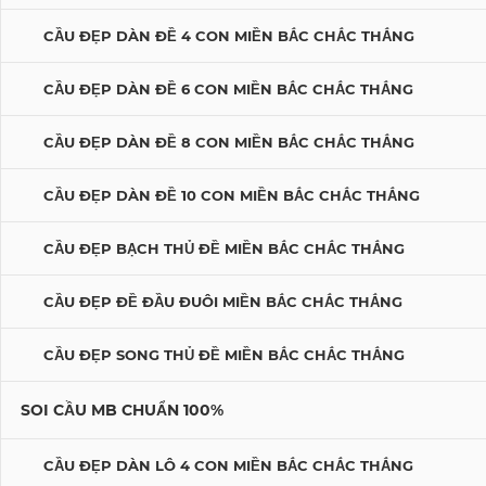
CẦU ĐẸP DÀN ĐỀ 4 CON MIỀN BẮC CHẮC THẮNG
CẦU ĐẸP DÀN ĐỀ 6 CON MIỀN BẮC CHẮC THẮNG
CẦU ĐẸP DÀN ĐỀ 8 CON MIỀN BẮC CHẮC THẮNG
CẦU ĐẸP DÀN ĐỀ 10 CON MIỀN BẮC CHẮC THẮNG
CẦU ĐẸP BẠCH THỦ ĐỀ MIỀN BẮC CHẮC THẮNG
CẦU ĐẸP ĐỀ ĐẦU ĐUÔI MIỀN BẮC CHẮC THẮNG
CẦU ĐẸP SONG THỦ ĐỀ MIỀN BẮC CHẮC THẮNG
SOI CẦU MB CHUẨN 100%
CẦU ĐẸP DÀN LÔ 4 CON MIỀN BẮC CHẮC THẮNG