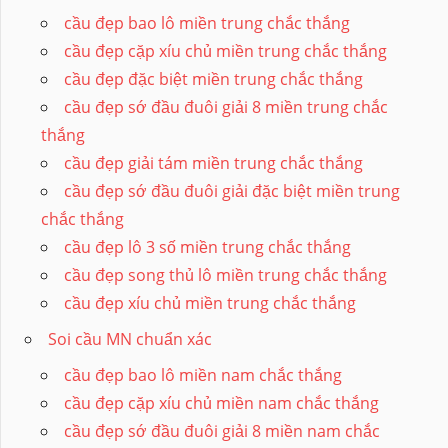
cầu đẹp bao lô miền trung chắc thắng
cầu đẹp cặp xíu chủ miền trung chắc thắng
cầu đẹp đặc biệt miền trung chắc thắng
cầu đẹp sớ đầu đuôi giải 8 miền trung chắc
thắng
cầu đẹp giải tám miền trung chắc thắng
cầu đẹp sớ đầu đuôi giải đặc biệt miền trung
chắc thắng
cầu đẹp lô 3 số miền trung chắc thắng
cầu đẹp song thủ lô miền trung chắc thắng
cầu đẹp xíu chủ miền trung chắc thắng
Soi cầu MN chuẩn xác
cầu đẹp bao lô miền nam chắc thắng
cầu đẹp cặp xíu chủ miền nam chắc thắng
cầu đẹp sớ đầu đuôi giải 8 miền nam chắc