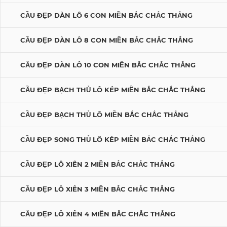
CẦU ĐẸP DÀN LÔ 6 CON MIỀN BẮC CHẮC THẮNG
CẦU ĐẸP DÀN LÔ 8 CON MIỀN BẮC CHẮC THẮNG
CẦU ĐẸP DÀN LÔ 10 CON MIỀN BẮC CHẮC THẮNG
CẦU ĐẸP BẠCH THỦ LÔ KÉP MIỀN BẮC CHẮC THẮNG
CẦU ĐẸP BẠCH THỦ LÔ MIỀN BẮC CHẮC THẮNG
CẦU ĐẸP SONG THỦ LÔ KÉP MIỀN BẮC CHẮC THẮNG
CẦU ĐẸP LÔ XIÊN 2 MIỀN BẮC CHẮC THẮNG
CẦU ĐẸP LÔ XIÊN 3 MIỀN BẮC CHẮC THẮNG
CẦU ĐẸP LÔ XIÊN 4 MIỀN BẮC CHẮC THẮNG