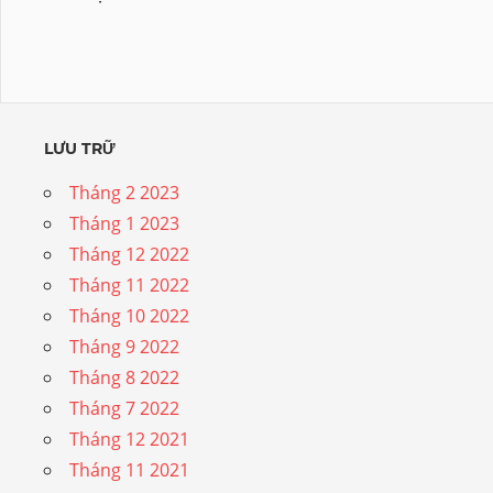
LƯU TRỮ
Tháng 2 2023
Tháng 1 2023
Tháng 12 2022
Tháng 11 2022
Tháng 10 2022
Tháng 9 2022
Tháng 8 2022
Tháng 7 2022
Tháng 12 2021
Tháng 11 2021