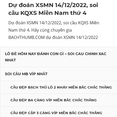
Dự đoán XSMN 14/12/2022, soi
cầu KQXS Miền Nam thứ 4
Dự đoán XSMN 14/12/2022, soi cầu KQXS Miền
Nam thứ 4. Hãy cùng chuyên gia
BACHTHUMB.COM dự đoán XSMN 14/12/2022
LÔ ĐỀ HÔM NAY ĐÁNH CON GÌ – SOI CAU CHINH XAC
NHAT
SOI CẦU MB VÍP NHẤT
CẦU ĐẸP BẠCH THỦ LÔ 2 NHÁY MIỀN BẮC CHẮC THẮNG
CẦU ĐẸP BA CÀNG VÍP MIỀN BẮC CHẮC THẮNG
CẦU ĐẸP CẶP 3 CÀNG VÍP MIỀN BẮC CHẮC THẮNG