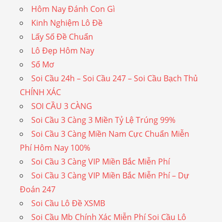
Hôm Nay Đánh Con Gì
Kinh Nghiệm Lô Đề
Lấy Số Đề Chuẩn
Lô Đẹp Hôm Nay
Sổ Mơ
Soi Cầu 24h – Soi Cầu 247 – Soi Cầu Bạch Thủ
CHÍNH XÁC
SOI CẦU 3 CÀNG
Soi Cầu 3 Càng 3 Miền Tỷ Lệ Trúng 99%
Soi Cầu 3 Càng Miền Nam Cực Chuẩn Miễn
Phí Hôm Nay 100%
Soi Cầu 3 Càng VIP Miền Bắc Miễn Phí
Soi Cầu 3 Càng VIP Miền Bắc Miễn Phí – Dự
Đoán 247
Soi Cầu Lô Đề XSMB
Soi Cầu Mb Chính Xác Miễn Phí Soi Cầu Lô