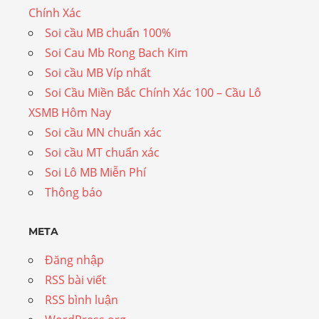
Chính Xác
Soi cầu MB chuẩn 100%
Soi Cau Mb Rong Bach Kim
Soi cầu MB Víp nhất
Soi Cầu Miền Bắc Chính Xác 100 – Cầu Lô
XSMB Hôm Nay
Soi cầu MN chuẩn xác
Soi cầu MT chuẩn xác
Soi Lô MB Miễn Phí
Thông báo
META
Đăng nhập
RSS bài viết
RSS bình luận