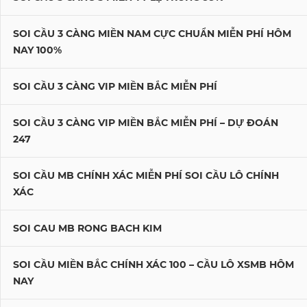
SOI CẦU 3 CÀNG MIỀN NAM CỰC CHUẨN MIỄN PHÍ HÔM
NAY 100%
SOI CẦU 3 CÀNG VIP MIỀN BẮC MIỄN PHÍ
SOI CẦU 3 CÀNG VIP MIỀN BẮC MIỄN PHÍ – DỰ ĐOÁN
247
SOI CẦU MB CHÍNH XÁC MIỄN PHÍ SOI CẦU LÔ CHÍNH
XÁC
SOI CAU MB RONG BACH KIM
SOI CẦU MIỀN BẮC CHÍNH XÁC 100 – CẦU LÔ XSMB HÔM
NAY