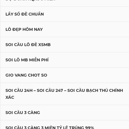
LẤY SỐ ĐỀ CHUẨN
LÔ ĐẸP HÔM NAY
SOI CẦU LÔ ĐỀ XSMB
SOI LÔ MB MIỄN PHÍ
GIO VANG CHOT SO
SOI CẦU 24H – SOI CẦU 247 – SOI CẦU BẠCH THỦ CHÍNH
XÁC
SOI CẦU 3 CÀNG
SOI CẦU 3 CÀNG 3 MIỀN TỶ LỆ TRÚNG 99%