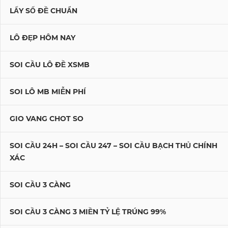
LẤY SỐ ĐỀ CHUẨN
LÔ ĐẸP HÔM NAY
SOI CẦU LÔ ĐỀ XSMB
SOI LÔ MB MIỄN PHÍ
GIO VANG CHOT SO
SOI CẦU 24H – SOI CẦU 247 – SOI CẦU BẠCH THỦ CHÍNH
XÁC
SOI CẦU 3 CÀNG
SOI CẦU 3 CÀNG 3 MIỀN TỶ LỆ TRÚNG 99%