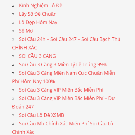
Kinh Nghiệm Lô Đề
Lấy Số Đề Chuẩn
Lô Đẹp Hôm Nay
Sổ Mơ
Soi Cầu 24h – Soi Cầu 247 – Soi Cầu Bạch Thủ
CHÍNH XÁC
SOI CẦU 3 CÀNG
Soi Cầu 3 Càng 3 Miền Tỷ Lệ Trúng 99%
Soi Cầu 3 Càng Miền Nam Cực Chuẩn Miễn
Phí Hôm Nay 100%
Soi Cầu 3 Càng VIP Miền Bắc Miễn Phí
Soi Cầu 3 Càng VIP Miền Bắc Miễn Phí – Dự
Đoán 247
Soi Cầu Lô Đề XSMB
Soi Cầu Mb Chính Xác Miễn Phí Soi Cầu Lô
Chính Xác