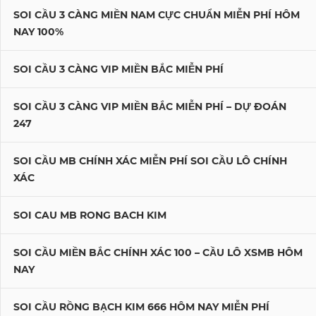
SOI CẦU 3 CÀNG MIỀN NAM CỰC CHUẨN MIỄN PHÍ HÔM
NAY 100%
SOI CẦU 3 CÀNG VIP MIỀN BẮC MIỄN PHÍ
SOI CẦU 3 CÀNG VIP MIỀN BẮC MIỄN PHÍ – DỰ ĐOÁN
247
SOI CẦU MB CHÍNH XÁC MIỄN PHÍ SOI CẦU LÔ CHÍNH
XÁC
SOI CAU MB RONG BACH KIM
SOI CẦU MIỀN BẮC CHÍNH XÁC 100 – CẦU LÔ XSMB HÔM
NAY
SOI CẦU RỒNG BẠCH KIM 666 HÔM NAY MIỄN PHÍ