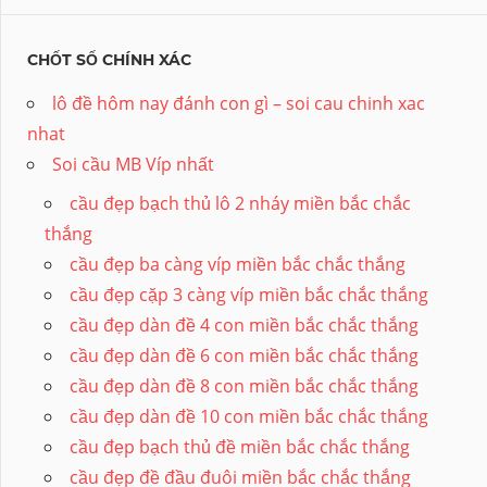
CHỐT SỐ CHÍNH XÁC
lô đề hôm nay đánh con gì – soi cau chinh xac
nhat
Soi cầu MB Víp nhất
cầu đẹp bạch thủ lô 2 nháy miền bắc chắc
thắng
cầu đẹp ba càng víp miền bắc chắc thắng
cầu đẹp cặp 3 càng víp miền bắc chắc thắng
cầu đẹp dàn đề 4 con miền bắc chắc thắng
cầu đẹp dàn đề 6 con miền bắc chắc thắng
cầu đẹp dàn đề 8 con miền bắc chắc thắng
cầu đẹp dàn đề 10 con miền bắc chắc thắng
cầu đẹp bạch thủ đề miền bắc chắc thắng
cầu đẹp đề đầu đuôi miền bắc chắc thắng