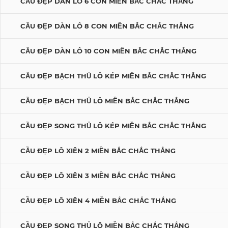
CẦU ĐẸP DÀN LÔ 6 CON MIỀN BẮC CHẮC THẮNG
CẦU ĐẸP DÀN LÔ 8 CON MIỀN BẮC CHẮC THẮNG
CẦU ĐẸP DÀN LÔ 10 CON MIỀN BẮC CHẮC THẮNG
CẦU ĐẸP BẠCH THỦ LÔ KÉP MIỀN BẮC CHẮC THẮNG
CẦU ĐẸP BẠCH THỦ LÔ MIỀN BẮC CHẮC THẮNG
CẦU ĐẸP SONG THỦ LÔ KÉP MIỀN BẮC CHẮC THẮNG
CẦU ĐẸP LÔ XIÊN 2 MIỀN BẮC CHẮC THẮNG
CẦU ĐẸP LÔ XIÊN 3 MIỀN BẮC CHẮC THẮNG
CẦU ĐẸP LÔ XIÊN 4 MIỀN BẮC CHẮC THẮNG
CẦU ĐẸP SONG THỦ LÔ MIỀN BẮC CHẮC THẮNG