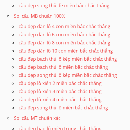
cầu đẹp song thủ đề miền bắc chắc thắng
Soi cầu MB chuẩn 100%
cầu đẹp dàn lô 4 con miền bắc chắc thắng
cầu đẹp dàn lô 6 con miền bắc chắc thắng
cầu đẹp dàn lô 8 con miền bắc chắc thắng
cầu đẹp dàn lô 10 con miền bắc chắc thắng
cầu đẹp bạch thủ lô kép miền bắc chắc thắng
cầu đẹp bạch thủ lô miền bắc chắc thắng
cầu đẹp song thủ lô kép miền bắc chắc thắng
cầu đẹp lô xiên 2 miền bắc chắc thắng
cầu đẹp lô xiên 3 miền bắc chắc thắng
cầu đẹp lô xiên 4 miền bắc chắc thắng
cầu đẹp song thủ lô miền bắc chắc thắng
Soi cầu MT chuẩn xác
cầu đẹp bao lô miền trung chắc thắng