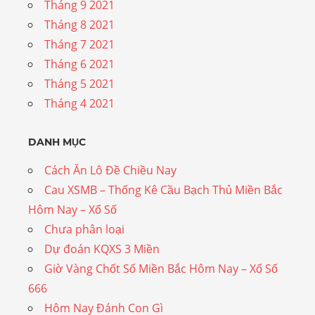
Tháng 9 2021
Tháng 8 2021
Tháng 7 2021
Tháng 6 2021
Tháng 5 2021
Tháng 4 2021
DANH MỤC
Cách Ăn Lô Đề Chiều Nay
Cau XSMB – Thống Kê Cầu Bạch Thủ Miền Bắc
Hôm Nay – Xổ Số
Chưa phân loại
Dự đoán KQXS 3 Miền
Giờ Vàng Chốt Số Miền Bắc Hôm Nay – Xổ Số
666
Hôm Nay Đánh Con Gì