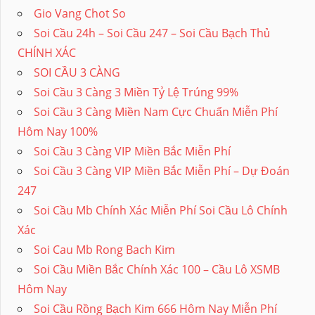
Gio Vang Chot So
Soi Cầu 24h – Soi Cầu 247 – Soi Cầu Bạch Thủ
CHÍNH XÁC
SOI CẦU 3 CÀNG
Soi Cầu 3 Càng 3 Miền Tỷ Lệ Trúng 99%
Soi Cầu 3 Càng Miền Nam Cực Chuẩn Miễn Phí
Hôm Nay 100%
Soi Cầu 3 Càng VIP Miền Bắc Miễn Phí
Soi Cầu 3 Càng VIP Miền Bắc Miễn Phí – Dự Đoán
247
Soi Cầu Mb Chính Xác Miễn Phí Soi Cầu Lô Chính
Xác
Soi Cau Mb Rong Bach Kim
Soi Cầu Miền Bắc Chính Xác 100 – Cầu Lô XSMB
Hôm Nay
Soi Cầu Rồng Bạch Kim 666 Hôm Nay Miễn Phí