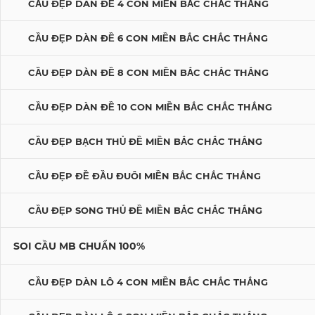
CẦU ĐẸP DÀN ĐỀ 4 CON MIỀN BẮC CHẮC THẮNG
CẦU ĐẸP DÀN ĐỀ 6 CON MIỀN BẮC CHẮC THẮNG
CẦU ĐẸP DÀN ĐỀ 8 CON MIỀN BẮC CHẮC THẮNG
CẦU ĐẸP DÀN ĐỀ 10 CON MIỀN BẮC CHẮC THẮNG
CẦU ĐẸP BẠCH THỦ ĐỀ MIỀN BẮC CHẮC THẮNG
CẦU ĐẸP ĐỀ ĐẦU ĐUÔI MIỀN BẮC CHẮC THẮNG
CẦU ĐẸP SONG THỦ ĐỀ MIỀN BẮC CHẮC THẮNG
SOI CẦU MB CHUẨN 100%
CẦU ĐẸP DÀN LÔ 4 CON MIỀN BẮC CHẮC THẮNG