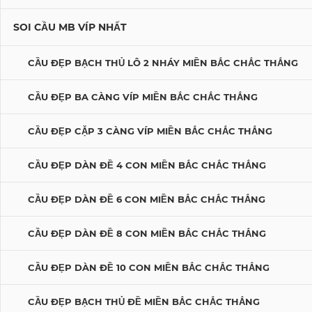
SOI CẦU MB VÍP NHẤT
CẦU ĐẸP BẠCH THỦ LÔ 2 NHÁY MIỀN BẮC CHẮC THẮNG
CẦU ĐẸP BA CÀNG VÍP MIỀN BẮC CHẮC THẮNG
CẦU ĐẸP CẶP 3 CÀNG VÍP MIỀN BẮC CHẮC THẮNG
CẦU ĐẸP DÀN ĐỀ 4 CON MIỀN BẮC CHẮC THẮNG
CẦU ĐẸP DÀN ĐỀ 6 CON MIỀN BẮC CHẮC THẮNG
CẦU ĐẸP DÀN ĐỀ 8 CON MIỀN BẮC CHẮC THẮNG
CẦU ĐẸP DÀN ĐỀ 10 CON MIỀN BẮC CHẮC THẮNG
CẦU ĐẸP BẠCH THỦ ĐỀ MIỀN BẮC CHẮC THẮNG