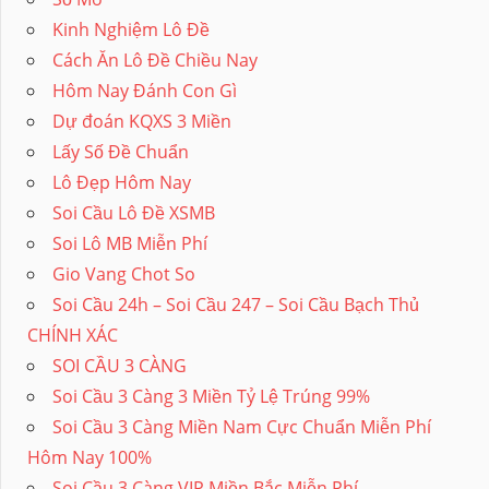
Kinh Nghiệm Lô Đề
Cách Ăn Lô Đề Chiều Nay
Hôm Nay Đánh Con Gì
Dự đoán KQXS 3 Miền
Lấy Số Đề Chuẩn
Lô Đẹp Hôm Nay
Soi Cầu Lô Đề XSMB
Soi Lô MB Miễn Phí
Gio Vang Chot So
Soi Cầu 24h – Soi Cầu 247 – Soi Cầu Bạch Thủ
CHÍNH XÁC
SOI CẦU 3 CÀNG
Soi Cầu 3 Càng 3 Miền Tỷ Lệ Trúng 99%
Soi Cầu 3 Càng Miền Nam Cực Chuẩn Miễn Phí
Hôm Nay 100%
Soi Cầu 3 Càng VIP Miền Bắc Miễn Phí