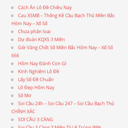
Cách Ăn Lô Đề Chiều Nay
Cau XSMB – Thống Kê Cầu Bạch Thủ Miền Bắc
Hôm Nay – Xổ Số
Chưa phân loại
Dự đoán KQXS 3 Miền
Giờ Vàng Chốt Số Miền Bắc Hôm Nay – Xổ Số
666
Hôm Nay Đánh Con Gì
Kinh Nghiệm Lô Đề
Lấy Số Đề Chuẩn
Lô Đẹp Hôm Nay
Sổ Mơ
Soi Cầu 24h – Soi Cầu 247 – Soi Cầu Bạch Thủ
CHÍNH XÁC
SOI CẦU 3 CÀNG
Soi Cầu 3 Càng 3 Miền Tỷ Lệ Trúng 99%