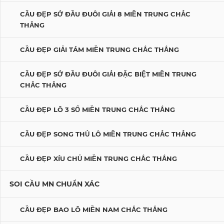
CẦU ĐẸP SỚ ĐẦU ĐUÔI GIẢI 8 MIỀN TRUNG CHẮC
THẮNG
CẦU ĐẸP GIẢI TÁM MIỀN TRUNG CHẮC THẮNG
CẦU ĐẸP SỚ ĐẦU ĐUÔI GIẢI ĐẶC BIỆT MIỀN TRUNG
CHẮC THẮNG
CẦU ĐẸP LÔ 3 SỐ MIỀN TRUNG CHẮC THẮNG
CẦU ĐẸP SONG THỦ LÔ MIỀN TRUNG CHẮC THẮNG
CẦU ĐẸP XÍU CHỦ MIỀN TRUNG CHẮC THẮNG
SOI CẦU MN CHUẨN XÁC
CẦU ĐẸP BAO LÔ MIỀN NAM CHẮC THẮNG