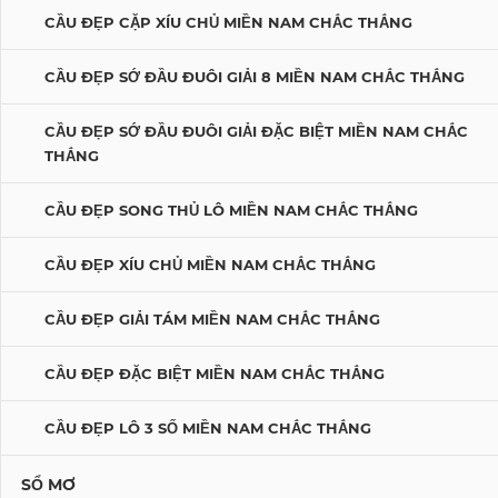
CẦU ĐẸP CẶP XÍU CHỦ MIỀN NAM CHẮC THẮNG
CẦU ĐẸP SỚ ĐẦU ĐUÔI GIẢI 8 MIỀN NAM CHẮC THẮNG
CẦU ĐẸP SỚ ĐẦU ĐUÔI GIẢI ĐẶC BIỆT MIỀN NAM CHẮC
THẮNG
CẦU ĐẸP SONG THỦ LÔ MIỀN NAM CHẮC THẮNG
CẦU ĐẸP XÍU CHỦ MIỀN NAM CHẮC THẮNG
CẦU ĐẸP GIẢI TÁM MIỀN NAM CHẮC THẮNG
CẦU ĐẸP ĐẶC BIỆT MIỀN NAM CHẮC THẮNG
CẦU ĐẸP LÔ 3 SỐ MIỀN NAM CHẮC THẮNG
SỔ MƠ