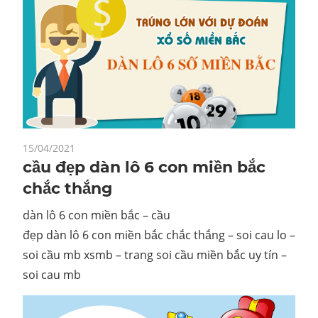
15/04/2021
cầu đẹp dàn lô 6 con miền bắc
chắc thắng
dàn lô 6 con miền bắc – cầu
đẹp dàn lô 6 con miền bắc chắc thắng – soi cau lo –
soi cầu mb xsmb – trang soi cầu miền bắc uy tín –
soi cau mb