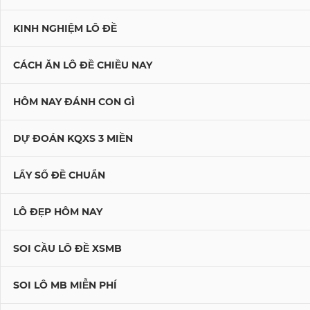
KINH NGHIỆM LÔ ĐỀ
CÁCH ĂN LÔ ĐỀ CHIỀU NAY
HÔM NAY ĐÁNH CON GÌ
DỰ ĐOÁN KQXS 3 MIỀN
LẤY SỐ ĐỀ CHUẨN
LÔ ĐẸP HÔM NAY
SOI CẦU LÔ ĐỀ XSMB
SOI LÔ MB MIỄN PHÍ