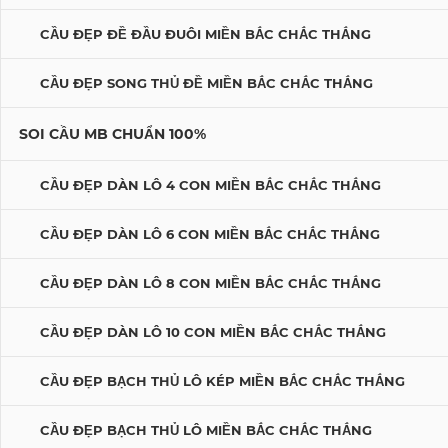
CẦU ĐẸP ĐỀ ĐẦU ĐUÔI MIỀN BẮC CHẮC THẮNG
CẦU ĐẸP SONG THỦ ĐỀ MIỀN BẮC CHẮC THẮNG
SOI CẦU MB CHUẨN 100%
CẦU ĐẸP DÀN LÔ 4 CON MIỀN BẮC CHẮC THẮNG
CẦU ĐẸP DÀN LÔ 6 CON MIỀN BẮC CHẮC THẮNG
CẦU ĐẸP DÀN LÔ 8 CON MIỀN BẮC CHẮC THẮNG
CẦU ĐẸP DÀN LÔ 10 CON MIỀN BẮC CHẮC THẮNG
CẦU ĐẸP BẠCH THỦ LÔ KÉP MIỀN BẮC CHẮC THẮNG
CẦU ĐẸP BẠCH THỦ LÔ MIỀN BẮC CHẮC THẮNG