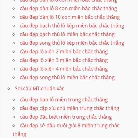
cầu đẹp dàn lô 8 con miền bắc chắc thắng
cầu đẹp dàn lô 10 con miền bắc chắc thắng
cầu đẹp bạch thủ lô kép miền bắc chắc thắng
cầu đẹp bạch thủ lô miền bắc chắc thắng
cầu đẹp song thủ lô kép miền bắc chắc thắng
cầu đẹp lô xiên 2 miền bắc chắc thắng
cầu đẹp lô xiên 3 miền bắc chắc thắng
cầu đẹp lô xiên 4 miền bắc chắc thắng
cầu đẹp song thủ lô miền bắc chắc thắng
Soi cầu MT chuẩn xác
cầu đẹp bao lô miền trung chắc thắng
cầu đẹp cặp xíu chủ miền trung chắc thắng
cầu đẹp đặc biệt miền trung chắc thắng
cầu đẹp sớ đầu đuôi giải 8 miền trung chắc
thắng