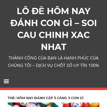
Skip
LÔ ĐỀ HÔM NAY
to
content
ĐÁNH CON GÌ – SOI
CAU CHINH XAC
NHAT
THÀNH CÔNG CỦA BẠN LÀ HẠNH PHÚC CỦA
CHÚNG TÔI – DỊCH VỤ CHỐT SỐ UY TÍN 100%
THẺ:
HÔM NAY ĐÁNH CẶP 3 CÀNG 3 CON GÌ