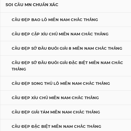
SOI CẦU MN CHUẨN XÁC
CẦU ĐẸP BAO LÔ MIỀN NAM CHẮC THẮNG
CẦU ĐẸP CẶP XÍU CHỦ MIỀN NAM CHẮC THẮNG
CẦU ĐẸP SỚ ĐẦU ĐUÔI GIẢI 8 MIỀN NAM CHẮC THẮNG
CẦU ĐẸP SỚ ĐẦU ĐUÔI GIẢI ĐẶC BIỆT MIỀN NAM CHẮC
THẮNG
CẦU ĐẸP SONG THỦ LÔ MIỀN NAM CHẮC THẮNG
CẦU ĐẸP XÍU CHỦ MIỀN NAM CHẮC THẮNG
CẦU ĐẸP GIẢI TÁM MIỀN NAM CHẮC THẮNG
CẦU ĐẸP ĐẶC BIỆT MIỀN NAM CHẮC THẮNG