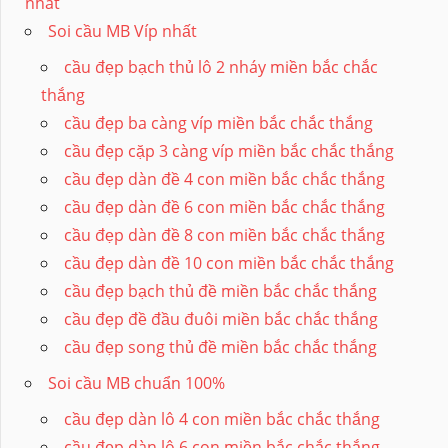
nhat
Soi cầu MB Víp nhất
cầu đẹp bạch thủ lô 2 nháy miền bắc chắc
thắng
cầu đẹp ba càng víp miền bắc chắc thắng
cầu đẹp cặp 3 càng víp miền bắc chắc thắng
cầu đẹp dàn đề 4 con miền bắc chắc thắng
cầu đẹp dàn đề 6 con miền bắc chắc thắng
cầu đẹp dàn đề 8 con miền bắc chắc thắng
cầu đẹp dàn đề 10 con miền bắc chắc thắng
cầu đẹp bạch thủ đề miền bắc chắc thắng
cầu đẹp đề đầu đuôi miền bắc chắc thắng
cầu đẹp song thủ đề miền bắc chắc thắng
Soi cầu MB chuẩn 100%
cầu đẹp dàn lô 4 con miền bắc chắc thắng
cầu đẹp dàn lô 6 con miền bắc chắc thắng