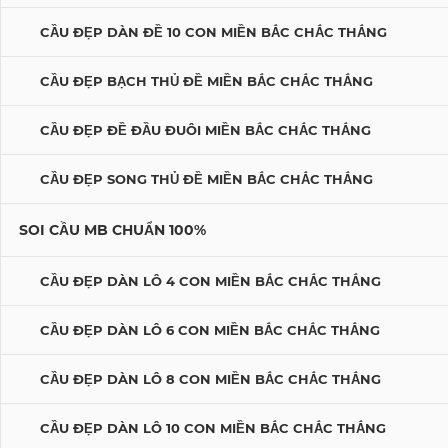
CẦU ĐẸP DÀN ĐỀ 10 CON MIỀN BẮC CHẮC THẮNG
CẦU ĐẸP BẠCH THỦ ĐỀ MIỀN BẮC CHẮC THẮNG
CẦU ĐẸP ĐỀ ĐẦU ĐUÔI MIỀN BẮC CHẮC THẮNG
CẦU ĐẸP SONG THỦ ĐỀ MIỀN BẮC CHẮC THẮNG
SOI CẦU MB CHUẨN 100%
CẦU ĐẸP DÀN LÔ 4 CON MIỀN BẮC CHẮC THẮNG
CẦU ĐẸP DÀN LÔ 6 CON MIỀN BẮC CHẮC THẮNG
CẦU ĐẸP DÀN LÔ 8 CON MIỀN BẮC CHẮC THẮNG
CẦU ĐẸP DÀN LÔ 10 CON MIỀN BẮC CHẮC THẮNG