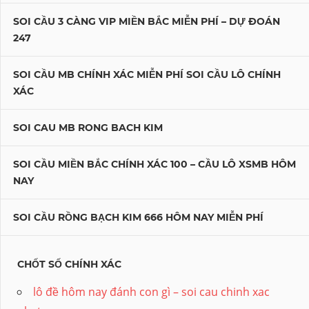
SOI CẦU 3 CÀNG VIP MIỀN BẮC MIỄN PHÍ – DỰ ĐOÁN
247
SOI CẦU MB CHÍNH XÁC MIỄN PHÍ SOI CẦU LÔ CHÍNH
XÁC
SOI CAU MB RONG BACH KIM
SOI CẦU MIỀN BẮC CHÍNH XÁC 100 – CẦU LÔ XSMB HÔM
NAY
SOI CẦU RỒNG BẠCH KIM 666 HÔM NAY MIỄN PHÍ
CHỐT SỐ CHÍNH XÁC
lô đề hôm nay đánh con gì – soi cau chinh xac