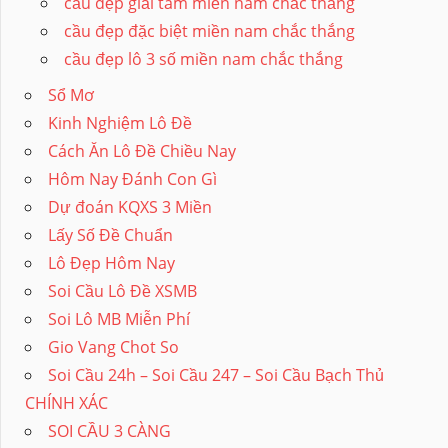
cầu đẹp giải tám miền nam chắc thắng
cầu đẹp đặc biệt miền nam chắc thắng
cầu đẹp lô 3 số miền nam chắc thắng
Sổ Mơ
Kinh Nghiệm Lô Đề
Cách Ăn Lô Đề Chiều Nay
Hôm Nay Đánh Con Gì
Dự đoán KQXS 3 Miền
Lấy Số Đề Chuẩn
Lô Đẹp Hôm Nay
Soi Cầu Lô Đề XSMB
Soi Lô MB Miễn Phí
Gio Vang Chot So
Soi Cầu 24h – Soi Cầu 247 – Soi Cầu Bạch Thủ
CHÍNH XÁC
SOI CẦU 3 CÀNG