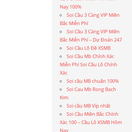
Nay 100%
Soi Cầu 3 Càng VIP Miền
Bắc Miễn Phí
Soi Cầu 3 Càng VIP Miền
Bắc Miễn Phí – Dự Đoán 247
Soi Cầu Lô Đề XSMB
Soi Cầu Mb Chính Xác
Miễn Phí Soi Cầu Lô Chính
Xác
Soi cầu MB chuẩn 100%
Soi Cau Mb Rong Bach
Kim
Soi cầu MB Víp nhất
Soi Cầu Miền Bắc Chính
Xác 100 – Cầu Lô XSMB Hôm
Nay