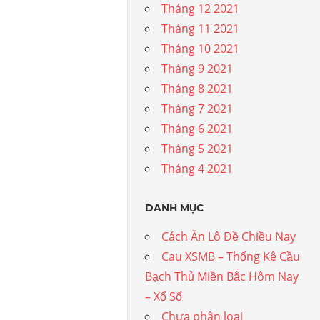
Tháng 12 2021
Tháng 11 2021
Tháng 10 2021
Tháng 9 2021
Tháng 8 2021
Tháng 7 2021
Tháng 6 2021
Tháng 5 2021
Tháng 4 2021
DANH MỤC
Cách Ăn Lô Đề Chiều Nay
Cau XSMB – Thống Kê Cầu
Bạch Thủ Miền Bắc Hôm Nay
– Xổ Số
Chưa phân loại