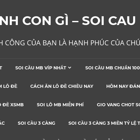
H CON GÌ – SOI CAU
 CÔNG CỦA BẠN LÀ HẠNH PHÚC CỦA CHÚNG
T
SOI CẦU MB VÍP NHẤT
SOI CẦU MB CHUẨN 10
M LÔ ĐỀ
CÁCH ĂN LÔ ĐỀ CHIỀU NAY
HÔM NAY ĐÁN
Ô ĐỀ XSMB
SOI LÔ MB MIỄN PHÍ
GIO VANG CHOT S
ÁC
SOI CẦU 3 CÀNG
SOI CẦU 3 CÀNG 3 MIỀN TỶ LỆ