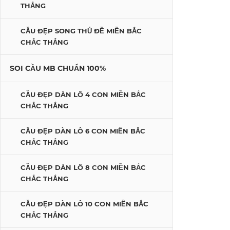
THẮNG
CẦU ĐẸP SONG THỦ ĐỀ MIỀN BẮC
CHẮC THẮNG
SOI CẦU MB CHUẨN 100%
CẦU ĐẸP DÀN LÔ 4 CON MIỀN BẮC
CHẮC THẮNG
CẦU ĐẸP DÀN LÔ 6 CON MIỀN BẮC
CHẮC THẮNG
CẦU ĐẸP DÀN LÔ 8 CON MIỀN BẮC
CHẮC THẮNG
CẦU ĐẸP DÀN LÔ 10 CON MIỀN BẮC
CHẮC THẮNG