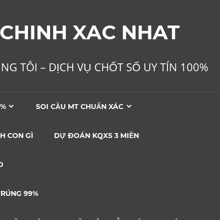
 CHINH XAC NHAT
 TÔI – DỊCH VỤ CHỐT SỐ UY TÍN 100%
0%
SOI CẦU MT CHUẨN XÁC
H CON GÌ
DỰ ĐOÁN KQXS 3 MIỀN
O
 TRÚNG 99%