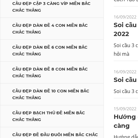
CẦU ĐẸP CẶP 3 CÀNG VÍP MIỀN BẮC
CHẮC THẮNG
16/09/2022
Soi cầ
CẦU ĐẸP DÀN ĐỀ 4 CON MIỀN BẮC
CHẮC THẮNG
2022
Soi cầu 3
CẦU ĐẸP DÀN ĐỀ 6 CON MIỀN BẮC
hỏi mà
CHẮC THẮNG
CẦU ĐẸP DÀN ĐỀ 8 CON MIỀN BẮC
16/09/2022
CHẮC THẮNG
Soi cầu
Soi cầu 3
CẦU ĐẸP DÀN ĐỀ 10 CON MIỀN BẮC
CHẮC THẮNG
15/09/2022
CẦU ĐẸP BẠCH THỦ ĐỀ MIỀN BẮC
Hướng d
CHẮC THẮNG
càng
CẦU ĐẸP ĐỀ ĐẦU ĐUÔI MIỀN BẮC CHẮC
Hướng dẫn 