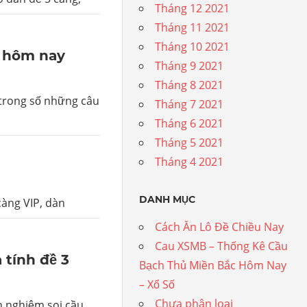
Tháng 12 2021
Tháng 11 2021
Tháng 10 2021
t hôm nay
Tháng 9 2021
Tháng 8 2021
trong số những câu
Tháng 7 2021
Tháng 6 2021
Tháng 5 2021
Tháng 4 2021
DANH MỤC
àng VIP, dàn
Cách Ăn Lô Đề Chiều Nay
Cau XSMB – Thống Kê Cầu
 tính đề 3
Bạch Thủ Miền Bắc Hôm Nay
– Xổ Số
Chưa phân loại
h nghiệm soi cầu