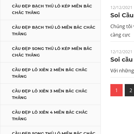
CẦU ĐẸP BẠCH THỦ LÔ KÉP MIỀN BẮC
12/12/2021
CHẮC THẮNG
Soi Cầ
Chúng tôi 
CẦU ĐẸP BẠCH THỦ LÔ MIỀN BẮC CHẮC
THẮNG
càng cực
CẦU ĐẸP SONG THỦ LÔ KÉP MIỀN BẮC
12/12/2021
CHẮC THẮNG
Soi cầu
CẦU ĐẸP LÔ XIÊN 2 MIỀN BẮC CHẮC
Với những
THẮNG
Phân
1
2
CẦU ĐẸP LÔ XIÊN 3 MIỀN BẮC CHẮC
THẮNG
trang
bài
CẦU ĐẸP LÔ XIÊN 4 MIỀN BẮC CHẮC
THẮNG
viết
CẦU ĐẸP SONG THỦ LÔ MIỀN BẮC CHẮC