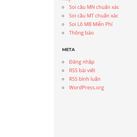
Soi cầu MN chuẩn xác
Soi cầu MT chuẩn xác
Soi Lô MB Miễn Phí
Thông báo
META
Đăng nhập
RSS bài viết
RSS bình luận
WordPress.org