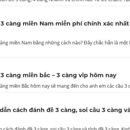
u 3 càng miền Nam miễn phí chính xác nhấ
 càng miền Nam bằng những cách nào? Đây chắc hẳn là một 
 3 càng miền bắc – 3 càng vip hôm nay
 càng miền Bắc hôm nay sẽ mang đến cho anh em các cầu 3 c
ẫn cách đánh đề 3 càng, soi cầu 3 càng và
cách đánh đề 3 càng, soi cầu 3 càng và tính đề 3 càng. Kin