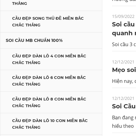
THẮNG
15/09/2022
CẦU ĐẸP SONG THỦ ĐỀ MIỀN BẮC
Soi cầu
CHẮC THẮNG
quanh
SOI CẦU MB CHUẨN 100%
Soi cầu 3
CẦU ĐẸP DÀN LÔ 4 CON MIỀN BẮC
12/12/2021
CHẮC THẮNG
Mẹo soi
CẦU ĐẸP DÀN LÔ 6 CON MIỀN BẮC
Hiện nay, 
CHẮC THẮNG
12/12/2021
CẦU ĐẸP DÀN LÔ 8 CON MIỀN BẮC
Soi Cầu
CHẮC THẮNG
Bạn đang 
CẦU ĐẸP DÀN LÔ 10 CON MIỀN BẮC
hiểu theo
CHẮC THẮNG