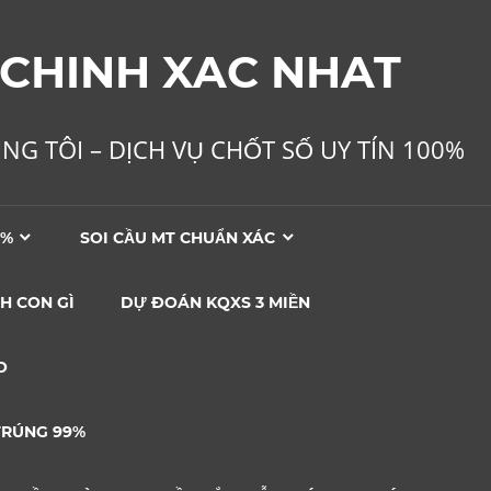
 CHINH XAC NHAT
 TÔI – DỊCH VỤ CHỐT SỐ UY TÍN 100%
0%
SOI CẦU MT CHUẨN XÁC
H CON GÌ
DỰ ĐOÁN KQXS 3 MIỀN
O
 TRÚNG 99%