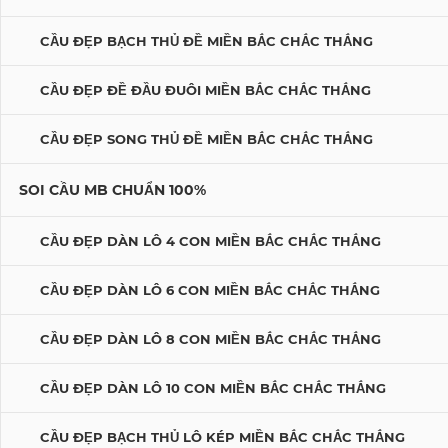
CẦU ĐẸP BẠCH THỦ ĐỀ MIỀN BẮC CHẮC THẮNG
CẦU ĐẸP ĐỀ ĐẦU ĐUÔI MIỀN BẮC CHẮC THẮNG
CẦU ĐẸP SONG THỦ ĐỀ MIỀN BẮC CHẮC THẮNG
SOI CẦU MB CHUẨN 100%
CẦU ĐẸP DÀN LÔ 4 CON MIỀN BẮC CHẮC THẮNG
CẦU ĐẸP DÀN LÔ 6 CON MIỀN BẮC CHẮC THẮNG
CẦU ĐẸP DÀN LÔ 8 CON MIỀN BẮC CHẮC THẮNG
CẦU ĐẸP DÀN LÔ 10 CON MIỀN BẮC CHẮC THẮNG
CẦU ĐẸP BẠCH THỦ LÔ KÉP MIỀN BẮC CHẮC THẮNG