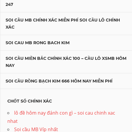
247
SOI CẦU MB CHÍNH XÁC MIỄN PHÍ SOI CẦU LÔ CHÍNH
XÁC
SOI CAU MB RONG BACH KIM
SOI CẦU MIỀN BẮC CHÍNH XÁC 100 – CẦU LÔ XSMB HÔM
NAY
SOI CẦU RỒNG BẠCH KIM 666 HÔM NAY MIỄN PHÍ
CHỐT SỐ CHÍNH XÁC
lô đề hôm nay đánh con gì – soi cau chinh xac
nhat
Soi cầu MB Víp nhất