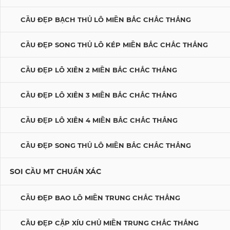
CẦU ĐẸP BẠCH THỦ LÔ MIỀN BẮC CHẮC THẮNG
CẦU ĐẸP SONG THỦ LÔ KÉP MIỀN BẮC CHẮC THẮNG
CẦU ĐẸP LÔ XIÊN 2 MIỀN BẮC CHẮC THẮNG
CẦU ĐẸP LÔ XIÊN 3 MIỀN BẮC CHẮC THẮNG
CẦU ĐẸP LÔ XIÊN 4 MIỀN BẮC CHẮC THẮNG
CẦU ĐẸP SONG THỦ LÔ MIỀN BẮC CHẮC THẮNG
SOI CẦU MT CHUẨN XÁC
CẦU ĐẸP BAO LÔ MIỀN TRUNG CHẮC THẮNG
CẦU ĐẸP CẶP XÍU CHỦ MIỀN TRUNG CHẮC THẮNG