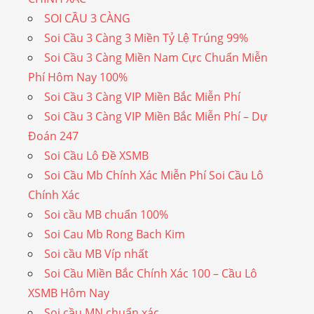
SOI CẦU 3 CÀNG
Soi Cầu 3 Càng 3 Miền Tỷ Lệ Trúng 99%
Soi Cầu 3 Càng Miền Nam Cực Chuẩn Miễn
Phí Hôm Nay 100%
Soi Cầu 3 Càng VIP Miền Bắc Miễn Phí
Soi Cầu 3 Càng VIP Miền Bắc Miễn Phí – Dự
Đoán 247
Soi Cầu Lô Đề XSMB
Soi Cầu Mb Chính Xác Miễn Phí Soi Cầu Lô
Chính Xác
Soi cầu MB chuẩn 100%
Soi Cau Mb Rong Bach Kim
Soi cầu MB Víp nhất
Soi Cầu Miền Bắc Chính Xác 100 – Cầu Lô
XSMB Hôm Nay
Soi cầu MN chuẩn xác