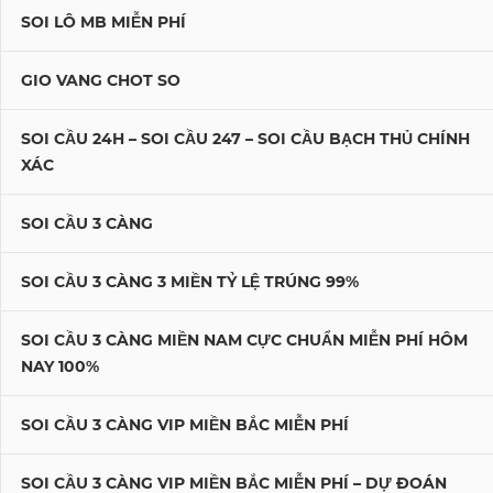
SOI LÔ MB MIỄN PHÍ
GIO VANG CHOT SO
SOI CẦU 24H – SOI CẦU 247 – SOI CẦU BẠCH THỦ CHÍNH
XÁC
SOI CẦU 3 CÀNG
SOI CẦU 3 CÀNG 3 MIỀN TỶ LỆ TRÚNG 99%
SOI CẦU 3 CÀNG MIỀN NAM CỰC CHUẨN MIỄN PHÍ HÔM
NAY 100%
SOI CẦU 3 CÀNG VIP MIỀN BẮC MIỄN PHÍ
SOI CẦU 3 CÀNG VIP MIỀN BẮC MIỄN PHÍ – DỰ ĐOÁN