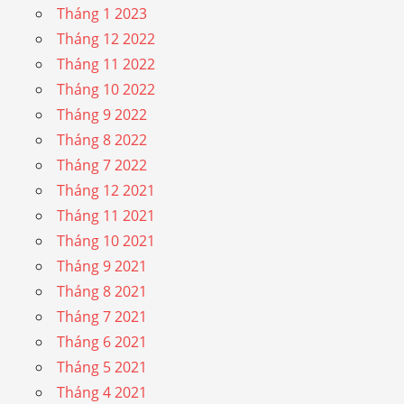
Tháng 1 2023
Tháng 12 2022
Tháng 11 2022
Tháng 10 2022
Tháng 9 2022
Tháng 8 2022
Tháng 7 2022
Tháng 12 2021
Tháng 11 2021
Tháng 10 2021
Tháng 9 2021
Tháng 8 2021
Tháng 7 2021
Tháng 6 2021
Tháng 5 2021
Tháng 4 2021