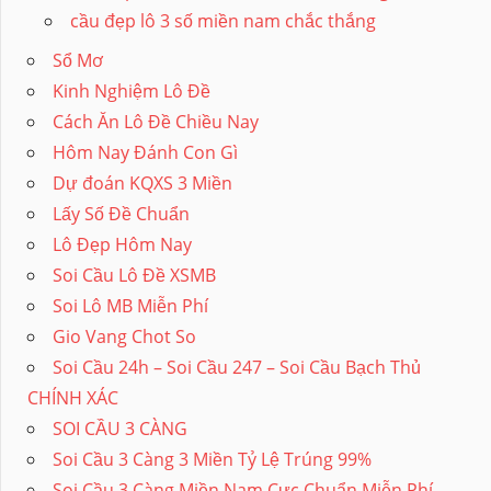
cầu đẹp lô 3 số miền nam chắc thắng
Sổ Mơ
Kinh Nghiệm Lô Đề
Cách Ăn Lô Đề Chiều Nay
Hôm Nay Đánh Con Gì
Dự đoán KQXS 3 Miền
Lấy Số Đề Chuẩn
Lô Đẹp Hôm Nay
Soi Cầu Lô Đề XSMB
Soi Lô MB Miễn Phí
Gio Vang Chot So
Soi Cầu 24h – Soi Cầu 247 – Soi Cầu Bạch Thủ
CHÍNH XÁC
SOI CẦU 3 CÀNG
Soi Cầu 3 Càng 3 Miền Tỷ Lệ Trúng 99%
Soi Cầu 3 Càng Miền Nam Cực Chuẩn Miễn Phí