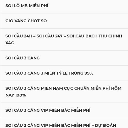
SOI LÔ MB MIỄN PHÍ
GIO VANG CHOT SO
SOI CẦU 24H – SOI CẦU 247 – SOI CẦU BẠCH THỦ CHÍNH
XÁC
SOI CẦU 3 CÀNG
SOI CẦU 3 CÀNG 3 MIỀN TỶ LỆ TRÚNG 99%
SOI CẦU 3 CÀNG MIỀN NAM CỰC CHUẨN MIỄN PHÍ HÔM
NAY 100%
SOI CẦU 3 CÀNG VIP MIỀN BẮC MIỄN PHÍ
SOI CẦU 3 CÀNG VIP MIỀN BẮC MIỄN PHÍ – DỰ ĐOÁN